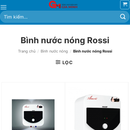
Bỏ
qua
Tìm
nội
kiếm:
dung
Bình nước nóng Rossi
Trang chủ
/
Bình nước nóng
/
Bình nước nóng Rossi
LỌC