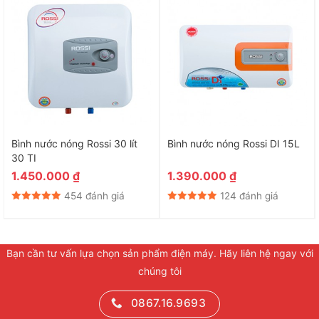
Bình nước nóng Rossi 30 lít
Bình nước nóng Rossi DI 15L
30 TI
1.450.000
₫
1.390.000
₫
454 đánh giá
124 đánh giá
Bạn cần tư vấn lựa chọn sản phẩm điện máy. Hãy liên hệ ngay với
chúng tôi
0867.16.9693