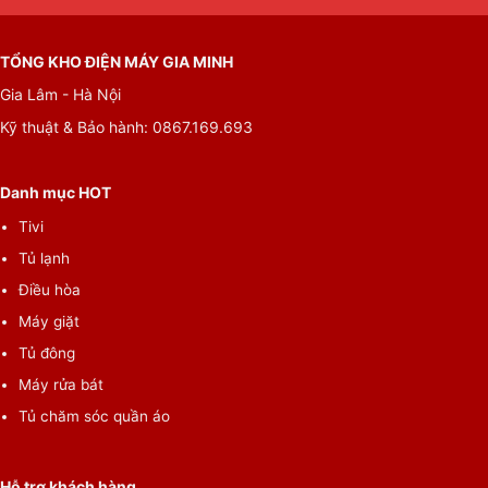
TỔNG KHO ĐIỆN MÁY GIA MINH
Gia Lâm - Hà Nội
Kỹ thuật & Bảo hành: 0867.169.693
Danh mục HOT
Tivi
Tủ lạnh
Điều hòa
Máy giặt
Tủ đông
Máy rửa bát
Tủ chăm sóc quần áo
Hỗ trợ khách hàng