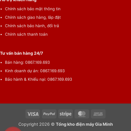
Chính sách bảo mật thông tin
Chính sách giao hàng, lắp đặt
Chính sách bảo hành, đổi trả
Chính sách thanh toán
Tư vấn bán hàng 24/7
Bán hàng: 0867.169.693
Kinh doanh dự án: 0867.169.693
Bảo hành & Khiếu nại: 0867.169.693
Visa
PayPal
Stripe
MasterCard
Cash
On
Copyright 2026 ©
Tổng kho điện máy Gia Minh
Delivery