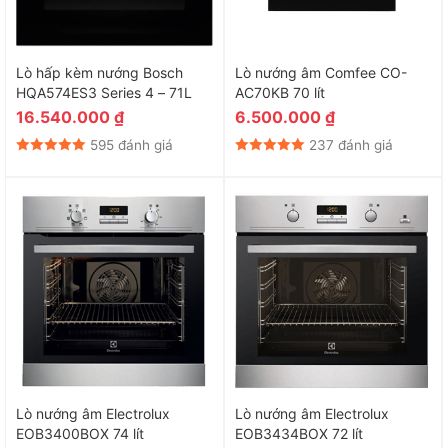
Lò hấp kèm nướng Bosch
Lò nướng âm Comfee CO-
HQA574ES3 Series 4 – 71L
AC70KB 70 lít
16.540.000
₫
6.500.000
₫
595 đánh giá
237 đánh giá
Lò nướng âm Electrolux
Lò nướng âm Electrolux
EOB3400BOX 74 lít
EOB3434BOX 72 lít