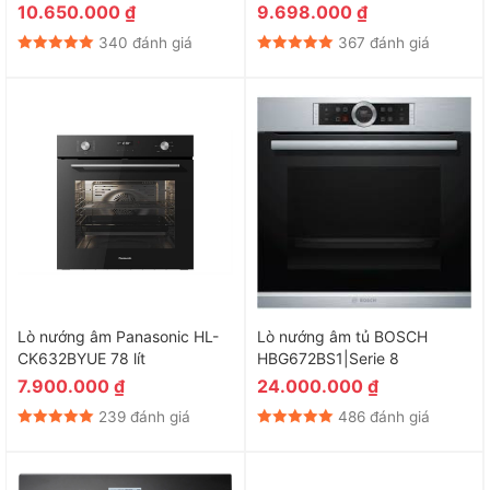
10.650.000
₫
9.698.000
₫
340 đánh giá
367 đánh giá
Lò nướng âm Panasonic HL-
Lò nướng âm tủ BOSCH
CK632BYUE 78 lít
HBG672BS1|Serie 8
7.900.000
₫
24.000.000
₫
239 đánh giá
486 đánh giá