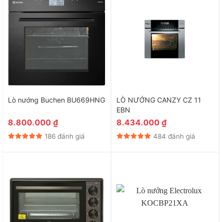
Lò nướng Buchen BU669HNG
LÒ NƯỚNG CANZY CZ 11
EBN
8.800.000
₫
8.434.000
₫
186 đánh giá
484 đánh giá