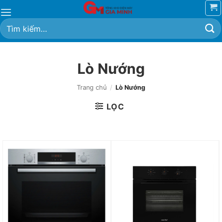
Bỏ
qua
Tìm
nội
kiếm:
dung
Lò Nướng
Trang chủ
/
Lò Nướng
LỌC