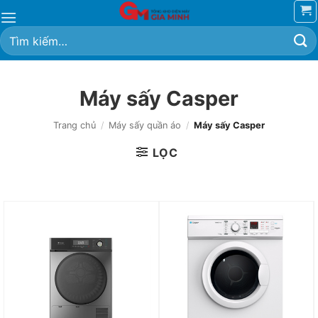
Bỏ
qua
Tìm
nội
kiếm:
dung
Máy sấy Casper
Trang chủ
/
Máy sấy quần áo
/
Máy sấy Casper
LỌC