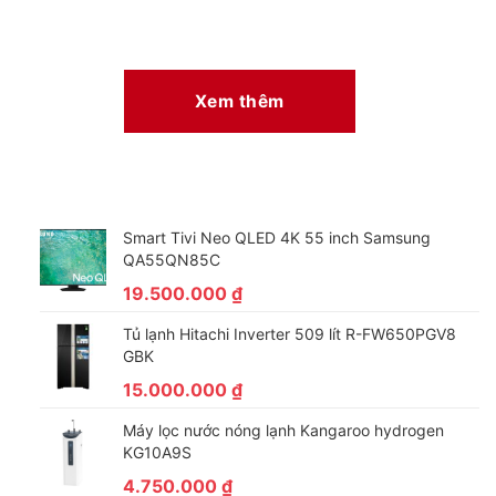
Xem thêm
Smart Tivi Neo QLED 4K 55 inch Samsung
QA55QN85C
19.500.000
₫
Tủ lạnh Hitachi Inverter 509 lít R-FW650PGV8
GBK
15.000.000
₫
Máy lọc nước nóng lạnh Kangaroo hydrogen
KG10A9S
4.750.000
₫