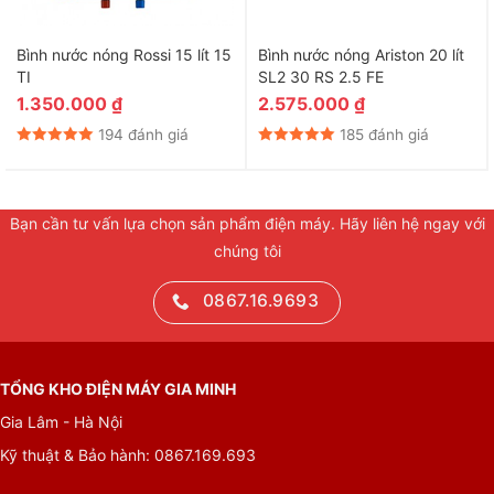
Bình nước nóng Rossi 15 lít 15
Bình nước nóng Ariston 20 lít
TI
SL2 30 RS 2.5 FE
1.350.000
₫
2.575.000
₫
194 đánh giá
185 đánh giá
Bạn cần tư vấn lựa chọn sản phẩm điện máy. Hãy liên hệ ngay với
chúng tôi
0867.16.9693
TỔNG KHO ĐIỆN MÁY GIA MINH
Gia Lâm - Hà Nội
Kỹ thuật & Bảo hành: 0867.169.693