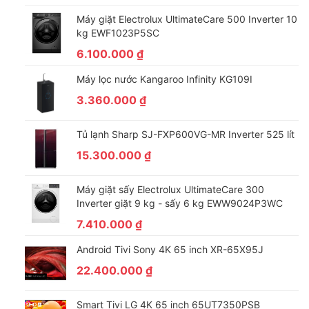
Máy giặt Electrolux UltimateCare 500 Inverter 10
kg EWF1023P5SC
6.100.000
₫
Máy lọc nước Kangaroo Infinity KG109I
3.360.000
₫
Tủ lạnh Sharp SJ-FXP600VG-MR Inverter 525 lít
15.300.000
₫
Máy giặt sấy Electrolux UltimateCare 300
Inverter giặt 9 kg - sấy 6 kg EWW9024P3WC
7.410.000
₫
Android Tivi Sony 4K 65 inch XR-65X95J
22.400.000
₫
Smart Tivi LG 4K 65 inch 65UT7350PSB