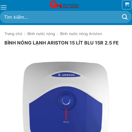
Bỏ
qua
Tìm
nội
kiếm:
dung
Trang chủ
/
Bình nước nóng
/
Bình nước nóng Ariston
BÌNH NÓNG LẠNH ARISTON 15 LÍT BLU 15R 2.5 FE