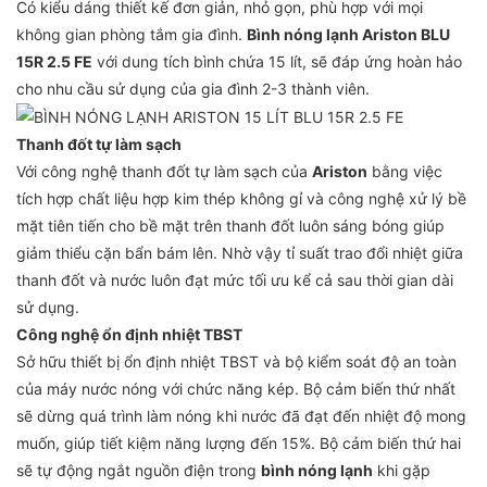
Có kiểu dáng thiết kế đơn giản, nhỏ gọn, phù hợp với mọi
không gian phòng tắm gia đình.
Bình nóng lạnh Ariston BLU
15R 2.5 FE
với dung tích bình chứa 15 lít, sẽ đáp ứng hoàn hảo
cho nhu cầu sử dụng của gia đình 2-3 thành viên.
Thanh đốt tự làm sạch
Với công nghệ thanh đốt tự làm sạch của
Ariston
bằng việc
tích hợp chất liệu hợp kim thép không gỉ và công nghệ xử lý bề
mặt tiên tiến cho bề mặt trên thanh đốt luôn sáng bóng giúp
giảm thiểu cặn bẩn bám lên. Nhờ vậy tỉ suất trao đổi nhiệt giữa
thanh đốt và nước luôn đạt mức tối ưu kể cả sau thời gian dài
sử dụng.
Công nghệ ổn định nhiệt TBST
Sở hữu thiết bị ổn định nhiệt TBST và bộ kiểm soát độ an toàn
của máy nước nóng với chức năng kép. Bộ cảm biến thứ nhất
sẽ dừng quá trình làm nóng khi nước đã đạt đến nhiệt độ mong
muốn, giúp tiết kiệm năng lượng đến 15%. Bộ cảm biến thứ hai
sẽ tự động ngắt nguồn điện trong
bình nóng lạnh
khi gặp