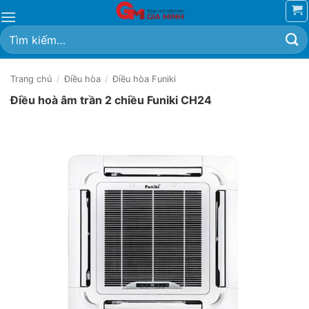
Bỏ
qua
Tìm
nội
kiếm:
dung
Trang chủ
/
Điều hòa
/
Điều hòa Funiki
Điều hoà âm trần 2 chiều Funiki CH24