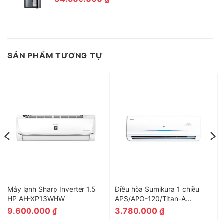
SẢN PHẨM TƯƠNG TỰ
Máy lạnh Sharp Inverter 1.5
Điều hòa Sumikura 1 chiều
HP AH-XP13WHW
APS/APO-120/Titan-A
12.000BTU
9.600.000
₫
3.780.000
₫