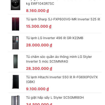
kg EWF1043R7SC
8.160.000
₫
Tủ lạnh Sharp SJ-FXP600VG-MR Inverter 525 lít
15.300.000
₫
Tủ lạnh LG Inverter 496 lít GR-X22MB
28.000.000
₫
Tủ chăm sóc quần áo thông minh LG Styler
Inverter 5 móc SC5MNR4G
28.300.000
₫
Tủ lạnh Hitachi Inverter 550 lít R-FG690PGV7X
(GBK)
9.100.000
₫
Tủ giặt hấp sấy L Styler SC5GMR80H
34.500.000
₫