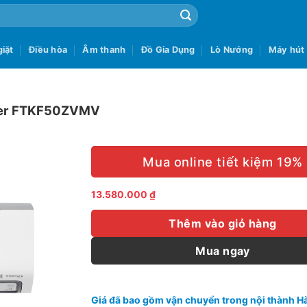
iặt
Điều hòa
Âm thanh
Đồ Gia Dụng
Lò Nướng
Máy hút
rter FTKF50ZVMV
Mua online tiết kiệm 19%
13.580.000
₫
Thêm vào giỏ hàng
Mua ngay
Giá đã bao gồm vận chuyển trong nội thành Hà