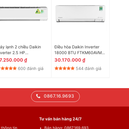
áy lạnh 2 chiều Daikin
Điều hòa Daikin Inverter
Điều hòa
nverter 2.5 HP
18000 BTU FTKM60AVMV
Inverte
THF60VVMV
Model 2026
FTXV50
7.250.000
₫
30.170.000
₫
20.34
600 đánh giá
544 đánh giá
0867.16.9693
Tư vấn bán hàng 24/7
thông tin
Bán hàng: 0867.169.693