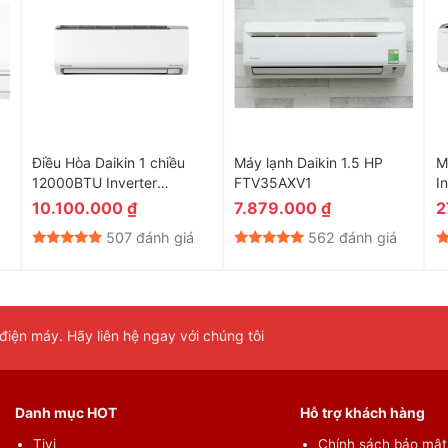
 hô hấp
iểm soát độ ẩm Humi Comfort, giúp duy trì độ ẩm ở mức lý
ánh tình trạng khô da, khô họng mà còn tạo cảm giác dễ chịu
Điều Hòa Daikin 1 chiều
Máy lạnh Daikin 1.5 HP
M
12000BTU Inverter
FTV35AXV1
I
FTKF35ZVMV
F
10.100.000
₫
7.879.000
₫
2
507 đánh giá
562 đánh giá
iện máy. Hãy liên hệ ngay với chúng tôi
Danh mục HOT
Hỗ trợ khách hàng
Tivi
Chính sách bảo mật 