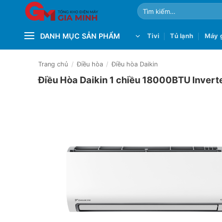
Bỏ
Tìm
qua
kiếm:
nội
DANH MỤC SẢN PHẨM
Tivi
Tủ lạnh
Máy g
dung
Trang chủ
/
Điều hòa
/
Điều hòa Daikin
Điều Hòa Daikin 1 chiều 18000BTU Inve