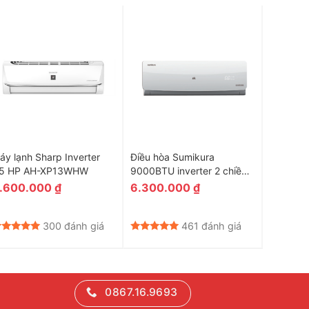
áy lạnh Sharp Inverter
Điều hòa Sumikura
Điều hòa
.5 HP AH-XP13WHW
9000BTU inverter 2 chiều
Inverter
APS/APO-H092DC
9000BT
.600.000
₫
6.300.000
₫
5.488
300 đánh giá
461 đánh giá
0867.16.9693