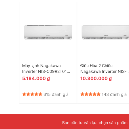
Chiều
Máy lạnh Nagakawa
Điều Hòa 2 Chiều
0BTU
Inverter NIS-C09R2T01
Nagakawa Inverter NIS-
9000 BTU
A18R2T01 18000 BTU
5.184.000
₫
10.300.000
₫
Giá
hiện
tại
nh giá
615 đánh giá
143 đánh giá
là:
5.070.000 ₫.
Bạn cần tư vấn lựa chọn sản phẩm đ