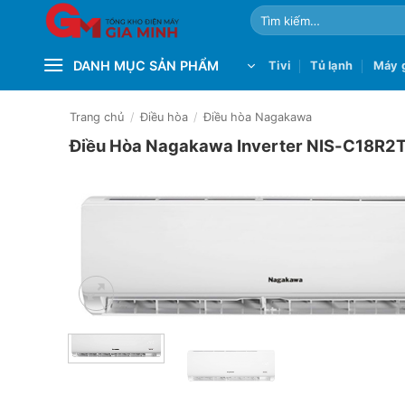
Bỏ
Tìm
qua
kiếm:
nội
DANH MỤC SẢN PHẨM
Tivi
Tủ lạnh
Máy g
dung
Trang chủ
/
Điều hòa
/
Điều hòa Nagakawa
Điều Hòa Nagakawa Inverter NIS-C18R2