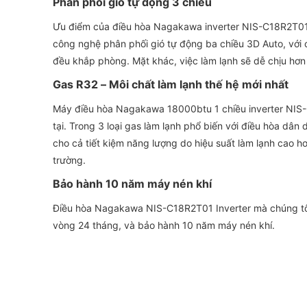
Phân phối gió tự động 3 chiều
Ưu điểm của điều hòa Nagakawa inverter NIS-C18R2T01 so
công nghệ phân phối gió tự động ba chiều 3D Auto, với 
đều khắp phòng. Mặt khác, việc làm lạnh sẽ dễ chịu hơn rấ
Gas R32 – Môi chất làm lạnh thế hệ mới nhất
Máy điều hòa Nagakawa 18000btu 1 chiều inverter NIS-
tại. Trong 3 loại gas làm lạnh phổ biến với điều hòa dân 
cho cả tiết kiệm năng lượng do hiệu suất làm lạnh cao h
trường.
Bảo hành 10 năm máy nén khí
Điều hòa Nagakawa NIS-C18R2T01 Inverter mà chúng tôi
vòng 24 tháng, và bảo hành 10 năm máy nén khí.