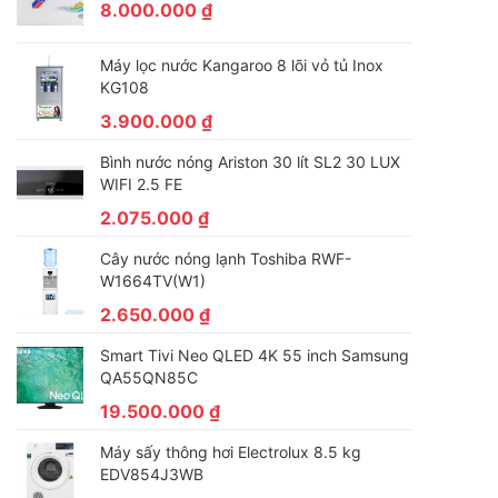
8.000.000
₫
Máy lọc nước Kangaroo 8 lõi vỏ tủ Inox
KG108
3.900.000
₫
Bình nước nóng Ariston 30 lít SL2 30 LUX
WIFI 2.5 FE
2.075.000
₫
Cây nước nóng lạnh Toshiba RWF-
W1664TV(W1)
2.650.000
₫
Smart Tivi Neo QLED 4K 55 inch Samsung
QA55QN85C
19.500.000
₫
Máy sấy thông hơi Electrolux 8.5 kg
EDV854J3WB