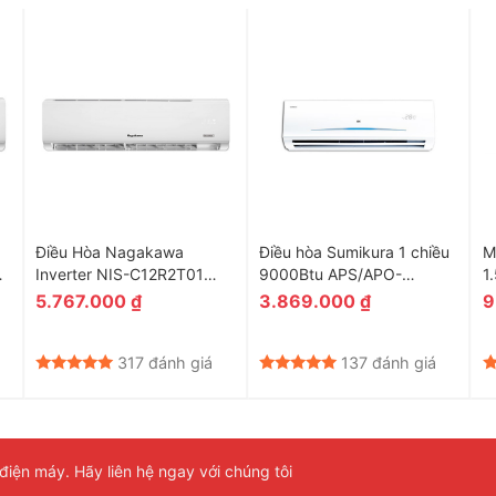
Điều Hòa Nagakawa
Điều hòa Sumikura 1 chiều
M
Inverter NIS-C12R2T01
9000Btu APS/APO-
1
12000 BTU
092Titan-A
5.767.000
₫
3.869.000
₫
9
317 đánh giá
137 đánh giá
iện máy. Hãy liên hệ ngay với chúng tôi