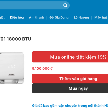
iặt
Điều hòa
Âm thanh
Đồ Gia Dụng
Lò Nướng
Máy hút
T01 18000 BTU
Mua online tiết kiệm 19%
9.100.000
₫
Thêm vào giỏ hàng
Mua ngay
Giá đã bao gồm vận chuyển trong nội thành Hà