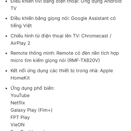
Điều khiển tivi bằng điện thoại: Ứng dụng Android
điều khiển tivi nhanh chóng bằng giọng nói mà không cần
TV
remote.
Điều khiển bằng giọng nói: Google Assistant có
– Dễ dàng trình chiếu hình ảnh, video và các nội dung khác từ
tiếng Việt
điện thoại lên tivi thông qua ứng dụng Chromecast, AirPlay
2 (iPhone).
Chiếu hình từ điện thoại lên TV: Chromecast /
– Cài đặt các chế độ tiết kiệm điện nhanh chóng chỉ cần vào
AirPlay 2
một ứng dụng Eco Dashboard được tích hợp sẵn trên tivi.
Remote thông minh: Remote có đèn nền tích hợp
micro tìm kiếm giọng nói (RMF-TX820V)
Kết nối ứng dụng các thiết bị trong nhà: Apple
HomeKit
Ứng dụng phổ biến:
YouTube
Netflix
Galaxy Play (Fim+)
FPT Play
Google Tivi Sony 4K 65 inch K-65S30 với thiết kế màn hình siêu
VieON
mỏng, màn hình 65 inch cùng độ phân giải 4K sắc nét, trang bị