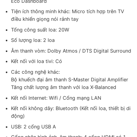
Eco Dashboard
bộ xử lý 4K HDR Processor X1 mạnh mẽ, hỗ trợ các công nghệ
Tiện ích thông minh khác: Micro tích hợp trên TV
hình ảnh ấn tượng như Dolby Vision, Triluminos Pro. Công nghệ
điều khiển giọng nói rảnh tay
âm thanh vòm Dolby Atmos, S-Master Digital Amplifier cho âm
Tổng công suất loa: 20W
thanh mạnh mẽ, sống động. Điều khiển tivi bằng giọng nói có
hỗ trợ tiếng Việt cùng hệ điều hành Google TV với kho ứng
Số lượng loa: 2 loa
dụng phong phú sẽ là lựa chọn tuyệt vời đáp ứng nhu cầu giải
Âm thanh vòm: Dolby Atmos / DTS Digital Surround
trí cho gia đình .
Kết nối với loa tivi: Có
Các công nghệ khác:
Bộ khuếch đại âm thanh S-Master Digital Amplifier
Tăng chất lượng âm thanh với loa X-Balanced
Kết nối Internet: Wifi / Cổng mạng LAN
Kết nối không dây: Bluetooth (Kết nối loa, thiết bị di
động)
USB: 2 cổng USB A