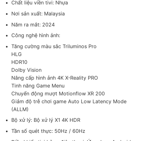
Chất liệu viền tivi: Nhựa
thiện và dễ sử dụng. Bên cạnh đó là kho ứng dụng phong phú
đáp ứng nhu cầu giải trí đa dạng.
Nơi sản xuất: Malaysia
– Các ứng dụng phổ biến được tích hợp sẵn: Netflix, YouTube,
Năm ra mắt: 2024
FPT Play, VieON, Galaxy Play, Eco Dashboard,…
Công nghệ hình ảnh:
Tăng cường màu sắc Triluminos Pro
HLG
HDR10
Dolby Vision
Nâng cấp hình ảnh 4K X-Reality PRO
Tinh năng Game Menu
Chuyển động mượt Motionflow XR 200
Giảm độ trễ chơi game Auto Low Latency Mode
(ALLM)
Tiện ích
Bộ xử lý: Bộ xử lý X1 4K HDR
– Trợ lý ảo Google Assistant hỗ trợ tìm kiếm giọng nói bằng
tiếng Việt giúp bạn thuận tiện trong việc điều khiển tivi.
Tần số quét thực: 50Hz / 60Hz
– Tivi Sony tích hợp sẵn micro cho phép bạn dùng khẩu lệnh để