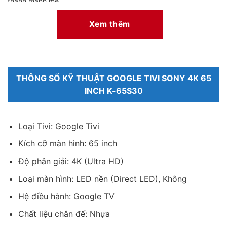
thanh mạnh mẽ.
– Công nghệ Dolby Atmos giúp âm thanh được truyền tải chân
Xem thêm
thật, chi tiết cho hiệu ứng âm thanh bùng nổ, người xem cảm
nhận rõ ràng như đang ngồi trong rạp chiếu phim.
– Công nghệ X-Balanced Speaker thiết kế loa cân bằng cho âm
thanh chất lượng cao.
THÔNG SỐ KỸ THUẬT GOOGLE TIVI SONY 4K 65
INCH K-65S30
Loại Tivi: Google Tivi
Kích cỡ màn hình: 65 inch
Độ phân giải: 4K (Ultra HD)
Loại màn hình: LED nền (Direct LED), Không
Hệ điều hành: Google TV
Hệ điều hành
Chất liệu chân đế: Nhựa
– Hệ điều hành Google TV với thiết kế giao diện trực quan, thân