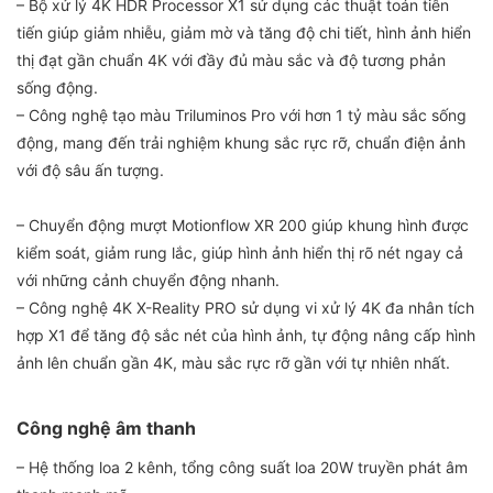
– Bộ xử lý 4K HDR Processor X1 sử dụng các thuật toán tiên
tiến giúp giảm nhiễu, giảm mờ và tăng độ chi tiết, hình ảnh hiển
thị đạt gần chuẩn 4K với đầy đủ màu sắc và độ tương phản
sống động.
– Công nghệ tạo màu Triluminos Pro với hơn 1 tỷ màu sắc sống
động, mang đến trải nghiệm khung sắc rực rỡ, chuẩn điện ảnh
với độ sâu ấn tượng.
– Chuyển động mượt Motionflow XR 200 giúp khung hình được
kiểm soát, giảm rung lắc, giúp hình ảnh hiển thị rõ nét ngay cả
với những cảnh chuyển động nhanh.
– Công nghệ 4K X-Reality PRO sử dụng vi xử lý 4K đa nhân tích
hợp X1 để tăng độ sắc nét của hình ảnh, tự động nâng cấp hình
ảnh lên chuẩn gần 4K, màu sắc rực rỡ gần với tự nhiên nhất.
Công nghệ âm thanh
– Hệ thống loa 2 kênh, tổng công suất loa 20W truyền phát âm