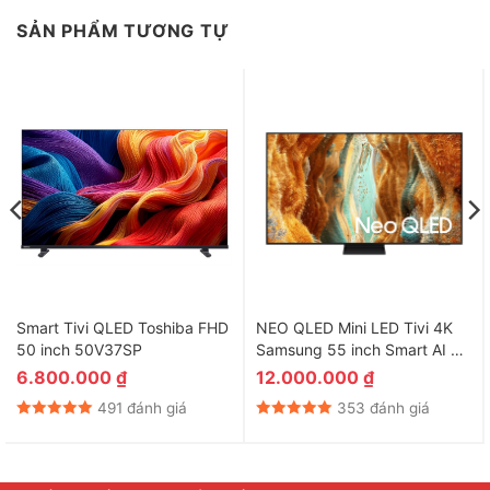
SẢN PHẨM TƯƠNG TỰ
Smart Tivi QLED Toshiba FHD
NEO QLED Mini LED Tivi 4K
50 inch 50V37SP
Samsung 55 inch Smart AI TV
55QN70F
6.800.000
₫
12.000.000
₫
491 đánh giá
353 đánh giá