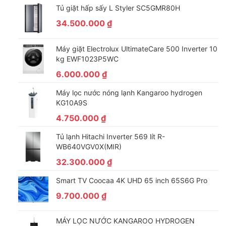
Tủ giặt hấp sấy L Styler SC5GMR80H
34.500.000
₫
Máy giặt Electrolux UltimateCare 500 Inverter 10
kg EWF1023P5WC
6.000.000
₫
Máy lọc nước nóng lạnh Kangaroo hydrogen
KG10A9S
4.750.000
₫
Tủ lạnh Hitachi Inverter 569 lít R-
WB640VGV0X(MIR)
32.300.000
₫
Smart TV Coocaa 4K UHD 65 inch 65S6G Pro
9.700.000
₫
MÁY LỌC NƯỚC KANGAROO HYDROGEN