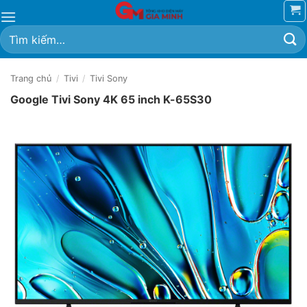
Bỏ
qua
Tìm
nội
kiếm:
dung
Trang chủ
/
Tivi
/
Tivi Sony
Google Tivi Sony 4K 65 inch K-65S30