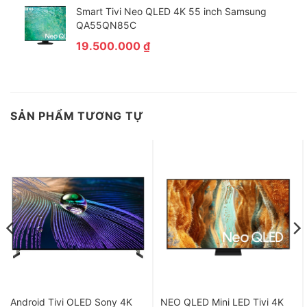
Smart Tivi Neo QLED 4K 55 inch Samsung
QA55QN85C
19.500.000
₫
SẢN PHẨM TƯƠNG TỰ
Tiện ích
– Tăng giảm âm lượng tivi, tìm kiếm các thông tin về thời tiết,
thể thao bằng khẩu lệnh dễ dàng với remote tích hợp sẵn micro
và Google Assistant hỗ trợ tiếng Việt.
– Xem rõ những bức hình bạn chụp với màn hình lớn hơn khi sử
dụng tính năng Chromecast chiếu hình ảnh từ điện thoại lên tivi.
– Cài đặt ứng dụng Google Cast vào thiết bị di động để điều
khiển tivi linh hoạt mà không cần tốn thời gian tìm remote.
Android Tivi OLED Sony 4K
NEO QLED Mini LED Tivi 4K