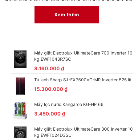
hướng khác nhau, cải thiện độ chi tiết, lọc tạp âm để mang đến
cho bạn âm thanh thuần khiết, lan tỏa rộng khắp không gian.
Xem thêm
– Công nghệ âm thanh kỹ thuật số DTS có thể mã hóa 6 kênh
20-bit audio độc lập cho âm thanh truyền phát sống động,
trung thực.
Máy giặt Electrolux UltimateCare 700 Inverter 10
kg EWF1043R7SC
8.160.000
₫
Tủ lạnh Sharp SJ-FXP600VG-MR Inverter 525 lít
15.300.000
₫
Máy lọc nước Kangaroo KG-HP 66
3.450.000
₫
Hệ điều hành
– Sử dụng hệ điều hành Google TV có giao diện màn hình dễ
Máy giặt Electrolux UltimateCare 300 Inverter 10
dàng theo dõi, lựa chọn với hơn 700.000 đầu phim, chương
kg EWF1024D3SC