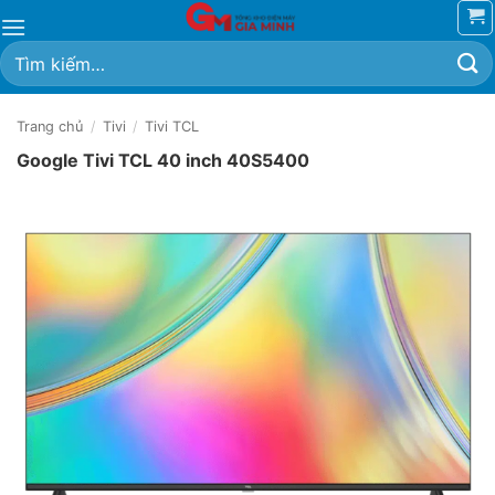
Bỏ
qua
Tìm
nội
kiếm:
dung
Trang chủ
/
Tivi
/
Tivi TCL
Google Tivi TCL 40 inch 40S5400