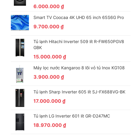
trình đa dạng, phù hợp với sở thích giải trí của bạn.
6.000.000
₫
– Mẫu tivi TCL này có kho ứng dụng phong phú, bao gồm các
Smart TV Coocaa 4K UHD 65 inch 65S6G Pro
ứng dụng quen thuộc: YouTube, Netflix, VieON, MP3 Zing, FPT
Play, Clip TV, Nhaccuatui,…
9.700.000
₫
Tủ lạnh Hitachi Inverter 509 lít R-FW650PGV8
GBK
15.000.000
₫
Máy lọc nước Kangaroo 8 lõi vỏ tủ Inox KG108
3.900.000
₫
Tủ lạnh Sharp Inverter 605 lít SJ-FX688VG-BK
17.000.000
₫
– Tải nhiều ứng dụng và nhanh hơn với bộ nhớ được nâng cấp
đáng kể (16G ROM + 1.5G RAM) cho phép bạn thưởng thức
Tủ lạnh LG Inverter 601 lít GR-D247MC
nhiều nội dung tuyệt vời hơn.
18.970.000
₫