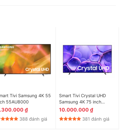
mart Tivi Samsung 4K 55
Smart Tivi Crystal UHD
Smart T
nch 55AU8000
Samsung 4K 75 inch
AI 4K 6
UA75U8500F Model 2025
.300.000
₫
10.000.000
₫
34.80
388 đánh giá
381 đánh giá