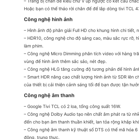
– Trang bị chân đế kiểu chữ V úp ngược có kết cấu chắc 
Hoặc bạn có thể tháo rời chân đế để lắp dòng tivi TCL 43
Công nghệ hình ảnh
– Hình ảnh độ phân giải Full HD cho khung hình chi tiết, 
– HDR10, công nghệ cho độ sáng cao, màu sắc rực rỡ, h
làm phim.
– Công nghệ Micro Dimming phân tích video với hàng tră
vùng để hình ảnh thêm sắc sảo, nét đẹp.
– Công nghệ HLG tăng cường độ tương phản để hình ảnh 
– Smart HDR nâng cao chất lượng hình ảnh từ SDR lên c
của thiết bị cải thiện cảnh sáng tối để bạn được tận hưở
Công nghệ âm thanh
– Google Tivi TCL có 2 loa, tổng công suất 16W.
– Công nghệ Dolby Audio tạo nên chất âm phát ra từ nhiề
đến cho bạn âm thanh thuần khiết, lan tỏa rộng khắp kh
– Công nghệ âm thanh kỹ thuật số DTS có thể mã hóa 6 
động, trung thực.