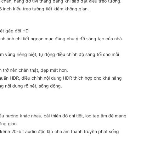
chắn, nâng đỡ tivi thăng bằng khi sắp đặt kiểu treo tường.
 inch kiểu treo tường tiết kiệm không gian.
nét gấp đôi HD.
ình ảnh chi tiết ngoạn mục đúng như ý đồ sáng tạo của nhà
m vùng riêng biệt, tự động điều chỉnh độ sáng tối cho mỗi
trở nên chân thật, đẹp mắt hơn.
huẩn HDR, điều chỉnh nội dung HDR thích hợp cho khả năng
ng nội dung rõ nét, sống động.
u hướng khác nhau, cải thiện độ chi tiết, lọc tạp âm để mang
ông gian.
kênh 20-bit audio độc lập cho âm thanh truyền phát sống