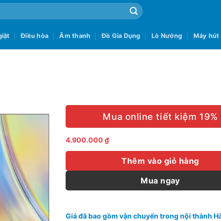
iặt
Điều hòa
Âm thanh
Đồ Gia Dụng
Lò Nướng
Máy hút
Mua online tiết kiệm 19%
4.900.000
₫
Thêm vào giỏ hàng
Mua ngay
Giá đã bao gồm vận chuyển trong nội thành Hà