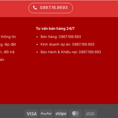
0867.16.9693
Tư vấn bán hàng 24/7
thông tin
Bán hàng: 0867.169.693
g, lắp đặt
Kinh doanh dự án: 0867.169.693
, đổi trả
Bảo hành & Khiếu nại: 0867.169.693
oán
Visa
PayPal
Stripe
MasterCard
Cash