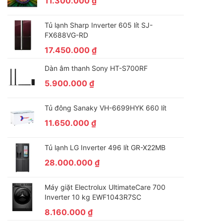
11.300.000
₫
Tủ lạnh Sharp Inverter 605 lít SJ-
FX688VG-RD
17.450.000
₫
Dàn âm thanh Sony HT-S700RF
5.900.000
₫
Tủ đông Sanaky VH-6699HYK 660 lít
11.650.000
₫
Tủ lạnh LG Inverter 496 lít GR-X22MB
28.000.000
₫
Máy giặt Electrolux UltimateCare 700
Inverter 10 kg EWF1043R7SC
8.160.000
₫