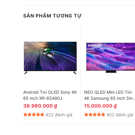
SẢN PHẨM TƯƠNG TỰ
– Tải nhiều ứng dụng và nhanh hơn với bộ nhớ được n
thức nhiều nội dung tuyệt vời hơn.
4K 55
Android Tivi OLED Sony 4K
NEO QLED Mini LED Tivi
65 inch XR-65A90J
4K Samsung 65 inch Sma
AI TV 65QN80F
39.980.000
₫
15.000.000
₫
nh giá
422 đánh giá
402 đánh giá