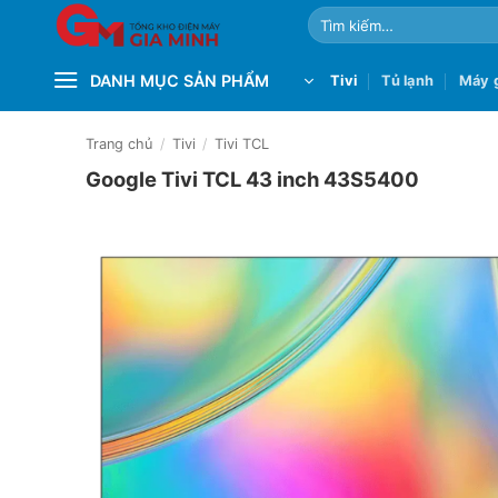
Bỏ
Tìm
qua
kiếm:
nội
DANH MỤC SẢN PHẨM
Tivi
Tủ lạnh
Máy g
dung
Trang chủ
/
Tivi
/
Tivi TCL
Google Tivi TCL 43 inch 43S5400