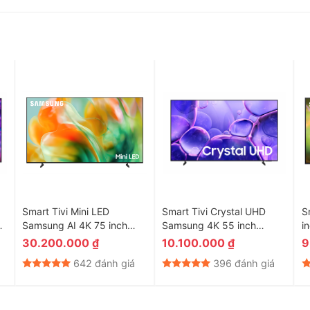
âng cấp đáng kể (16G ROM + 1.5G RAM) cho phép bạn thưởng
Smart Tivi Mini LED
Smart Tivi Crystal UHD
S
rt
Samsung AI 4K 75 inch
Samsung 4K 55 inch
i
UA75M8XHA
UA55U8550F
30.200.000
₫
10.100.000
₫
9
642 đánh giá
396 đánh giá