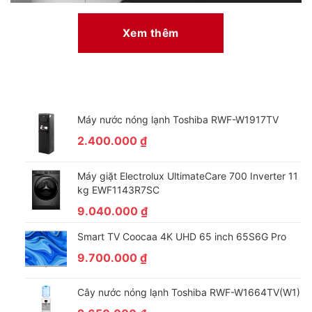
Xem thêm
Máy nước nóng lạnh Toshiba RWF-W1917TV
2.400.000
₫
– Tay cầm được làm bằng chất liệu thép không gỉ, cứng cáp và
nổi bật.
Máy giặt Electrolux UltimateCare 700 Inverter 11
– Người dùng dễ dàng điều chỉnh lò với bảng điều khiển nút
kg EWF1143R7SC
vặn, có chú thích tiếng Việt – Anh rõ ràng, phù hợp với cả người
9.040.000
₫
lớn tuổi.
Smart TV Coocaa 4K UHD 65 inch 65S6G Pro
9.700.000
₫
Cây nước nóng lạnh Toshiba RWF-W1664TV(W1)