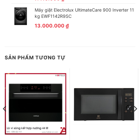
Máy giặt Electrolux UltimateCare 900 Inverter 11
kg EWF1142R9SC
13.000.000
₫
Lưu ý sử dụng
– Không dùng lò vi sóng chung ổ điện với các thiết bị khác.
SẢN PHẨM TƯƠNG TỰ
– Để thêm một cốc nước khi hâm nóng thức ăn khô.
– Không sử dụng đồ đựng thức ăn bằng kim loại trong lò vi
sóng.
Xem thêm: 13 thứ tuyệt đối không được cho vào lò vi sóng.
– Rút điện trước khi vệ sinh khoang lò, không dùng các chất tẩy
rửa mạnh để vệ sinh.
– Không sử dụng lò vi sóng có cửa bị hỏng hoặc đóng không
khít.
Lò vi sóng Toshiba MW3-MM25PE(BK) 25 lít
hoạt động ổn định
với công suất vi sóng 800W được chia làm 5 mức, dễ dàng lựa
chọn mức phù hợp với mỗi loại thực phẩm. Sản phẩm được