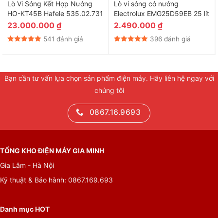
Lò Vi Sóng Kết Hợp Nướng
Lò vi sóng có nướng
thiết kế tối ưu, dễ thao tác, phù hợp với nhiều đối tượng sử
HO-KT45B Hafele 535.02.731
Electrolux EMG25D59EB 25 lít
dụng, hỗ trợ việc nấu nướng nhanh gọn.
23.000.000
₫
2.490.000
₫
541 đánh giá
396 đánh giá
Bạn cần tư vấn lựa chọn sản phẩm điện máy. Hãy liên hệ ngay với
chúng tôi
0867.16.9693
TỔNG KHO ĐIỆN MÁY GIA MINH
Gia Lâm - Hà Nội
Kỹ thuật & Bảo hành: 0867.169.693
Tổng quan
Loại lò:
Danh mục HOT
Lò vi sóng không nướng