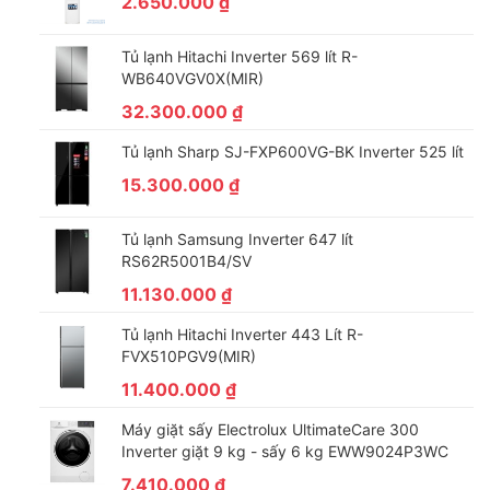
2.650.000
₫
Tủ lạnh Hitachi Inverter 569 lít R-
WB640VGV0X(MIR)
32.300.000
₫
Tiện ích – Phụ kiện
Tủ lạnh Sharp SJ-FXP600VG-BK Inverter 525 lít
– Lò vi sóng này có trang bị chuông báo sau khi nấu xong giúp
15.300.000
₫
tránh tình trạng để quên thức ăn trong lò.
– Tiện ích hẹn giờ tối đa 35 phút giúp tránh tình trạng thực
Tủ lạnh Samsung Inverter 647 lít
phẩm chưa chín hoặc quá thời gian khiến thức ăn bị cháy khét
RS62R5001B4/SV
vì người dùng có thể chủ động cài đặt thời gian lò hoạt động.
11.130.000
₫
– Lò có đèn chiếu sáng bên trong khi hoạt động.
Tủ lạnh Hitachi Inverter 443 Lít R-
– Phụ kiện đi kèm: đĩa xoay.
FVX510PGV9(MIR)
11.400.000
₫
Máy giặt sấy Electrolux UltimateCare 300
Inverter giặt 9 kg - sấy 6 kg EWW9024P3WC
7.410.000
₫