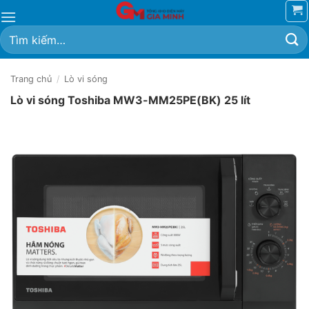
Bỏ
qua
Tìm
nội
kiếm:
dung
Trang chủ
/
Lò vi sóng
Lò vi sóng Toshiba MW3-MM25PE(BK) 25 lít