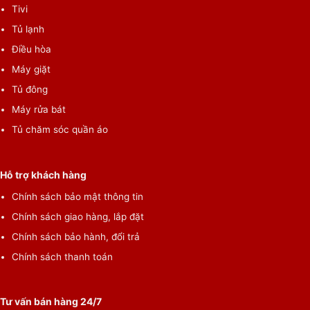
Tivi
Dung tích:
Tủ lạnh
25 lít
Điều hòa
Công suất vi sóng:
Máy giặt
800W
Tủ đông
Chất liệu khoang lò:
Máy rửa bát
Thép sơn tĩnh điện
Tủ chăm sóc quần áo
Thương hiệu của:
Nhật Bản
Hỗ trợ khách hàng
Sản xuất tại:
Trung Quốc
Chính sách bảo mật thông tin
Chính sách giao hàng, lắp đặt
Năm ra mắt:
2023
Chính sách bảo hành, đổi trả
Chính sách thanh toán
Chức năng
Chức năng chính:
Tư vấn bán hàng 24/7
Rã đông, hâm, nấu