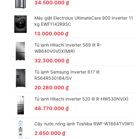
34.500.000
₫
Máy giặt Electrolux UltimateCare 900 Inverter 11
kg EWF1142R9SC
13.000.000
₫
Tủ lạnh Hitachi Inverter 569 lít R-
WB640VGV0X(MIR)
32.300.000
₫
Tủ lạnh Samsung Inverter 617 lít
RS64R5301B4/SV
*Hình ảnh chỉ mang tính chất minh họa
20.280.000
₫
Động cơ – Công nghệ tiết kiệm điện
Tủ lạnh Hitachi inverter 520 lít R-HW530NV(X)
– Máy giặt Casper 7.5 kg này sử dụng động cơ truyền động
48.770.000
₫
gián tiếp (dây Curoa).
– Sản phẩm đạt nhãn hiệu năng lượng
5 sao
với hiệu suất sử
Cây nước nóng lạnh Toshiba RWF-W1664TV(W1)
dụng điện khoảng
10.05 Wh/kg
.
2.650.000
₫