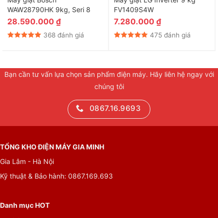
hiệu quả giặt sạch quần áo.
WAW28790HK 9kg, Seri 8
FV1409S4W
28.590.000
₫
7.280.000
₫
368 đánh giá
475 đánh giá
Bạn cần tư vấn lựa chọn sản phẩm điện máy. Hãy liên hệ ngay với
chúng tôi
0867.16.9693
*Hình ảnh chỉ mang tính chất minh họa
Tóm lại, máy giặt Casper 7.5 kg WT-75NG1 có khả năng điều
TỔNG KHO ĐIỆN MÁY GIA MINH
chỉnh lượng nước sử dụng để góp phần tiết kiệm lượng nước và
Gia Lâm - Hà Nội
điện năng tiêu thụ đáng kể. Ngoài ra, sản phẩm cũng cho khả
Kỹ thuật & Bảo hành: 0867.169.693
năng sấy khô quần áo hiệu quả, tiết kiệm thời gian phơi đồ
dành cho những người bận rộn hoặc sống ở những khu vực bị
hạn chế về không gian phơi đồ như chung cư và phòng trọ.
Danh mục HOT