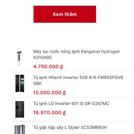
Nhờ đó, quần áo sau khi giặt trở nên
ráo nước hơn và giảm bớt
thời gian phơi khô
đáng kể.
Xem thêm
Máy lọc nước nóng lạnh Kangaroo hydrogen
KG10A9S
4.750.000
₫
Tủ lạnh Hitachi Inverter 509 lít R-FW650PGV8
GBK
*Hình ảnh chỉ mang tính chất minh họa
15.000.000
₫
Công nghệ giặt đặc biệt
Tủ lạnh LG Inverter 601 lít GR-D247MC
Công nghệ suy luận ảo Fuzzy Logic: Có thể tự động tính toán
18.970.000
₫
khối lượng quần áo trong lồng giặt, rồi đưa ra thời gian và sử
dụng lượng nước tương ứng, nhờ đó giúp
tiết kiệm điện và
Tủ giặt hấp sấy L Styler SC5GMR80H
nước đáng kể
mà vẫn đảm bảo hiệu quả giặt sạch.