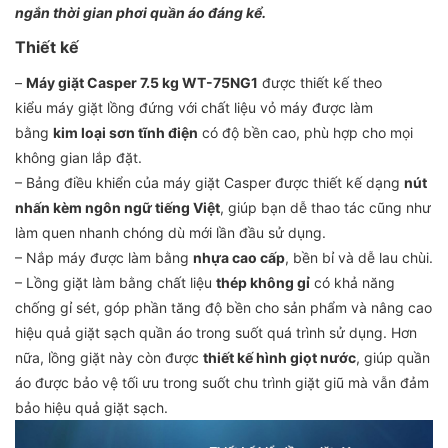
ngắn thời gian phơi quần áo đáng kể.
Thiết kế
–
Máy giặt Casper 7.5 kg WT-75NG1
được thiết kế theo
kiểu máy giặt lồng đứng với chất liệu vỏ máy được làm
bằng
kim loại sơn tĩnh điện
có độ bền cao, phù hợp cho mọi
không gian lắp đặt.
– Bảng điều khiển của máy giặt Casper được thiết kế dạng
nút
nhấn kèm ngôn ngữ tiếng Việt
, giúp bạn dễ thao tác cũng như
làm quen nhanh chóng dù mới lần đầu sử dụng.
– Nắp máy được làm bằng
nhựa cao cấp
, bền bỉ và dễ lau chùi.
– Lồng giặt làm bằng chất liệu
thép không gỉ
có khả năng
chống gỉ sét, góp phần tăng độ bền cho sản phẩm và nâng cao
hiệu quả giặt sạch quần áo trong suốt quá trình sử dụng. Hơn
nữa, lồng giặt này còn được
thiết kế hình giọt nước
, giúp quần
áo được bảo vệ tối ưu trong suốt chu trình giặt giũ mà vẫn đảm
bảo hiệu quả giặt sạch.