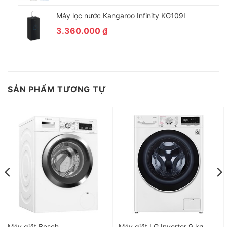
Máy lọc nước Kangaroo Infinity KG109I
3.360.000
₫
SẢN PHẨM TƯƠNG TỰ
*Hình ảnh chỉ mang tính chất minh họa
Tiện ích
–
Khóa trẻ em
: Đảm bảo quá trình giặt giũ diễn ra trơn tru mà
không bị trẻ nhỏ nghịch phá và mở cửa nắp máy khi máy giặt
đang hoạt động hoặc khi không có người lớn ở nhà.
–
Tự động làm sạch lồng giặt Auto Clean
: Hỗ trợ loại bỏ các
mảng bám bụi bẩn, nấm mốc và vi khuẩn lâu ngày bám trên
lồng giặt sau khoảng thời gian dài sử dụng. Vì thế, tuổi thọ của
sản phẩm được kéo dài lâu hơn và góp phần duy trì nâng cao
Máy giặt Bosch
Máy giặt LG Inverter 9 kg