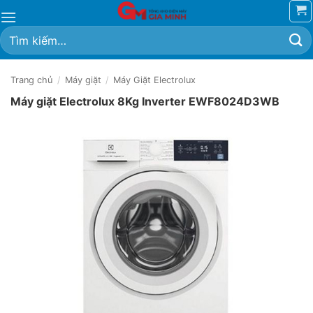
Bỏ
qua
Tìm
nội
kiếm:
dung
Trang chủ
/
Máy giặt
/
Máy Giặt Electrolux
Máy giặt Electrolux 8Kg Inverter EWF8024D3WB