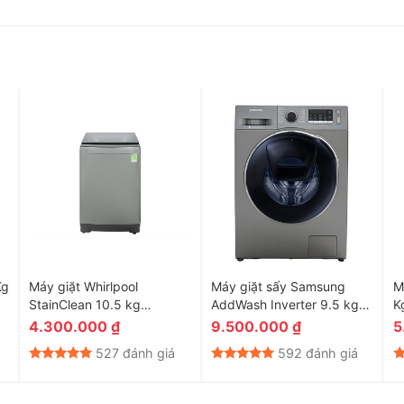
ờ công nghệ Hygienic Care
gây bệnh cho da, giảm thiểu các tác nhân gây dị ứng, đảm bảo
người có làn da nhạy cảm.
Kg
Máy giặt Whirlpool
Máy giặt sấy Samsung
M
StainClean 10.5 kg
AddWash Inverter 9.5 kg
K
VWVC10502FS
WD95K5410OX/SV
4.300.000
₫
9.500.000
₫
5
527 đánh giá
592 đánh giá