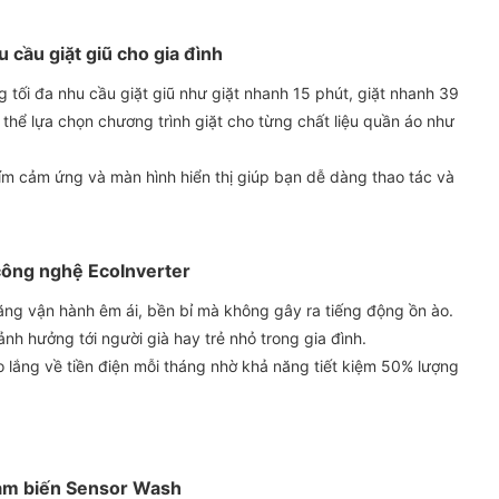
 cầu giặt giũ cho gia đình
g tối đa nhu cầu giặt giũ như giặt nhanh 15 phút, giặt nhanh 39
 thể lựa chọn chương trình giặt cho từng chất liệu quần áo như
hím cảm ứng và màn hình hiển thị giúp bạn dễ dàng thao tác và
 công nghệ EcoInverter
ăng vận hành êm ái, bền bỉ mà không gây ra tiếng động ồn ào.
nh hưởng tới người già hay trẻ nhỏ trong gia đình.
o lắng về tiền điện mỗi tháng nhờ khả năng tiết kiệm 50% lượng
 cảm biến Sensor Wash