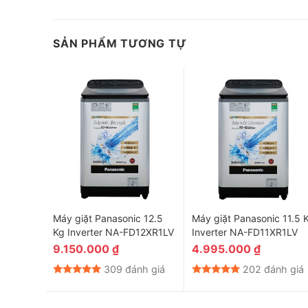
SẢN PHẨM TƯƠNG TỰ
*Hình ảnh chỉ mang tính chất minh họa
Loại bỏ các tác nhân gây dị ứng và vi khuẩn nh
Công nghệ Hygienic Care có khả năng loại bỏ vi khuẩn 
sức khỏe toàn diện cho gia đình bạn, đặc biệt là những 
KG
Máy giặt Panasonic 12.5
Máy giặt Panasonic 11.5 
Kg Inverter NA-FD12XR1LV
Inverter NA-FD11XR1LV
9.150.000
₫
4.995.000
₫
nh giá
309 đánh giá
202 đánh giá