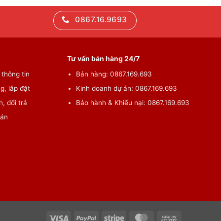
0867.16.9693
Tư vấn bán hàng 24/7
thông tin
Bán hàng: 0867.169.693
g, lắp đặt
Kinh doanh dự án: 0867.169.693
, đổi trả
Bảo hành & Khiếu nại: 0867.169.693
oán
Visa
PayPal
Stripe
MasterCard
Cash