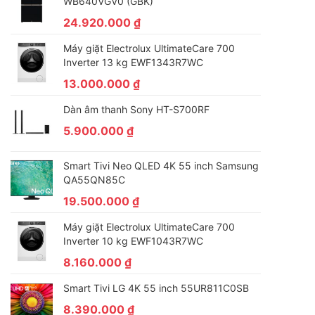
WB640VGV0 (GBK)
24.920.000
₫
Máy giặt Electrolux UltimateCare 700
Inverter 13 kg EWF1343R7WC
13.000.000
₫
Dàn âm thanh Sony HT-S700RF
5.900.000
₫
Smart Tivi Neo QLED 4K 55 inch Samsung
QA55QN85C
19.500.000
₫
Máy giặt Electrolux UltimateCare 700
Inverter 10 kg EWF1043R7WC
8.160.000
₫
Smart Tivi LG 4K 55 inch 55UR811C0SB
8.390.000
₫