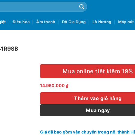
iặt
Điều hòa
Âm thanh
Đồ Gia Dụng
Lò Nướng
Máy hút
141R9SB
Mua online tiết kiệm 19%
14.960.000
₫
Thêm vào giỏ hàng
Mua ngay
Giá đã bao gồm vận chuyển trong nội thành Hà