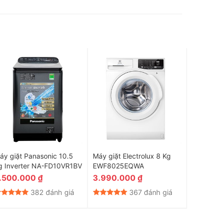
áy giặt Panasonic 10.5
Máy giặt Electrolux 8 Kg
Máy giặt
g Inverter NA-FD10VR1BV
EWF8025EQWA
F2515RT
8 kg Inv
.500.000
₫
3.990.000
₫
14.56
382 đánh giá
367 đánh giá