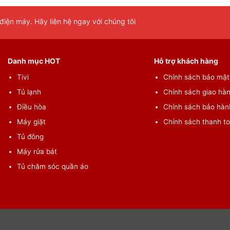
iện máy. Hãy liên hệ ngay với chúng tôi
Danh mục HOT
Hỗ trợ khách hàng
Tivi
Chính sách bảo mật 
Tủ lạnh
Chính sách giao hàn
Điều hòa
Chính sách bảo hành
Máy giặt
Chính sách thanh t
Tủ đông
Máy rửa bát
ix
Tủ chăm sóc quần áo
ên quần áo gây ngứa, nổi mẩn bởi máy giặt Electrolux Inverter
n toàn bột giặt.
80%, giữ màu vải tốt hơn 46% và rút ngắn tối đa thời gian giặt