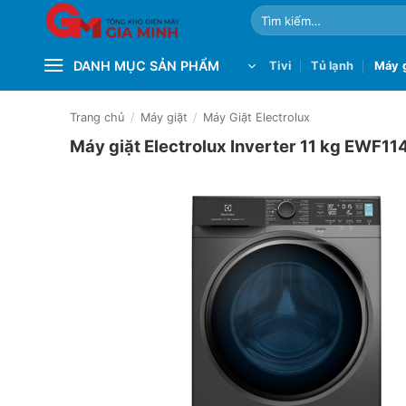
Bỏ
Tìm
qua
kiếm:
nội
DANH MỤC SẢN PHẨM
Tivi
Tủ lạnh
Máy g
dung
Trang chủ
/
Máy giặt
/
Máy Giặt Electrolux
Máy giặt Electrolux Inverter 11 kg EWF1