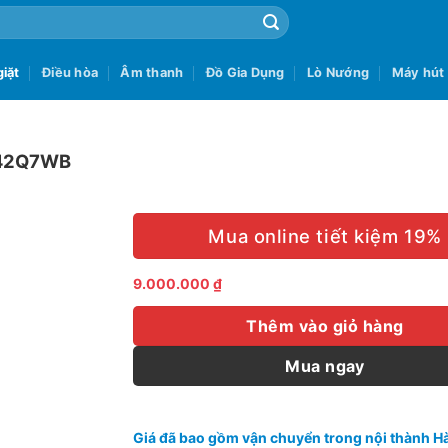
iặt
Điều hòa
Âm thanh
Đồ Gia Dụng
Lò Nướng
Máy hút
1142Q7WB
Mua online tiết kiệm 19%
9.000.000
₫
Thêm vào giỏ hàng
Mua ngay
Giá đã bao gồm vận chuyển trong nội thành Hà