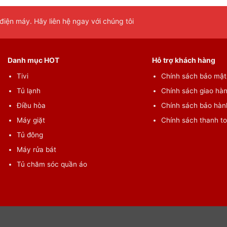
iện máy. Hãy liên hệ ngay với chúng tôi
Danh mục HOT
Hỗ trợ khách hàng
Tivi
Chính sách bảo mật 
Tủ lạnh
Chính sách giao hàn
Điều hòa
Chính sách bảo hành
Máy giặt
Chính sách thanh t
Tủ đông
a tan bột giặt hoàn toàn mà hệ thống UltraMix còn giúp giảm
dùng sẽ không còn lo lắng bị ngứa ngáy, dị ứng hay nổi mẩn do
Máy rửa bát
Tủ chăm sóc quần áo
tan tốt hơn, nhờ đó mà quần áo lưu hương lâu hơn.
giặt xả phù hợp
 và giảm cặn lên đến 83% nhờ 2 loại cảm biến trước khi giặt