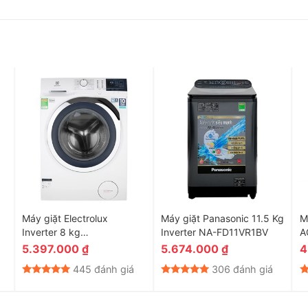
ảm biến Load Sensor
năng cảm biến khối lượng đồ giặt, cân bằng lượng đồ cần giặt
iết, giúp tối ưu hóa lượng giặt cũng như giúp việc giặt sạch
Máy giặt Electrolux
Máy giặt Panasonic 11.5 Kg
M
Inverter 8 kg
Inverter NA-FD11VR1BV
A
EWF8024BDWA
5.397.000
₫
5.674.000
₫
4
445 đánh giá
306 đánh giá