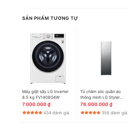
*Hình ảnh chỉ mang tính chất minh họa
SẢN PHẨM TƯƠNG TỰ
Tiết kiệm thời gian và chi phí nhờ công nghệ c
Công nghệ Load Sensor trên máy giặt Electrolux có khả 
trước khi đưa ra thời gian giặt và lượng nước giặt cần th
diễn ra nhanh và đảm bảo chất lượng giặt sạch tốt hơn.
c 12.5
Máy giặt sấy LG Inverter
Tủ chăm sóc quần áo
D12VR1BV
8.5 kg FV1408G4W
thông minh LG Styler
S5MPC
7.000.000
₫
76.000.000
₫
nh giá
434 đánh giá
356 đánh giá