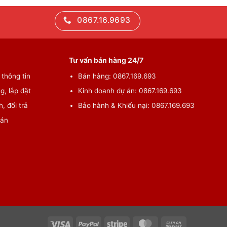
0867.16.9693
Tư vấn bán hàng 24/7
thông tin
Bán hàng: 0867.169.693
g, lắp đặt
Kinh doanh dự án: 0867.169.693
, đổi trả
Bảo hành & Khiếu nại: 0867.169.693
oán
Visa
PayPal
Stripe
MasterCard
Cash