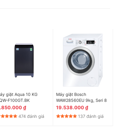
áy giặt Aqua 10 KG
Máy giặt Bosch
Máy giặ
QW-F100GT.BK
WAW28560EU 9kg, Seri 8
WAW3264
.850.000
₫
19.538.000
₫
11.550
474 đánh giá
137 đánh giá