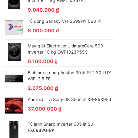
Inverter 11 kg EWF1143R7SC
9.040.000
₫
Tủ đông Sanaky VH-5699HY 560 lít
8.000.000
₫
Máy giặt Electrolux UltimateCare 500
Inverter 10 kg EWF1023P5SC
6.100.000
₫
Bình nước nóng Ariston 30 lít SL2 30 LUX
WIFI 2.5 FE
2.075.000
₫
Android Tivi Sony 4K 85 inch XR-85X95J
37.000.000
₫
Tủ lạnh Sharp Inverter 605 lít SJ-
FX688VG-BK