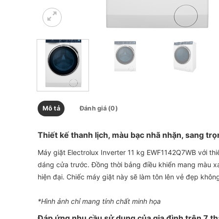
Mô tả
Đánh giá (0)
Thiết kế thanh lịch, màu bạc nhã nhặn, sang tr
Máy giặt Electrolux Inverter 11 kg EWF1142Q7WB với thi
dáng cửa trước. Đồng thời bảng điều khiển mang màu x
hiện đại. Chiếc máy giặt này sẽ làm tôn lên vẻ đẹp khôn
*Hình ảnh chỉ mang tính chất minh họa
Đáp ứng nhu cầu sử dụng của gia đình trên 7 th