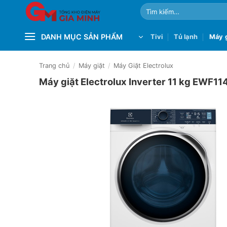
Bỏ
Tìm
qua
kiếm:
nội
DANH MỤC SẢN PHẨM
Tivi
Tủ lạnh
Máy g
dung
Trang chủ
/
Máy giặt
/
Máy Giặt Electrolux
Máy giặt Electrolux Inverter 11 kg EWF