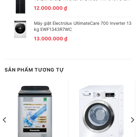
12.000.000
₫
Máy giặt Electrolux UltimateCare 700 Inverter 13
kg EWF1343R7WC
13.000.000
₫
SẢN PHẨM TƯƠNG TỰ
Đảm bảo an toàn cho trẻ nhỏ với tiện ích khóa trẻ em
Với gia đình có trẻ nhỏ hiếu động, các loại máy gia dụng đang
hoạt động là nguy hiểm tiềm tàng dẫn đến nhiều rủi ro. Bằng
cách trang bị tính năng khóa trẻ em giúp khóa các bàn phím lại
khi máy đang giặt, tránh để trẻ nghịch phá.
Tiện ích này còn giúp khóa cửa máy giặt trước, đảm bảo trẻ
không mở cửa quá lâu gây ra các rủi ro như tràn nước hoặc
chập mạch điện.