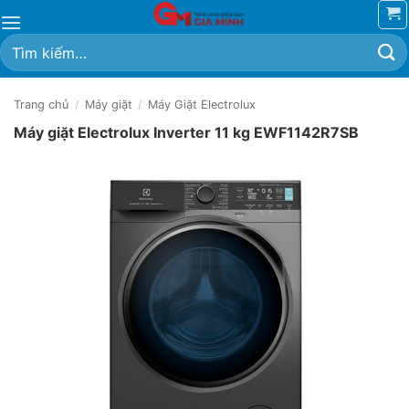
Bỏ
qua
Tìm
nội
kiếm:
dung
Trang chủ
/
Máy giặt
/
Máy Giặt Electrolux
Máy giặt Electrolux Inverter 11 kg EWF1142R7SB