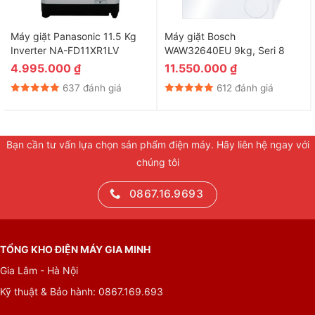
Máy giặt Panasonic 11.5 Kg
Máy giặt Bosch
Inverter NA-FD11XR1LV
WAW32640EU 9kg, Seri 8
4.995.000
₫
11.550.000
₫
637 đánh giá
612 đánh giá
Bạn cần tư vấn lựa chọn sản phẩm điện máy. Hãy liên hệ ngay với
chúng tôi
0867.16.9693
Không lo bỏ sót quần áo, linh động thêm quần áo khi
máy đang giặt
Tính năng thêm đồ giặt khi máy đang hoạt động giúp người sử
TỔNG KHO ĐIỆN MÁY GIA MINH
dụng dễ dàng bổ sung thêm quần áo vào máy. Trong khoảng
Gia Lâm - Hà Nội
10-15 phút đầu tiên của chu trình giặt giũ, bạn có thể linh động
Kỹ thuật & Bảo hành: 0867.169.693
cho thêm các quần áo vào máy giặt.