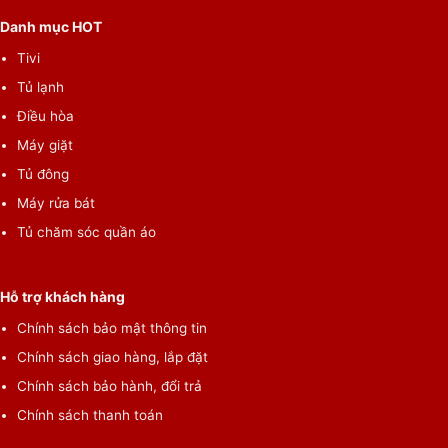
Danh mục HOT
Tivi
Tủ lạnh
Điều hòa
Máy giặt
Tủ đông
Máy rửa bát
Tủ chăm sóc quần áo
Làm mới và chống nhăn quần áo với tính năng Vapour
Refresh
Hỗ trợ khách hàng
Chính sách bảo mật thông tin
Bằng cách sử dụng hơi nước tự nhiên, tính năng Vapour Refresh
có trên máy giặt Electrolux giúp làm mới quần áo và chống
Chính sách giao hàng, lắp đặt
nhăn nhúm, mang đến sự mềm mại và tươm tất cho trang phục
Chính sách bảo hành, đổi trả
của bạn.
Chính sách thanh toán
Sử dụng tiện lợi với chế độ điều khiển từ xa thông