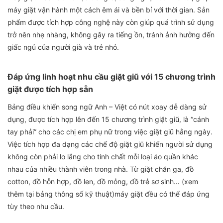
máy giặt vận hành một cách êm ái và bền bỉ với thời gian. Sản
phẩm được tích hợp công nghệ này còn giúp quá trình sử dụng
trở nên nhẹ nhàng, không gây ra tiếng ồn, tránh ảnh hưởng đến
giấc ngủ của người già và trẻ nhỏ.
Đáp ứng linh hoạt nhu cầu giặt giũ với 15 chương trình
giặt được tích hợp sẵn
Bảng điều khiển song ngữ Anh – Việt có nút xoay dễ dàng sử
dụng, được tích hợp lên đến 15 chương trình giặt giũ, là “cánh
tay phải” cho các chị em phụ nữ trong việc giặt giũ hằng ngày.
Việc tích hợp đa dạng các chế độ giặt giũ khiến người sử dụng
không còn phải lo lắng cho tính chất mỗi loại áo quần khác
nhau của nhiều thành viên trong nhà. Từ giặt chăn ga, đồ
cotton, đồ hỗn hợp, đồ len, đồ mỏng, đồ trẻ sơ sinh… (xem
thêm tại bảng thông số kỹ thuật)máy giặt đều có thể đáp ứng
tùy theo nhu cầu.