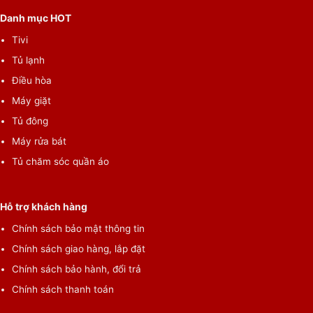
Danh mục HOT
Tivi
Tủ lạnh
*Hình ảnh chỉ mang tính chất minh họa
Điều hòa
Máy giặt
Thêm quần áo trong khi giặt tiện lợi, hạn chế bỏ sót
quần áo
Tủ đông
Máy rửa bát
Thêm quần áo trong khi giặt (Add Clothes) được Electrolux thiết
Tủ chăm sóc quần áo
kế giúp người dùng có thể cho thêm quần áo vào lồng giặt
trong khoảng thời gian 10-15 phút từ khi chu trình giặt bắt đầu.
Rất tiện lợi và tiết kiệm thời gian thay vì không cần phải giặt
Hỗ trợ khách hàng
xong mẻ này rồi giặt tiếp mẻ đồ khác.
Chính sách bảo mật thông tin
Chính sách giao hàng, lắp đặt
Chính sách bảo hành, đổi trả
Chính sách thanh toán