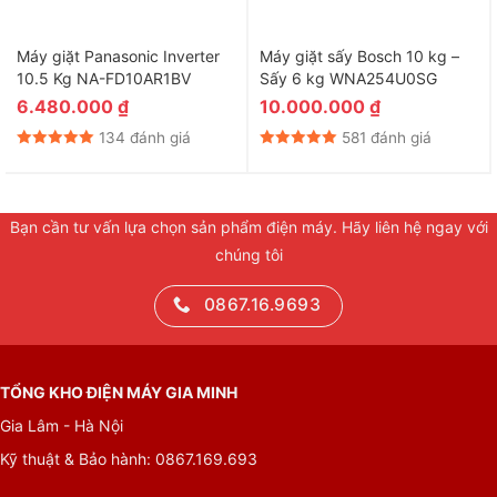
Máy giặt Panasonic Inverter
Máy giặt sấy Bosch 10 kg –
10.5 Kg NA-FD10AR1BV
Sấy 6 kg WNA254U0SG
6.480.000
₫
10.000.000
₫
134 đánh giá
581 đánh giá
*Hình ảnh chỉ mang tính chất minh họa
Dễ dàng điều khiển với điện thoại qua ứng dụng
Electrolux Life
Bạn cần tư vấn lựa chọn sản phẩm điện máy. Hãy liên hệ ngay với
Bạn có thể kết nối Wifi để điều khiển bằng điện thoại với nhiều
chúng tôi
chương trình giặt làm sạch tới 48 loại vải và 40 loại vết bẩn
0867.16.9693
thường gặp.
TỔNG KHO ĐIỆN MÁY GIA MINH
Gia Lâm - Hà Nội
Kỹ thuật & Bảo hành: 0867.169.693