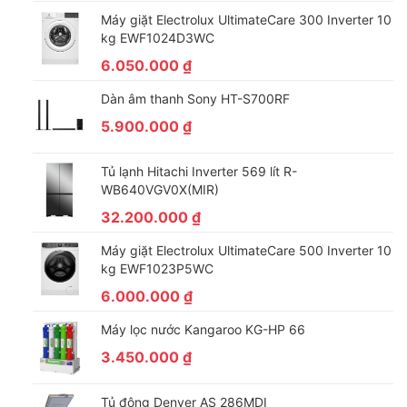
Máy giặt Electrolux UltimateCare 300 Inverter 10
luôn bền đẹp. Ngoài ra, công nghệ này giúp máy giặt Electrolux
kg EWF1024D3WC
tối ưu thời gian giặt giũ, tiết kiệm điện năng cho gia đình bạn.
6.050.000
₫
Tăng hiệu quả giặt sạch với công nghệ cảm biến
Sensor Wash
Dàn âm thanh Sony HT-S700RF
5.900.000
₫
Công nghệ cảm biến Sensor Wash được tích hợp trong máy
giặt với công dụng nhận biết mức độ bẩn của quần áo để điều
Tủ lạnh Hitachi Inverter 569 lít R-
chỉnh thời gian của chu trình giặt phù hợp. Đồng thời, công
WB640VGV0X(MIR)
nghệ này còn có khả năng nhận biết được lượng bột giặt còn
32.200.000
₫
bám lại để tăng số lần xả (tối đa 2 lần) giúp quần áo giặt sạch
tối ưu.
Máy giặt Electrolux UltimateCare 500 Inverter 10
kg EWF1023P5WC
6.000.000
₫
Máy lọc nước Kangaroo KG-HP 66
3.450.000
₫
Tủ đông Denver AS 286MDI