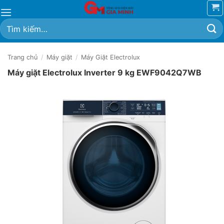
Bỏ
qua
Tìm
nội
kiếm:
dung
Trang chủ
/
Máy giặt
/
Máy Giặt Electrolux
Máy giặt Electrolux Inverter 9 kg EWF9042Q7WB