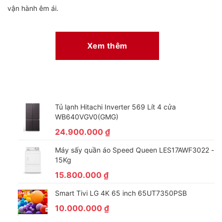
vận hành êm ái.
Xem thêm
Tủ lạnh Hitachi Inverter 569 Lít 4 cửa
WB640VGV0(GMG)
24.900.000
₫
*Hình ảnh chỉ mang tính chât minh họa
Máy sấy quần áo Speed Queen LES17AWF3022 -
15Kg
Vết bẩn nhanh chóng bị đánh bật nhờ công nghệ
15.800.000
₫
UltraMix
Smart Tivi LG 4K 65 inch 65UT7350PSB
Công này sẽ giúp máy giặt tăng thêm khả năng đánh tan chất
10.000.000
₫
giặt/xả trong nước trước khi được đưa vào lồng giặt, mang đến
hiệu quả giặt giũ tối ưu và bảo vệ màu vải tốt hơn cho quần áo