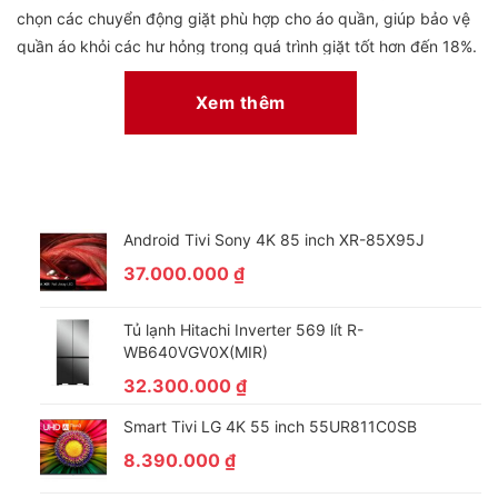
chọn các chuyển động giặt phù hợp cho áo quần, giúp bảo vệ
quần áo khỏi các hư hỏng trong quá trình giặt tốt hơn đến 18%.
Xem thêm
Android Tivi Sony 4K 85 inch XR-85X95J
37.000.000
₫
Tủ lạnh Hitachi Inverter 569 lít R-
Tối ưu bảo vệ quần áo, giảm thiểu hư tổn vải với công
WB640VGV0X(MIR)
nghệ giặt 6 Motion DD
32.300.000
₫
Công nghệ này điều khiển tốc độ quay, hướng quay của lồng
Smart Tivi LG 4K 55 inch 55UR811C0SB
giặt giúp quần áo được làm sạch qua nhiều bước giặt: Đập,
8.390.000
₫
nén, nhào trộn, quay, đảo, chà xát. Qua đó giảm thiểu sự hư
tổn của sợi vải, xoắn rối quần áo sau mỗi lần giặt, tăng hiệu quả