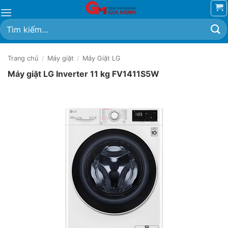
Bỏ
qua
Tìm
nội
kiếm:
dung
Trang chủ
/
Máy giặt
/
Máy Giặt LG
Máy giặt LG Inverter 11 kg FV1411S5W