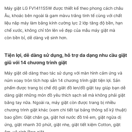
Máy giặt LG FV1411S5W được thiết kế theo phong cách châu
Âu, khoác bên ngoài là gam màvu trắng tinh tế cùng với chất
liệu nắp máy làm bằng kính cường lực 2 lớp tăng độ bền, hạn
chế xước, không chỉ tôn lên vẻ đẹp của mẫu máy giặt mà
còn bền bỉ, dễ dàng vệ sinh hơn.
Tiện lợi, dễ dàng sử dụng, hỗ trợ da dạng nhu cầu giặt
giũ với 14 chương trình giặt
Máy giặt dễ dàng thao tác sử dụng với màn hình cảm ứng và
núm xoay tròn tích hơp sẵn 14 chương trình giặt tiện lợi. Sản
phẩm được trang bị chế độ giăt đồ len/đồ giặt tay giúp bạn dễ
dàng giặt những món đồ yêu thích sạch sẽ mà không phải giặt
bằng tay nữa. Ngoài ra, máy giặt còn được trang bị nhiều
chương trình giặt khác (xem chi tiết tại bảng thông số kỹ thuật)
bao gồm: Giặt chăn ga, giặt hơi nước đồ trẻ em, giặt ngừa dị
ứng, giặt nhanh 30 phút, giặt nhẹ, giặt tiết kiệm Cotton, giặt
êm, vệ sinh lồng giặt.