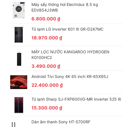
Máy sấy thông hơi Electrolux 8.5 kg
trong việc bảo vệ quần áo của bạn trong quá trình giặt.
EDV854J3WB
6.800.000
₫
Tủ lạnh LG Inverter 601 lít GR-D247MC
18.970.000
₫
MÁY LỌC NƯỚC KANGAROO HYDROGEN
KG100HC2
3.490.000
₫
Android Tivi Sony 4K 65 inch XR-65X95J
22.400.000
₫
Tủ lạnh Sharp SJ-FXP600VG-MR Inverter 525 lít
15.300.000
₫
Dàn âm thanh Sony HT-S700RF