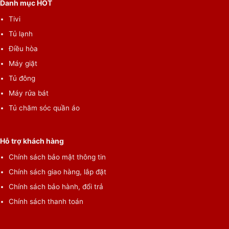
Danh mục HOT
Tivi
Tủ lạnh
Điều hòa
Máy giặt
Tủ đông
Máy rửa bát
Tủ chăm sóc quần áo
Hỗ trợ khách hàng
Chính sách bảo mật thông tin
Công nghệ hơi nước Steam trên máy giặt LG được Cố vấn Khoa
Chính sách giao hàng, lắp đặt
học về Dị ứng Vương quốc Anh công nhận có thể loại bỏ 99,9%
Chính sách bảo hành, đổi trả
vi khuẩn gây bệnh.
Nói tóm lại, máy giặt LG FV1411S5W phù hợp với gia đình từ 7
Chính sách thanh toán
đến 8 thành viên, sở hữu nhiều công nghệ hiện đại như: giặt hơi
nước diệt khuẩn, giặt nhanh,… tiết kiệm thời gian cho người sử