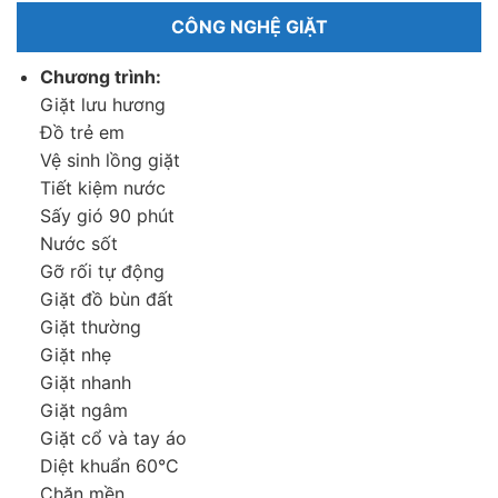
CÔNG NGHỆ GIẶT
Chương trình:
Giặt lưu hương
Đồ trẻ em
Vệ sinh lồng giặt
Tiết kiệm nước
Sấy gió 90 phút
Nước sốt
Công nghệ TD Inverter tiết kiệm điện đến và khả
Gỡ rối tự động
năng vận hành êm ái
Giặt đồ bùn đất
Giặt thường
Bên cạnh đó, công nghệ TD Inverter cho phép máy giặt hoạt
Giặt nhẹ
động hiệu quả và mạnh mẽ. Công nghệ này giúp tiết kiệm điện
Giặt nhanh
so với các dòng máy giặt thông thường nhưng vẫn đảm bảo
Giặt ngâm
khả năng vận hành êm ái, giảm thiểu tối đa tiếng ồn, sự rung
Giặt cổ và tay áo
lắc.
Diệt khuẩn 60°C
Chăn mền