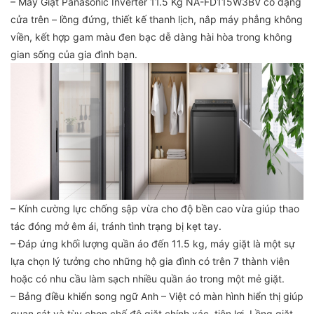
– Máy Giặt Panasonic Inverter 11.5 Kg NA-FD115W3BV có dạng
cửa trên – lồng đứng, thiết kế thanh lịch, nắp máy phẳng không
viền, kết hợp gam màu đen bạc dễ dàng hài hòa trong không
gian sống của gia đình bạn.
– Kính cường lực chống sập vừa cho độ bền cao vừa giúp thao
tác đóng mở êm ái, tránh tình trạng bị kẹt tay.
– Đáp ứng khối lượng quần áo đến 11.5 kg, máy giặt là một sự
lựa chọn lý tưởng cho những hộ gia đình có trên 7 thành viên
hoặc có nhu cầu làm sạch nhiều quần áo trong một mẻ giặt.
– Bảng điều khiển song ngữ Anh – Việt có màn hình hiển thị giúp
quan sát và tùy chọn chế độ giặt chính xác, tiện lợi. Lồng giặt