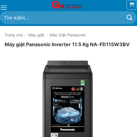
Bỏ
qua
Tìm
nội
kiếm:
dung
Trang chủ
/
Máy giặt
/
Máy Giặt Panasonic
Máy giặt Panasonic Inverter 11.5 Kg NA-FD115W3BV