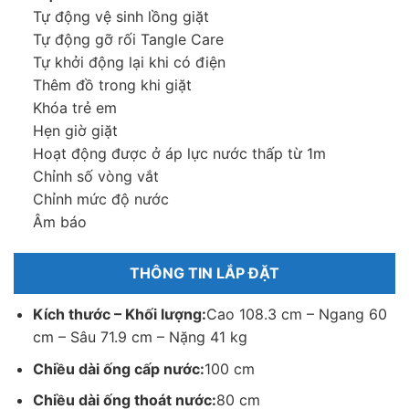
Tự động vệ sinh lồng giặt
–
Khóa trẻ em
: Tránh sự nghịch phá của trẻ nhỏ làm thay đổi
Tự động gỡ rối Tangle Care
chương trình hay gây nguy hiểm cho bản thân.
Tự khởi động lại khi có điện
–
Giặt lưu hương Odour/Aroma+
: Nhờ chế độ giặt
Thêm đồ trong khi giặt
Odour/Aroma+ với quá trình ngâm và quay đảo đặc biệt, hiệu
Khóa trẻ em
quả lưu giữ mùi hương tăng vượt trội và mùi hôi khó chịu được
Hẹn giờ giặt
loại bỏ.
Hoạt động được ở áp lực nước thấp từ 1m
Chỉnh số vòng vắt
Chỉnh mức độ nước
Âm báo
THÔNG TIN LẮP ĐẶT
Kích thước – Khối lượng:
Cao 108.3 cm – Ngang 60
cm – Sâu 71.9 cm – Nặng 41 kg
Chiều dài ống cấp nước:
100 cm
Chiều dài ống thoát nước:
80 cm