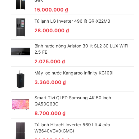
GBK
15.000.000
₫
Tủ lạnh LG Inverter 496 lít GR-X22MB
28.000.000
₫
Bình nước nóng Ariston 30 lít SL2 30 LUX WIFI
2.5 FE
2.075.000
₫
Máy lọc nước Kangaroo Infinity KG109I
3.360.000
₫
Smart Tivi QLED Samsung 4K 50 inch
QA50Q63C
8.700.000
₫
Tủ lạnh Hitachi Inverter 569 Lít 4 cửa
WB640VGV0(GMG)