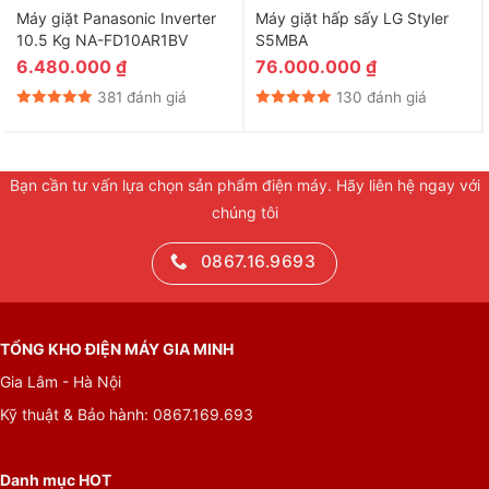
Máy giặt Panasonic Inverter
Máy giặt hấp sấy LG Styler
10.5 Kg NA-FD10AR1BV
S5MBA
6.480.000
₫
76.000.000
₫
381 đánh giá
130 đánh giá
Bạn cần tư vấn lựa chọn sản phẩm điện máy. Hãy liên hệ ngay với
chúng tôi
0867.16.9693
TỔNG KHO ĐIỆN MÁY GIA MINH
Gia Lâm - Hà Nội
Kỹ thuật & Bảo hành: 0867.169.693
Danh mục HOT