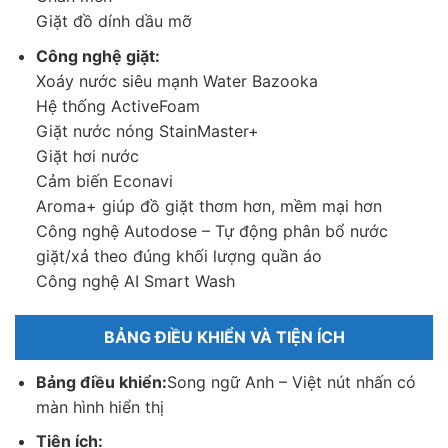
Giặt đồ dính dầu mỡ
Công nghệ giặt:
Xoáy nước siêu mạnh Water Bazooka
Hệ thống ActiveFoam
Giặt nước nóng StainMaster+
Giặt hơi nước
Cảm biến Econavi
Aroma+ giúp đồ giặt thơm hơn, mềm mại hơn
Tiện ích
Công nghệ Autodose – Tự động phân bổ nước
–
Tự động vệ sinh lồng giặt
: Máy sẽ tự động cuốn trôi mọi cặn
giặt/xả theo đúng khối lượng quần áo
bẩn còn bám lại trên bề mặt lồng giặt mà không cần người
Công nghệ AI Smart Wash
dùng phải hỗ trợ.
–
Sấy gió 90 phút
: Máy giặt còn được tích hợp thêm tính năng
BẢNG ĐIỀU KHIỂN VÀ TIỆN ÍCH
sấy gió 90 phút, quần áo không chỉ được giặt sạch mà còn
được sấy khô giúp tiết kiệm thời gian phơi.
Bảng điều khiển:
Song ngữ Anh – Việt nút nhấn có
–
Gỡ rối tự động
: Với chệ độ gỡ rối tự động, máy giặt sẽ giúp
màn hình hiển thị
quần áo hạn chế tối đa tình trạng xoắn rối, tiết kiệm thêm nhiều
Tiện ích:
thời gian và công sức là ủi sau khi giặt.