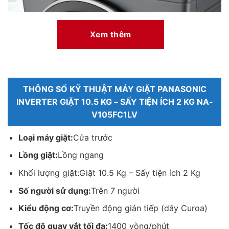
Xem thêm
*Hình ảnh chỉ mang tính chất minh họa
Khối lượng giặt và chương trình giặt
– Khối lượng giặt 10.5 kg và sấy tiện ích 2 kg đáp ứng nhu cầu
giặt giũ cho gia đình có trên 7 người hoặc những gia đình có ít
THÔNG SỐ KỸ THUẬT MÁY GIẶT PANASONIC
người nhưng có nhu cầu giặt giũ cao vẫn có thể sử dụng sản
INVERTER GIẶT 10.5 KG – SẤY TIỆN ÍCH 2 KG NA-
phẩm.
V105FC1LV
Loại máy giặt:
Cửa trước
Lồng giặt:
Lồng ngang
Khối lượng giặt:
Giặt 10.5 Kg – Sấy tiện ích 2 Kg
Số người sử dụng:
Trên 7 người
Kiểu động cơ:
Truyền động gián tiếp (dây Curoa)
Tốc độ quay vắt tối đa:
1400 vòng/phút