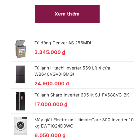
Xem thêm
Tủ đông Denver AS 286MDI
*Hình ảnh chỉ mang tính chất minh họa
2.345.000
₫
– Hệ thống Active Foam:
có khả năng hòa tan bột giặt thành
hàng triệu bọt khí li ti, thẩm thấu cực nhanh trên quần áo
,
Tủ lạnh Hitachi Inverter 569 Lít 4 cửa
giúp đánh bật hoàn toàn các vết bẩn cứng đầu, đảm bảo quần
WB640VGV0(GMG)
áo sẽ luôn được giặt sạch sẽ, tươm tất và an toàn cho làn da
24.900.000
₫
nhạy cảm của người dùng.
Tủ lạnh Sharp Inverter 605 lít SJ-FX688VG-BK
17.000.000
₫
Máy giặt Electrolux UltimateCare 300 Inverter 10
kg EWF1024D3WC
6.050.000
₫