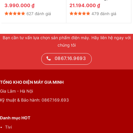
3.990.000
₫
21.194.000
₫
627 đánh giá
479 đánh giá
Bạn cần tư vấn lựa chọn sản phẩm điện máy. Hãy liên hệ ngay với
chúng tôi
0867.16.9693
*Hình ảnh chỉ mang tính chất minh họa
Nhìn chung, máy giặt Panasonic Inverter 10.5 Kg NA-
V105FC1LV phù hợp cho gia đình đông người với khối lượng
TỔNG KHO ĐIỆN MÁY GIA MINH
giặt 10.5 kg – sấy tiện ích 2 kg, công nghệ giặt nước nóng
Gia Lâm - Hà Nội
StainMaster+ ngăn ngừa dị ứng cùng công nghệ 3Di Inverter
tăng hiệu quả làm sạch và tiết kiệm điện năng. Đây chính là sự
Kỹ thuật & Bảo hành: 0867.169.693
lựa chọn hiệu quả cho người dùng trong những ngày mưa ẩm
ướt.
Danh mục HOT
Tivi