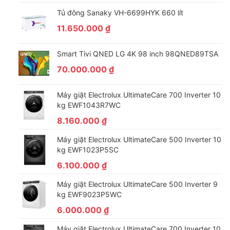
Tủ đông Sanaky VH-6699HYK 660 lít
11.650.000
₫
*Hình ảnh chỉ mang tính chất minh họa
Smart Tivi QNED LG 4K 98 inch 98QNED89TSA
Động cơ – Công nghệ tiết kiệm điện
70.000.000
₫
– Kiểu động cơ: truyền động gián tiếp qua dây curoa.
Máy giặt Electrolux UltimateCare 700 Inverter 10
– Công nghệ 3Di Inverter kết hợp cảm biến Econavi sẽ được
tự
kg EWF1043R7WC
động cân chỉnh mức nước cần thiết
tương ứng với khối lượng
8.160.000
₫
quần áo được cho vào lòng giặt, đảm bảo quá trình giặt diễn ra
hiệu quả và nhanh nhất giúp
tiết kiệm điện, nước và thời gian.
Máy giặt Electrolux UltimateCare 500 Inverter 10
– Nhãn năng lượng sản phẩm đạt
chuẩn 5 sao
, hiệu suất sử
kg EWF1023P5SC
dụng điện
12.8 Wh/kg.
6.100.000
₫
Máy giặt Electrolux UltimateCare 500 Inverter 9
kg EWF9023P5WC
6.000.000
₫
Máy giặt Electrolux UltimateCare 700 Inverter 10