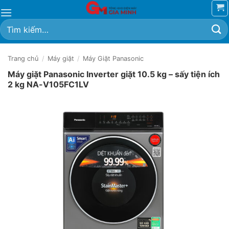
Bỏ
qua
Tìm
nội
kiếm:
dung
Trang chủ
/
Máy giặt
/
Máy Giặt Panasonic
Máy giặt Panasonic Inverter giặt 10.5 kg – sấy tiện ích
2 kg NA-V105FC1LV