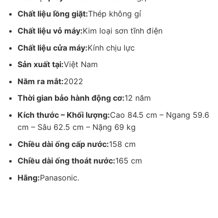
Chất liệu lồng giặt:
Thép không gỉ
*Hình ảnh chỉ mang tính chất minh họa
– Máy giặt này được
tích hợp sẵn 16 chương trình giặt
như:
Chất liệu vỏ máy:
Kim loại sơn tĩnh điện
giặt nhanh 38 phút, giặt đồ trẻ em, giặt chăn ga, giặt nhanh 15
Chất liệu cửa máy:
Kính chịu lực
phút, giặt nhẹ, giặt ngừa dị ứng,…
(xem thêm tại bảng thông
số kỹ thuật).
Tích hợp các chương trình sấy quần áo tiện lợi sử
Sản xuất tại:
Việt Nam
dụng vào những ngày mưa, không có nhiều thời gian phơi khô
Năm ra mắt:
2022
quần áo.
Thời gian bảo hành động cơ:
12 năm
Công nghệ giặt đặc biệt
Kích thước – Khối lượng:
Cao 84.5 cm – Ngang 59.6
– Công nghệ giặt nước nóng StainMaster+: ngoài những vết
cm – Sâu 62.5 cm – Nặng 69 kg
bẩn như: mồ hôi, bùn đất, nước sốt, công nghệ này còn có thể
Chiều dài ống cấp nước:
158 cm
loại bỏ vết bẩn trên cổ cũng như tay áo, vết dầu mỡ, khi duy
trì
nhiệt độ nước nóng từ 40°C đến 90°C tiêu diệt 99.99% vi
Chiều dài ống thoát nước:
165 cm
khuẩn, bảo vệ an toàn làn da nhạy cảm cho cả gia đình.
Hãng:
Panasonic.