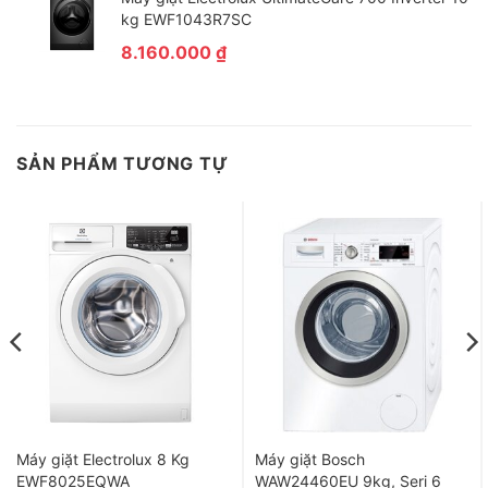
kg EWF1043R7SC
8.160.000
₫
*Hình ảnh chỉ mang tính chất minh họa
SẢN PHẨM TƯƠNG TỰ
Tiện ích
– Khóa trẻ em: Phù hợp cho gia đình có trẻ nhỏ, khi người dùng
ấn vào chức năng khóa trẻ em máy sẽ tự động khóa bảng điều
khiển và cửa máy giúp bảo vệ trẻ em khỏi nghịch phá bàn phím
hay rơi vào trong lồng giặt. Kích hoạt tính năng này bằng cách
nhấn và giữ đồng thời 2 nút
“Xả tăng cường” và “Vệ sinh lồng
giặt” trong thời gian 5 giây
cho đến khi đèn báo
“Khóa trẻ em”
sáng đèn
. Để hủy, bạn làm tương tự.
– Loại bỏ cặn bột giặt, ngăn ngừa mảng bám và mùi hôi trong
lồng giặt với tính năng tự động vệ sinh lồng giặt.
Máy giặt Electrolux 8 Kg
Máy giặt Bosch
EWF8025EQWA
WAW24460EU 9kg, Seri 6