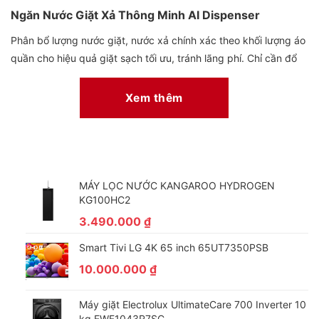
Ngăn Nước Giặt Xả Thông Minh AI Dispenser
Phân bổ lượng nước giặt, nước xả chính xác theo khối lượng áo
quần cho hiệu quả giặt sạch tối ưu, tránh lãng phí. Chỉ cần đổ
đầy 1 lần, dùng trong 1 tháng*, không phải tự đong nước giặt
xả mỗi lần giặt.
Xem thêm
MÁY LỌC NƯỚC KANGAROO HYDROGEN
KG100HC2
3.490.000
₫
Smart Tivi LG 4K 65 inch 65UT7350PSB
10.000.000
₫
Giặt Sạch Sâu, Bảo Vệ Áo Quần Tốt Hơn 45%
Máy giặt Electrolux UltimateCare 700 Inverter 10
Bong Bóng Siêu Mịn Eco Bubble™
kg EWF1043R7SC