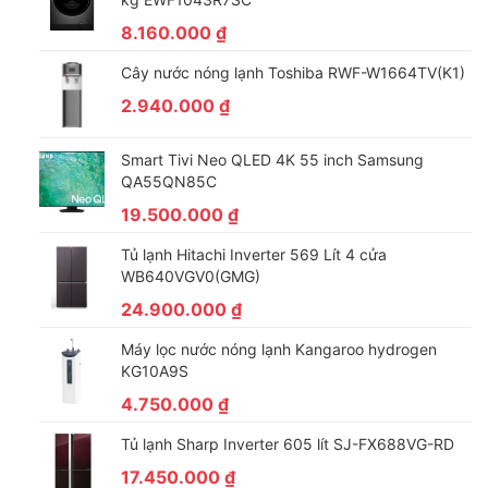
Cỗ máy EcoBubble kích hoạt nước giặt/bột giặt tạo thành bong
8.160.000
₫
bóng siêu mịn thẩm thấu vào sợi vải nhanh gấp 40 lần so với
Cây nước nóng lạnh Toshiba RWF-W1664TV(K1)
máy giặt thông thường, giúp đánh bật vết bẩn tốt hơn 24%*,
loại bỏ cặn bám, vết loang chất giặt tẩy và bảo vệ áo quần bền
2.940.000
₫
màu, chất liệu tốt hơn 45%**.
Smart Tivi Neo QLED 4K 55 inch Samsung
QA55QN85C
19.500.000
₫
Tủ lạnh Hitachi Inverter 569 Lít 4 cửa
WB640VGV0(GMG)
24.900.000
₫
Máy lọc nước nóng lạnh Kangaroo hydrogen
KG10A9S
4.750.000
₫
Giặt Sạch, Nhanh Chỉ 59 Phút
Tủ lạnh Sharp Inverter 605 lít SJ-FX688VG-RD
Chế Độ Giặt Super Speed
17.450.000
₫