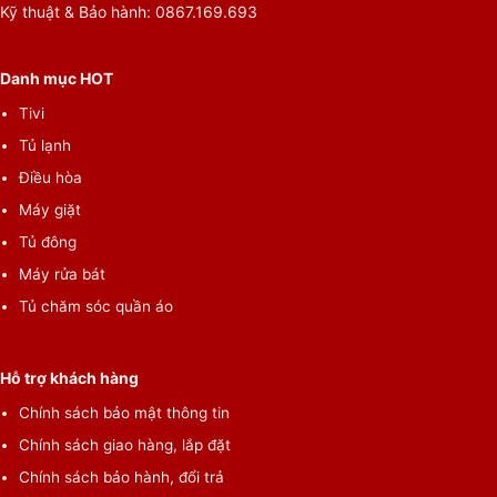
tối ưu hiệu quả vận hành của động cơ.
Kỹ thuật & Bảo hành: 0867.169.693
Danh mục HOT
Tivi
Tủ lạnh
Điều hòa
Máy giặt
Tủ đông
Máy rửa bát
Vận Hành Êm Ái, Bền Bỉ 23 Năm
Tủ chăm sóc quần áo
Động Cơ Digital Inverter
Động cơ Digital Inverter trang bị nam châm vĩnh cửu, giảm
Hỗ trợ khách hàng
thiểu ma sát khi vận hành, giúp tiết kiện điện năng, vận hành
Chính sách bảo mật thông tin
êm ái và độ bền vượt trội đến 23 năm*. Động cơ được bảo hành
Chính sách giao hàng, lắp đặt
11 năm.
Chính sách bảo hành, đổi trả