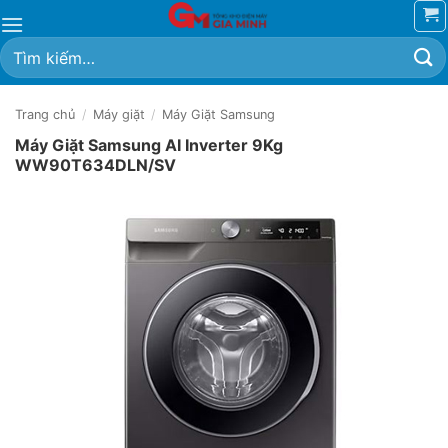
Bỏ
qua
Tìm
nội
kiếm:
dung
Trang chủ
/
Máy giặt
/
Máy Giặt Samsung
Máy Giặt Samsung AI Inverter 9Kg
WW90T634DLN/SV