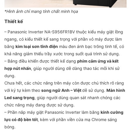
*Hình ảnh chỉ mang tính chất minh họa
Thiết kế
– Panasonic Inverter NA-S956FR1BV thuộc kiểu máy giặt lồng
ngang, có kiểu thiết kế sang trọng với phần vỏ máy được làm
bằng
kim loại sơn tĩnh điện
màu đen ánh bạc trông tinh tế, có
khả năng giảm thiểu trầy xước trong suốt quá trình sử dụng.
– Bảng điều khiển được thiết kế dạng
phím cảm ứng và kết
hợp nút nhấn
, giúp người dùng dễ dàng thao tác mỗi khi sử
dụng.
Chưa hết, các chức năng trên máy còn được chú thích rõ ràng
với ký tự kèm theo
song ngữ Anh – Việt
dễ sử dụng.
Màn hình
Led sang trọng
, giúp người dùng quan sát nhanh chóng các
chức năng máy đang được sử dụng.
– Phần nắp máy giặt Panasonic Inverter làm bằng
kính cường
lực có độ bền tốt
, kèm với phần viền cửa mạ Chrome sáng
bóng.