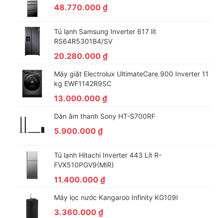
48.770.000
₫
khả năng
giặt với khối lượng 9.5 kg và sấy với khối lượng 6
kg
, thuận tiện cho việc giặt giũ dù bạn sống ở khu vực có điều
Tủ lạnh Samsung Inverter 617 lít
kiện thời tiết ra sao.
RS64R5301B4/SV
– Trang bị đến
16 chương trình giặt
, giúp người dùng có thể
20.280.000
₫
lựa chọn đa dạng phù hợp với đặc điểm đồ giặt như mỏng cho
đến dày nặng, giặt thông thường cho đến giặt nhanh.
Máy giặt Electrolux UltimateCare 900 Inverter 11
Hơn nữa, chế độ
sấy nâng niu
còn
giảm thiểu tình trạng hỏng
kg EWF1142R9SC
và co rút sợi vải
khi đồ giặt được sấy ở nhiệt độ tối ưu 65°C.
13.000.000
₫
Dàn âm thanh Sony HT-S700RF
5.900.000
₫
Tủ lạnh Hitachi Inverter 443 Lít R-
FVX510PGV9(MIR)
11.400.000
₫
Máy lọc nước Kangaroo Infinity KG109I
3.360.000
₫