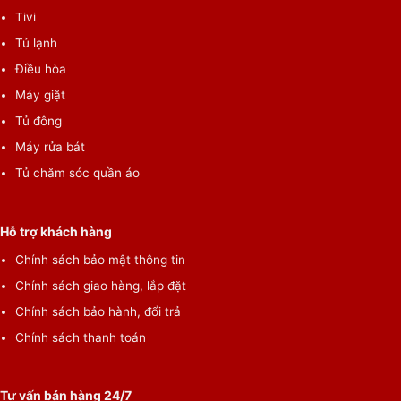
Tivi
Tủ lạnh
Điều hòa
Máy giặt
Tủ đông
Máy rửa bát
Tủ chăm sóc quần áo
*Hình ảnh chỉ mang tính chất minh họa
Tiện ích
Hỗ trợ khách hàng
–
Tự vệ sinh lồng giặt
: Giảm bớt tình trạng hình thành mảng
Chính sách bảo mật thông tin
bám và xuất hiện mùi hôi sau khoảng thời gian máy hoạt động,
Chính sách giao hàng, lắp đặt
đồng thời tiết kiệm thời gian vệ sinh và chi phí cho người sử
Chính sách bảo hành, đổi trả
dụng.
Chính sách thanh toán
–
Điều khiển từ xa ứng dụng công nghệ IoT
: Hỗ trợ người dùng
điều khiển các chức năng của máy giặt từ xa qua Smartphone,
thậm chí có thể kết nối với mạng lưới thiết bị thông minh trong
Tư vấn bán hàng 24/7