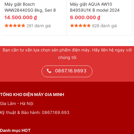
Máy giặt Bosch
Máy giặt AQUA AW10
WAW28440SG 8kg, Seri 8
B4959U1K B model 2024
14.500.000
₫
6.000.000
₫
261 đánh giá
626 đánh giá
Bạn cần tư vấn lựa chọn sản phẩm điện máy. Hãy liên hệ ngay với
chúng tôi
*Hình ảnh chỉ mang tính chất minh họa
0867.16.9693
Động cơ – Công nghệ tiết kiệm điện
Nhờ sử dụng
động cơ 3Di Inverter
, máy giặt Panasonic NA-
TỔNG KHO ĐIỆN MÁY GIA MINH
S956FR1BV có khả năng điều chỉnh lồng giặt linh hoạt bởi vòng
Gia Lâm - Hà Nội
quay máy nén khi hoạt động, nhờ đó vừa
đảm bảo hiệu quả
Kỹ thuật & Bảo hành: 0867.169.693
giặt sạch tối ưu
, vừa mang lại hiệu quả
tiết kiệm điện và
nước
cho người sử dụng.
Danh mục HOT