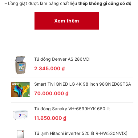
– Lồng giặt được làm bằng chất liệu
thép không gỉ cũng có độ
sáng bóng cao, độ bền tốt
và nhất là giảm thiểu tình trạng bám
cặn từ bụi vải và chất giặt tẩy sau mỗi lần giặt, nhờ đó nâng
Xem thêm
cao hiệu quả giặt sạch quần áo.
Tủ đông Denver AS 286MDI
2.345.000
₫
Smart Tivi QNED LG 4K 98 inch 98QNED89TSA
70.000.000
₫
*Hình ảnh chỉ mang tính chất minh họa
Tủ đông Sanaky VH-6699HYK 660 lít
Khối lượng giặt và chương trình giặt
11.650.000
₫
– Mẫu máy giặt sấy Panasonic này có thể đáp ứng nhu cầu sử
Tủ lạnh Hitachi inverter 520 lít R-HW530NV(X)
dụng cho những gia đình đông thành viên,
từ 5 – 7 người
nhờ