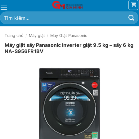
Bỏ
qua
Tìm
nội
kiếm:
dung
Trang chủ
/
Máy giặt
/
Máy Giặt Panasonic
Máy giặt sấy Panasonic Inverter giặt 9.5 kg – sấy 6 kg
NA-S956FR1BV