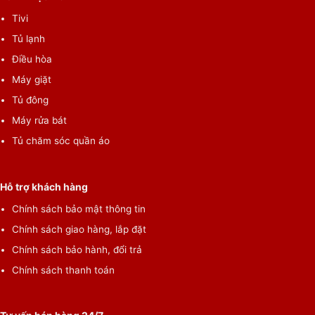
Tivi
Tủ lạnh
Điều hòa
Máy giặt
Tủ đông
*Hình ảnh chỉ mang tính chất minh họa sản phẩm
Máy rửa bát
– Công nghệ giặt AI Wash tự động tính toán như lượng nước
Tủ chăm sóc quần áo
giặt, nước xả, thời gian giặt sao cho phù hợp với chất liệu vải,
độ bẩn, khối lượng đồ trong lồng giặt, giúp tối ưu lượng nước
Hỗ trợ khách hàng
giặt xả và lượng nước.
Chính sách bảo mật thông tin
Chính sách giao hàng, lắp đặt
Chính sách bảo hành, đổi trả
Chính sách thanh toán