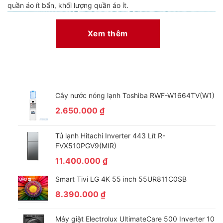
quần áo ít bẩn, khối lượng quần áo ít.
Xem thêm
Cây nước nóng lạnh Toshiba RWF-W1664TV(W1)
2.650.000
₫
*Hình ảnh chỉ mang tính chất minh họa sản phẩm
Tủ lạnh Hitachi Inverter 443 Lít R-
FVX510PGV9(MIR)
Công nghệ giặt đặc biệt
11.400.000
₫
– Công nghệ Ecobubble với sự kết hợp giữa bong bóng siêu
Smart Tivi LG 4K 55 inch 55UR811C0SB
mịn và xoáy nước siêu mạnh, giúp tăng hiệu quả thẩm thấu của
8.390.000
₫
xà phòng vào sợi vải gấp 40 lần so với máy giặt thông thường,
đánh bay vết bẩn, không còn mảng bám giúp quần áo sạch
Máy giặt Electrolux UltimateCare 500 Inverter 10
hơn, luôn trông như mới.