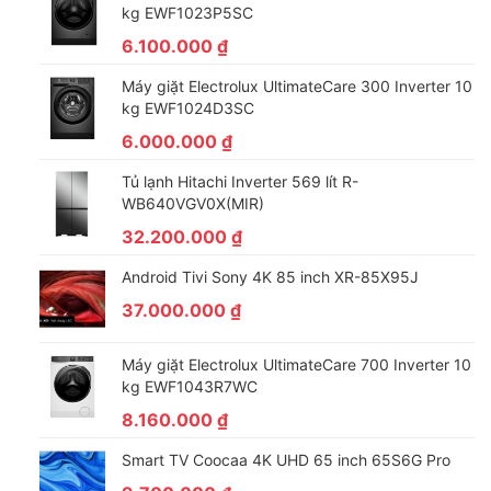
kg EWF1023P5SC
6.100.000
₫
Máy giặt Electrolux UltimateCare 300 Inverter 10
kg EWF1024D3SC
6.000.000
₫
Tủ lạnh Hitachi Inverter 569 lít R-
WB640VGV0X(MIR)
32.200.000
₫
Android Tivi Sony 4K 85 inch XR-85X95J
*Hình ảnh chỉ mang tính chất minh họa sản phẩm
– Công nghệ giặt hơi nước Hygiene Steam tạo ra hơi nước nóng
37.000.000
₫
giúp diệt 99.9% vi khuẩn và các tác nhân gây dị ứng đảm bảo
sức khỏe cho gia đình.
Máy giặt Electrolux UltimateCare 700 Inverter 10
kg EWF1043R7WC
Công nghệ giặt hơi nước Hygiene Steam trên máy giặt
Samsung đã được Intertek công nhận về khả năng diệt 99.9%
8.160.000
₫
vi khuẩn, ngừa dị ứng.
Smart TV Coocaa 4K UHD 65 inch 65S6G Pro