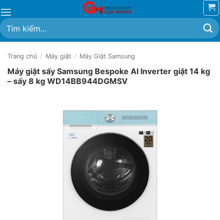
Bỏ
qua
Tìm
nội
kiếm:
dung
Trang chủ
/
Máy giặt
/
Máy Giặt Samsung
Máy giặt sấy Samsung Bespoke AI Inverter giặt 14 kg
– sấy 8 kg WD14BB944DGMSV