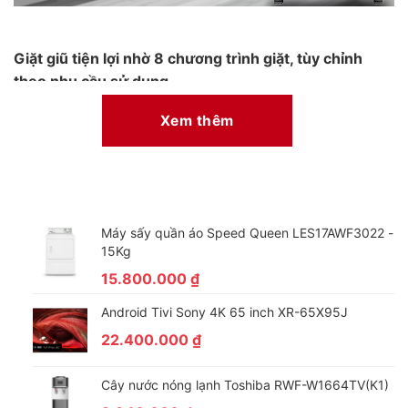
Giặt giũ tiện lợi nhờ 8 chương trình giặt, tùy chỉnh
theo nhu cầu sử dụng
Máy giặt Toshiba Inverter 9.0 kg AW-DK1000FV(KK) được
Xem thêm
trang bị bảng điều khiển song ngữ Anh – Việt có nút nhấn giúp
dễ dàng thao tác khi chọn chương trình giặt.
Ngoài ra, sản phẩm có 8 chương trình giặt như: Giặt nhanh, đồ
mỏng, đồ Jean, đồ dày, giặt thường, chăn mền, chương trình
đã nhớ, vệ sinh lồng giặt (xem chi tiết tại bảng thông số kỹ
Máy sấy quần áo Speed Queen LES17AWF3022 -
thuật). Chương trình giặt đồ mỏng giúp giặt nhẹ nhàng các loại
15Kg
quần áo dễ hư tổn, bảo vệ quần áo tránh tình trạng sờn rách
15.800.000
₫
trong quá trình giặt.
Android Tivi Sony 4K 65 inch XR-65X95J
22.400.000
₫
Cây nước nóng lạnh Toshiba RWF-W1664TV(K1)