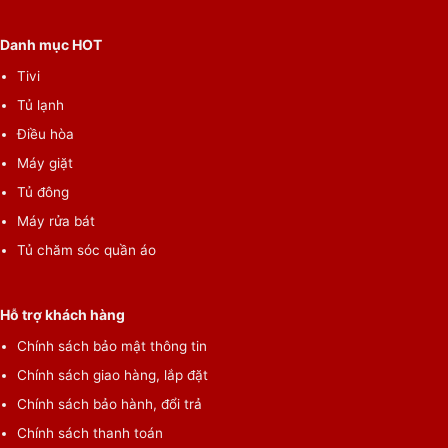
Danh mục HOT
Tivi
Tủ lạnh
Điều hòa
Máy giặt
Tủ đông
Máy rửa bát
Tủ chăm sóc quần áo
Quần áo nhanh khô hơn trong những ngày ẩm ướt
nhờ chế độ vắt cực khô
Hỗ trợ khách hàng
Không còn sợ những ngày trời mưa quần áo sẽ không kịp khô
Chính sách bảo mật thông tin
nữa, với chế độ của máy giặt có vắt cực khô, trên cơ chế
Chính sách giao hàng, lắp đặt
chuyển động tròn mạnh mẽ sẽ giúp đồ vừa giặt xong được vắt
Chính sách bảo hành, đổi trả
hết nước, phơi là sẽ khô nhanh bất chấp mọi thời tiết.
Chính sách thanh toán