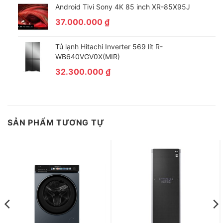
Android Tivi Sony 4K 85 inch XR-85X95J
37.000.000
₫
Tủ lạnh Hitachi Inverter 569 lít R-
WB640VGV0X(MIR)
32.300.000
₫
SẢN PHẨM TƯƠNG TỰ
Giặt quần áo sạch hơn, nhanh hơn, dễ dàng hơn với
công nghệ giặt Greatwaves kết hợp 3 luồng nước
Công nghệ giặt Greatwaves trên máy giặt Toshiba Inverter kết
hợp cùng hiệu ứng 3 luồng từ 3 hướng khác nhau tạo nên luồng
nước siêu sóng giúp đánh bật mọi vết bẩn cứng đầu. Từ đó còn
giảm được lượng nước và điện năng tiêu thụ, tiết kiệm chi phí
hơn.