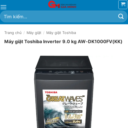
Bỏ
qua
Tìm
nội
kiếm:
dung
Trang chủ
/
Máy giặt
/
Máy giặt Toshiba
Máy giặt Toshiba Inverter 9.0 kg AW-DK1000FV(KK)