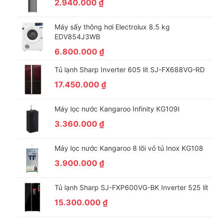
2.940.000
₫
Máy sấy thông hơi Electrolux 8.5 kg
EDV854J3WB
6.800.000
₫
Tủ lạnh Sharp Inverter 605 lít SJ-FX688VG-RD
17.450.000
₫
Máy giặt hoạt động êm và bền bỉ, tiết kiệm điện nhờ
công nghệ Inverter kết hợp động cơ truyền động trực
Máy lọc nước Kangaroo Infinity KG109I
tiếp
3.360.000
₫
Máy giặt Toshiba chạy êm và bền hơn nhờ vào được trang bị
động cơ truyền dẫn trực tiếp, với nhiều lợi ích như giảm rung lắc
Máy lọc nước Kangaroo 8 lõi vỏ tủ Inox KG108
hạn chế tiếng ồn, tốc độ vắt cao hơn, kiểm soát và xác định
3.900.000
₫
khối lượng quần áo chính xác hơn…
Ngoài ra, công nghệ Inverter giúp máy giặt hoạt động ổn định,
Tủ lạnh Sharp SJ-FXP600VG-BK Inverter 525 lít
tiết kiệm điện hơn so với máy giặt trang bị động cơ thông
15.300.000
₫
thường.