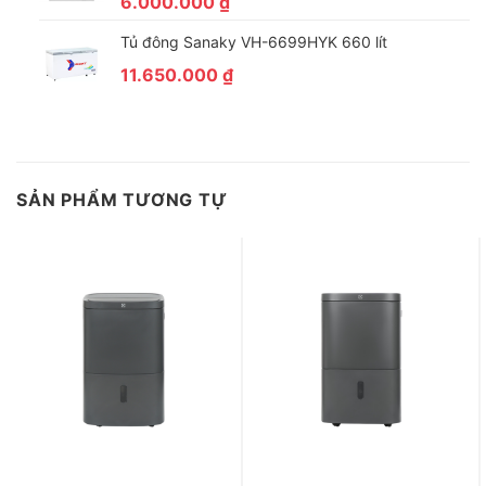
6.000.000
₫
– Bảng điều khiển có màn hình hiển thị rõ ràng giúp bạn dễ
Tủ đông Sanaky VH-6699HYK 660 lít
dàng vận hành và kiểm soát quá trình hoạt động.
11.650.000
₫
SẢN PHẨM TƯƠNG TỰ
Tiện ích
– Tính năng hẹn giờ cho phép bạn khởi động hoặc dừng thiết bị
(tối đa là 12 tiếng) theo ý muốn của bạn, chủ động thời gian sử