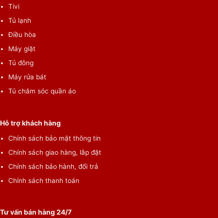
Tivi
Tủ lạnh
Điều hòa
Máy giặt
Tủ đông
Máy rửa bát
Tủ chăm sóc quần áo
Diện tích sử dụng:
Dưới 42m²
Hỗ trợ khách hàng
Công suất hoạt động:
Chính sách bảo mật thông tin
220W
Chính sách giao hàng, lắp đặt
Công suất hút ẩm:
Chính sách bảo hành, đổi trả
20 lít/ngày
Chính sách thanh toán
Công nghệ:
IonActive
Tư vấn bán hàng 24/7
Độ ồn: