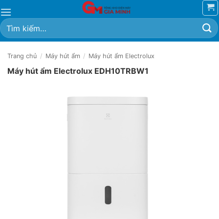
Bỏ
qua
Tìm
nội
kiếm:
dung
Trang chủ
/
Máy hút ẩm
/
Máy hút ẩm Electrolux
Máy hút ẩm Electrolux EDH10TRBW1