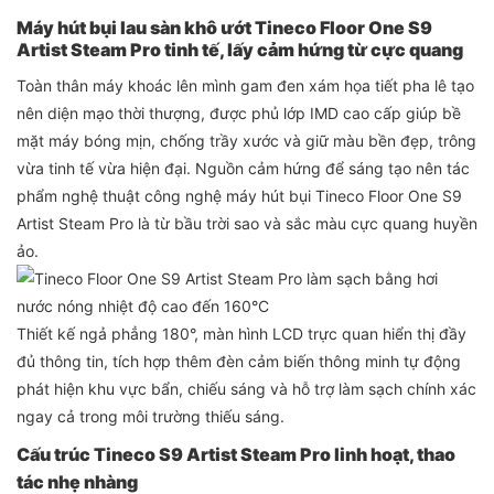
Máy hút bụi lau sàn khô ướt Tineco Floor One S9
Artist Steam Pro tinh tế, lấy cảm hứng từ cực quang
Toàn thân máy khoác lên mình gam đen xám họa tiết pha lê tạo
nên diện mạo thời thượng, được phủ lớp IMD cao cấp giúp bề
mặt máy bóng mịn, chống trầy xước và giữ màu bền đẹp, trông
vừa tinh tế vừa hiện đại. Nguồn cảm hứng để sáng tạo nên tác
phẩm nghệ thuật công nghệ máy hút bụi Tineco Floor One S9
Artist Steam Pro là từ bầu trời sao và sắc màu cực quang huyền
ảo.
Thiết kế ngả phẳng 180°, màn hình LCD trực quan hiển thị đầy
đủ thông tin, tích hợp thêm đèn cảm biến thông minh tự động
phát hiện khu vực bẩn, chiếu sáng và hỗ trợ làm sạch chính xác
ngay cả trong môi trường thiếu sáng.
Cấu trúc Tineco S9 Artist Steam Pro linh hoạt, thao
tác nhẹ nhàng