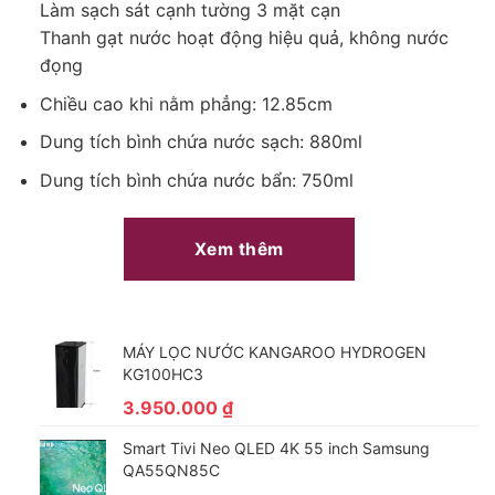
Làm sạch sát cạnh tường 3 mặt cạn
Làm sạch sát viền cạnh, cuốn trôi mọi bụi bẩn ở góc
Thanh gạt nước hoạt động hiệu quả, không nước
khuất
đọng
Sở hữu thiết kế làm sạch 3 mặt cạnh tiên tiến,
máy hút
Chiều cao khi nằm phẳng: 12.85cm
bụi
Floor One S9 Artist Steam Pro tiếp cận sâu hơn, làm sạch
triệt để đến từng cạnh viền, dễ dàng quét sạch mọi loại rác và
Dung tích bình chứa nước sạch: 880ml
bụi bẩn bám sát tường và ở các góc khuất.
Dung tích bình chứa nước bẩn: 750ml
Hệ thống chống rối DualBlock thông minh làm sạch
tóc, lông thú cưng hiệu quả
Xem thêm
Sở hữu thiết kế chuyên biệt chống rối DualBlock tiên tiến, máy
hút bụi lau sàn Tineco Floor One S9 Artist Steam Pro mang đến
giải pháp xử lý tóc rụng và lông thú cưng hiệu quả.
MÁY LỌC NƯỚC KANGAROO HYDROGEN
KG100HC3
3.950.000
₫
Smart Tivi Neo QLED 4K 55 inch Samsung
QA55QN85C