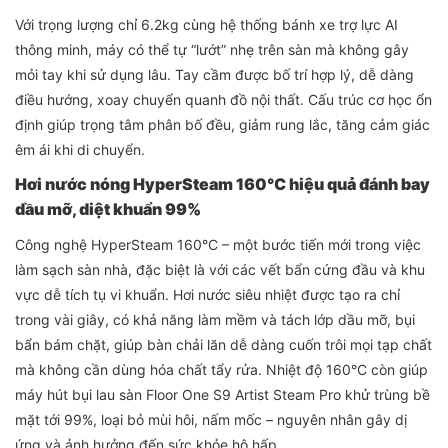
Với trọng lượng chỉ 6.2kg cùng hệ thống bánh xe trợ lực AI
thông minh, máy có thể tự “lướt” nhẹ trên sàn mà không gây
mỏi tay khi sử dụng lâu. Tay cầm được bố trí hợp lý, dễ dàng
điều hướng, xoay chuyển quanh đồ nội thất. Cấu trúc cơ học ổn
định giúp trọng tâm phân bố đều, giảm rung lắc, tăng cảm giác
êm ái khi di chuyển.
Hơi nước nóng HyperSteam 160°C hiệu quả đánh bay
dầu mỡ, diệt khuẩn 99%
Công nghệ HyperSteam 160°C – một bước tiến mới trong việc
làm sạch sàn nhà, đặc biệt là với các vết bẩn cứng đầu và khu
vực dễ tích tụ vi khuẩn. Hơi nước siêu nhiệt được tạo ra chỉ
trong vài giây, có khả năng làm mềm và tách lớp dầu mỡ, bụi
bẩn bám chặt, giúp bàn chải lăn dễ dàng cuốn trôi mọi tạp chất
mà không cần dùng hóa chất tẩy rửa. Nhiệt độ 160°C còn giúp
máy hút bụi lau sàn Floor One S9 Artist Steam Pro khử trùng bề
mặt tới 99%, loại bỏ mùi hôi, nấm mốc – nguyên nhân gây dị
ứng và ảnh hưởng đến sức khỏe hô hấp.