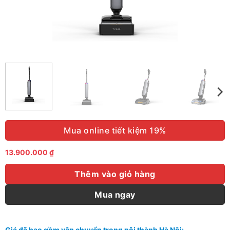
Mua online tiết kiệm 19%
13.900.000
₫
Thêm vào giỏ hàng
Mua ngay
Giá đã bao gồm vận chuyển trong nội thành Hà Nội: