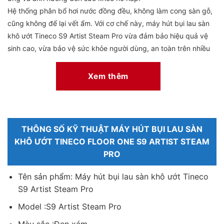
Hệ thống phân bổ hơi nước đồng đều, không làm cong sàn gỗ,
cũng không để lại vết ẩm. Với cơ chế này, máy hút bụi lau sàn
khô ướt Tineco S9 Artist Steam Pro vừa đảm bảo hiệu quả vệ
sinh cao, vừa bảo vệ sức khỏe người dùng, an toàn trên nhiều
bề mặt sàn khác nhau: gạch men, sàn gỗ công nghiệp, đá cẩm
thạch và sàn gỗ tự nhiên.
Xem thêm
THÔNG SỐ KỸ THUẬT MÁY HÚT BỤI LAU SÀN
KHÔ ƯỚT TINECO FLOOR ONE S9 ARTIST STEAM
PRO
Tên sản phẩm: Máy hút bụi lau sàn khô ướt Tineco
S9 Artist Steam Pro
Model :S9 Artist Steam Pro
Màu sắc :Đen xám