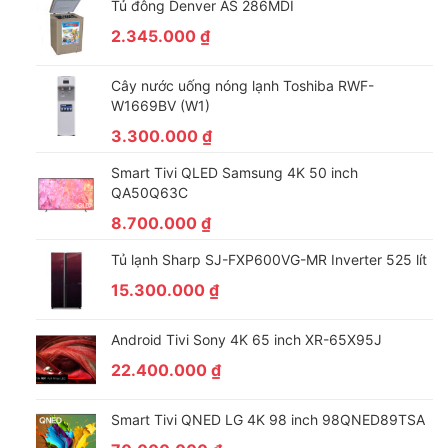
Tủ đông Denver AS 286MDI
2.345.000
₫
Cây nước uống nóng lạnh Toshiba RWF-
W1669BV (W1)
3.300.000
₫
Smart Tivi QLED Samsung 4K 50 inch
QA50Q63C
8.700.000
₫
Tủ lạnh Sharp SJ-FXP600VG-MR Inverter 525 lít
15.300.000
₫
Android Tivi Sony 4K 65 inch XR-65X95J
22.400.000
₫
Smart Tivi QNED LG 4K 98 inch 98QNED89TSA