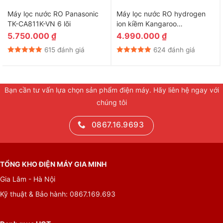
Máy lọc nước RO Panasonic
Máy lọc nước RO hydrogen
TK-CA811K-VN 6 lõi
ion kiềm Kangaroo
KG100MED 5 lõi
5.750.000
₫
4.990.000
₫
615 đánh giá
624 đánh giá
Bạn cần tư vấn lựa chọn sản phẩm điện máy. Hãy liên hệ ngay với
chúng tôi
0867.16.9693
TỔNG KHO ĐIỆN MÁY GIA MINH
Gia Lâm - Hà Nội
Kỹ thuật & Bảo hành: 0867.169.693