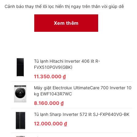
Cảnh báo thay thế lõi lọc hiển thị ngay trên thân vòi giúp dễ
dàng theo dõi tình trạng lõi lọc và đảm bảo nguồn nước luôn
tinh khiết.
Xem thêm
Tủ lạnh Hitachi Inverter 406 lít R-
FVX510PGV9(GBK)
11.350.000
₫
Máy giặt Electrolux UltimateCare 700 Inverter 10
kg EWF1043R7WC
8.160.000
₫
Tủ lạnh Sharp Inverter 572 lít SJ-FXP640VG-BK
Với công suất lọc nước tới 1.1 L/phút và hệ thống 7 lõi
12.000.000
₫
lọc, máy lọc nước cung cấp đủ nguồn nước sạch sẽ để
nấu nướng, ăn uống hàng ngày trong gia đình bạn.