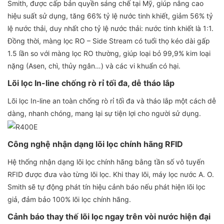
Smith, được cấp bản quyền sáng chế tại Mỹ, giúp nâng cao
hiệu suất sử dụng, tăng 66% tỷ lệ nước tinh khiết, giảm 56% tỷ
lệ nước thải, duy nhất cho tỷ lệ nước thải: nước tinh khiết là 1:1.
Đồng thời, màng lọc RO – Side Stream có tuổi thọ kéo dài gấp
1.5 lần so với màng lọc RO thường, giúp loại bỏ 99,9% kim loại
nặng (Asen, chì, thủy ngân…) và các vi khuẩn có hại.
Lõi lọc In-line chống rò rỉ tối đa, dễ tháo lắp
Lõi lọc In-line an toàn chống rò rỉ tối đa và tháo lắp một cách dễ
dàng, nhanh chóng, mang lại sự tiện lợi cho người sử dụng.
Công nghệ nhận dạng lõi lọc chính hãng RFID
Hệ thống nhận dạng lõi lọc chính hãng bằng tần số vô tuyến
RFID được đưa vào từng lõi lọc. Khi thay lõi, máy lọc nước A. O.
Smith sẽ tự động phát tín hiệu cảnh báo nếu phát hiện lõi lọc
giả, đảm bảo 100% lõi lọc chính hãng.
Cảnh báo thay thế lõi lọc ngay trên vòi nước hiện đại