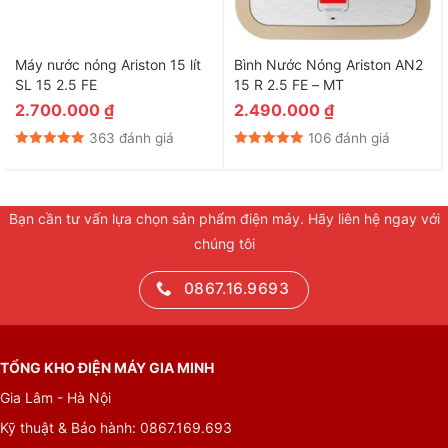
Máy nước nóng Ariston 15 lít
Bình Nước Nóng Ariston AN2
SL 15 2.5 FE
15 R 2.5 FE – MT
2.700.000
₫
2.490.000
₫
363 đánh giá
106 đánh giá
Bạn cần tư vấn lựa chọn sản phẩm điện máy. Hãy liên hệ ngay với
chúng tôi
0867.16.9693
TỔNG KHO ĐIỆN MÁY GIA MINH
Gia Lâm - Hà Nội
Kỹ thuật & Bảo hành: 0867.169.693