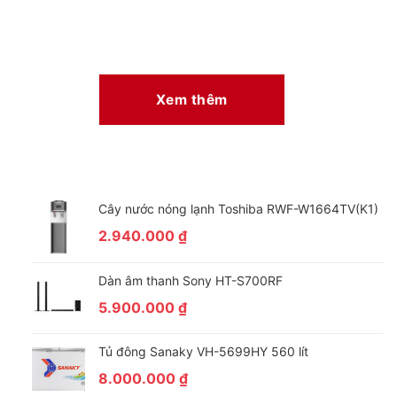
Xem thêm
Cây nước nóng lạnh Toshiba RWF-W1664TV(K1)
2.940.000
₫
Dàn âm thanh Sony HT-S700RF
5.900.000
₫
Tủ đông Sanaky VH-5699HY 560 lít
8.000.000
₫