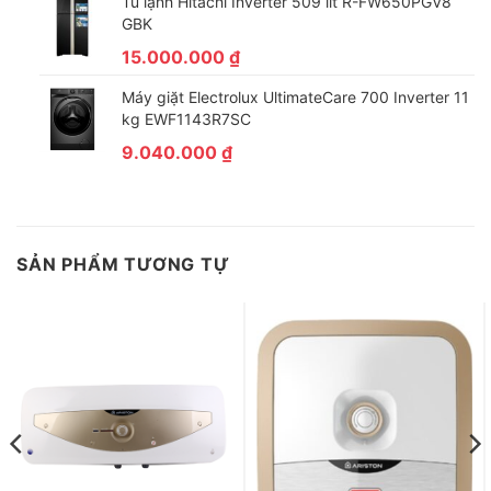
Tủ lạnh Hitachi Inverter 509 lít R-FW650PGV8
GBK
15.000.000
₫
Máy giặt Electrolux UltimateCare 700 Inverter 11
kg EWF1143R7SC
9.040.000
₫
SẢN PHẨM TƯƠNG TỰ