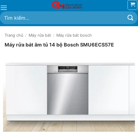
Bỏ
qua
Tìm
nội
kiếm:
dung
Trang chủ
/
Máy rửa bát
/
Máy rửa bát bosch
Máy rửa bát âm tủ 14 bộ Bosch SMU6ECS57E