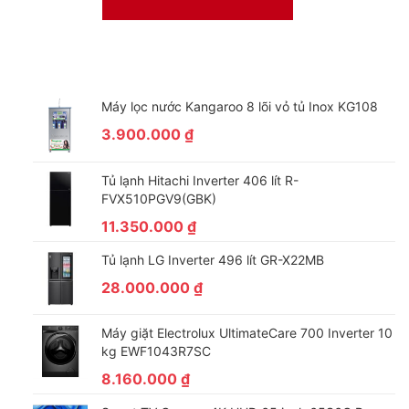
Máy lọc nước Kangaroo 8 lõi vỏ tủ Inox KG108
3.900.000
₫
EfficientDry:
Tăng hiệu
Tủ lạnh Hitachi Inverter 406 lít R-
quả sấy
FVX510PGV9(GBK)
bằng cách
11.350.000
₫
mở cửa
Tính năng tiết
Tủ lạnh LG Inverter 496 lít GR-X22MB
kiệm năng
28.000.000
₫
lượng cùng
với phương
Máy giặt Electrolux UltimateCare 700 Inverter 10
thức mở cửa
kg EWF1043R7SC
giúp máy rửa
8.160.000
₫
bát Bosch