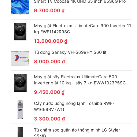
Smart TV Coocaa 4K UHD 65 inch 65S6G Pro
giảm thiểu
9.700.000
₫
năng lượng
đồng thời
tăng hiệu quả
Máy giặt Electrolux UltimateCare 900 Inverter 11
kg EWF1142R9SC
sấy. Công
13.000.000
₫
nghệ này
giảm nhiệt độ
Tủ đông Sanaky VH-5699HY 560 lít
quá trình xả
8.000.000
₫
cuối đồng thời
mở cửa chu
Máy giặt sấy Electrolux UltimateCare 500
trình sấy
Inverter giặt 10 kg – sấy 7 kg EWW1023P5SC
đồng thời
9.450.000
₫
quạt thổi hơi
ẩm ra khỏi
Cây nước uống nóng lạnh Toshiba RWF-
W1669BV (W1)
máy giúp tiết
kiệm năng
3.300.000
₫
lượng.
Tủ chăm sóc quần áo thông minh LG Styler
S5MB