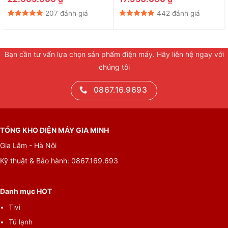
sử dụng, cung cấp thêm không gian
207 đánh giá
442 đánh giá
cho những vật ti lớn như dao kéo,
muỗng hoặc các vật nhỏ như cốc
uống cafe.
Bạn cần tư vấn lựa chọn sản phẩm điện máy. Hãy liên hệ ngay với
chúng tôi
0867.16.9693
Glass Support: Giá đỡ
ly rượu vang
TỔNG KHO ĐIỆN MÁY GIA MINH
Giá giữ ly giúp bảo vệ
những ly thủy tinh cao,
Gia Lâm - Hà Nội
chai lọ và bình lớn ở rổ
Kỹ thuật & Bảo hành: 0867.169.693
dưới cùng
Danh mục HOT
Tivi
Tủ lạnh
Rackmatic: Khay điều chỉnh 3 nấc tới