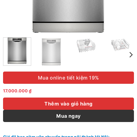
Mua online tiết kiệm 19%
17.000.000
₫
Thêm vào giỏ hàng
Mua ngay
Giá đã bao gồm vận chuyển trong nội thành Hà Nội: