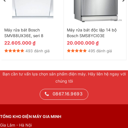
trí
Máy rửa bát độc lập Bosch SMS6ZCI16E Serie 6 được thiết kế
với kiểu dáng độc lập giúp người dùng linh hoạt trong việc lắp
đặt. Kiểu dáng này cho phép lắp đặt tại nhiều vị trí khác nhau
Máy rửa bát Bosch
Máy rửa bát độc lập 14 bộ
từ lắp dương bên ngoài hay thậm chí lắp âm dưới hộc tủ.
SMV88UX36E, seri 8
Bosch SMS8YCI03E
22.605.000
₫
20.000.000
₫
493 đánh giá
495 đánh giá
Bạn cần tư vấn lựa chọn sản phẩm điện máy. Hãy liên hệ ngay với
chúng tôi
0867.16.9693
Kiểu dáng độc lập linh hoạt, dễ dàng lắp đặt nhiều vị
TỔNG KHO ĐIỆN MÁY GIA MINH
trí
Gia Lâm - Hà Nội