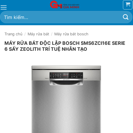
Bỏ
qua
Tìm
nội
kiếm:
dung
Trang chủ
/
Máy rửa bát
/
Máy rửa bát bosch
MÁY RỬA BÁT ĐỘC LẬP BOSCH SMS6ZCI16E SERIE
6 SẤY ZEOLITH TRÍ TUỆ NHÂN TẠO