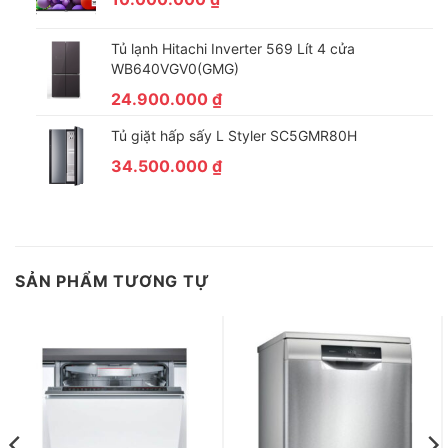
Tủ lạnh Hitachi Inverter 569 Lít 4 cửa
WB640VGV0(GMG)
24.900.000
₫
Tủ giặt hấp sấy L Styler SC5GMR80H
34.500.000
₫
SẢN PHẨM TƯƠNG TỰ
Đánh giá chi tiết về máy rửa bát độc lập Bosch
SMS6ZCI16E Serie 6
Kiểu dáng độc lập linh hoạt, dễ dàng lắp đặt nhiều vị