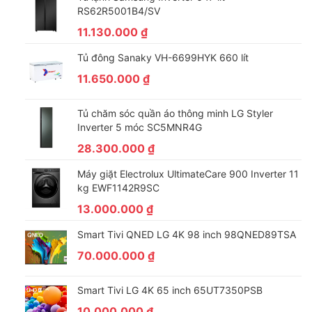
RS62R5001B4/SV
11.130.000
₫
Tủ đông Sanaky VH-6699HYK 660 lít
11.650.000
₫
Tủ chăm sóc quần áo thông minh LG Styler
Inverter 5 móc SC5MNR4G
28.300.000
₫
Máy giặt Electrolux UltimateCare 900 Inverter 11
kg EWF1142R9SC
13.000.000
₫
Smart Tivi QNED LG 4K 98 inch 98QNED89TSA
70.000.000
₫
Smart Tivi LG 4K 65 inch 65UT7350PSB
10.000.000
₫