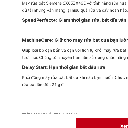
Máy rửa bát Siemens SX65ZX49E với tính năng rửa nửa t
đủ tải nhưng vẫn mang lại hiệu quả rửa và sấy hoàn hảo.
SpeedPerfect+: Giảm thời gian rửa, bát đĩa vẫn
MachineCare: Giữ cho máy rửa bát của bạn luôn
Giúp loại bỏ cặn bẩn và cặn vôi tích tụ khỏi máy rửa 
tươi mới. Chúng tôi khuyên bạn nên sử dụng chức năng 
Delay Start: Hẹn thời gian bắt đầu rửa
Khởi động máy rửa bát bất cứ khi nào bạn muốn. Chức
rửa bát lên đến 24 giờ.
TIỆN NGHI VÀ THƯ GIÃN
Rổ Max Flex Pro: Chất lượng và linh hoạt trong t
Xe