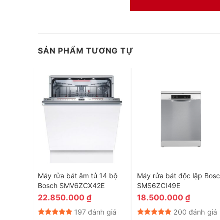
Việc sắp xếp tất cả các loại chén bát khác nhau của bạn
ổn định hơn và thanh lật để dễ dàng đặt các vật dụng lớ
và giá để cốc ngăn không cho ly chén của bạn trượt. Rổ
thiết kế sẵn để đặt các dụng cụ trong nhà bếp nhỏ hơn. G
SẢN PHẨM TƯƠNG TỰ
dụng nhà bếp của bạn.
Máy rửa bát âm tủ 14 bộ
Máy rửa bát độc lập Bos
Bosch SMV6ZCX42E
SMS6ZCI49E
22.850.000
₫
18.500.000
₫
nh giá
197 đánh giá
200 đánh giá