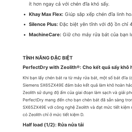
ít hơn ngay cả với chén đĩa khó sấy.
Khay Max Flex:
Giúp sắp xếp chén đĩa linh hoạt
Silence Plus:
Đặc biệt yên tĩnh với độ ồn chỉ
MachineCare:
Giữ cho máy rửa bát của bạn lu
TÍNH NĂNG ĐẶC BIỆT
PerfectDry with Zeolith®: Cho kết quả sấy khô
Khi bạn lấy chén bát ra từ máy rửa bát, một số bát đĩa (
Siemens SX65ZX49E đảm bảo kết quả làm khô hoàn hảo b
Zeolith sử dụng độ ẩm của giai đoạn làm sạch và giải p
PerfectDry mang đến cho bạn chén bát đã sẵn sàng tron
SX65ZX49E với công nghệ Zeolith và đạt mức tiết kiệm
có Zeolith chỉ ở mức tiết kiệm D.
Half load (1/2): Rửa nửa tải