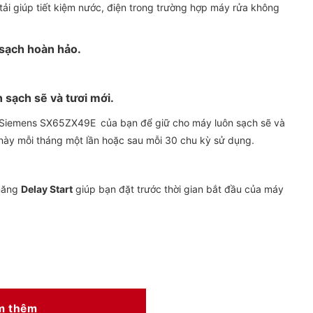
ải giúp tiết kiệm nước, điện trong trường hợp máy rửa không
 sạch hoàn hảo.
 sạch sẽ và tươi mới.
bát Siemens SX65ZX49E
của bạn để giữ cho máy luôn sạch sẽ và
này mỗi tháng một lần hoặc sau mỗi 30 chu kỳ sử dụng.
 năng
Delay Start
giúp bạn đặt trước thời gian bắt đầu của máy
ừng chi tiết
m thêm