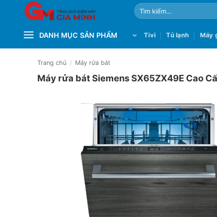
Bỏ
Tìm
qua
kiếm:
nội
DANH MỤC SẢN PHẨM
Tivi
Tủ lạnh
Máy g
dung
Trang chủ
/
Máy rửa bát
Máy rửa bát Siemens SX65ZX49E Cao Cấ