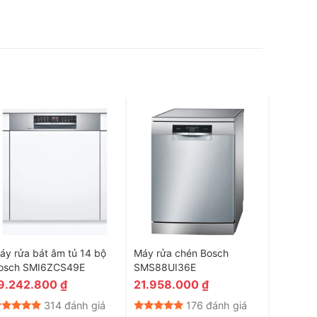
áy rửa bát âm tủ 14 bộ
Máy rửa chén Bosch
Máy rửa
osch SMI6ZCS49E
SMS88UI36E
SMV88UX
9.242.800
₫
21.958.000
₫
22.60
314 đánh giá
176 đánh giá