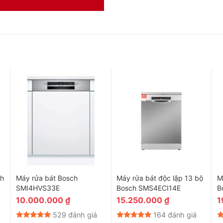
 có thể là một thách thức. Rổ Max Flex sẽ giúp bạn với rổ dưới
n. Hơn nữa, các kệ đỡ ly được thiết kế mới, các dải chống trượt
 Extra Space thứ 3 hoặc rổ chứa dao kéo ở trên cùng được
iỏ Max Flex đem lại sự ổn định và linh hoạt cho tất cả các
ch
Máy rửa bát Bosch
Máy rửa bát độc lập 13 bộ
M
SMI4HVS33E
Bosch SMS4ECI14E
B
10.000.000
₫
15.250.000
₫
1
529 đánh giá
164 đánh giá