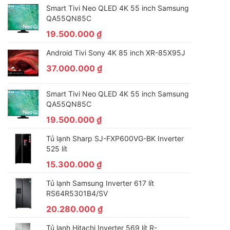
Smart Tivi Neo QLED 4K 55 inch Samsung
QA55QN85C
19.500.000
₫
Android Tivi Sony 4K 85 inch XR-85X95J
37.000.000
₫
Smart Tivi Neo QLED 4K 55 inch Samsung
QA55QN85C
19.500.000
₫
Tủ lạnh Sharp SJ-FXP600VG-BK Inverter
525 lít
15.300.000
₫
Tủ lạnh Samsung Inverter 617 lít
RS64R5301B4/SV
20.280.000
₫
Tủ lạnh Hitachi Inverter 569 lít R-