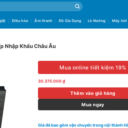
iặt
Điều hòa
Âm thanh
Đồ Gia Dụng
Lò Nướng
Máy hút
p Nhập Khẩu Châu Âu
Mua online tiết kiệm 19%
30.375.000
₫
Thêm vào giỏ hàng
Mua ngay
Giá đã bao gồm vận chuyển trong nội thành Hà