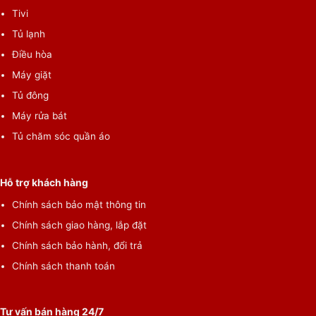
Tivi
Tủ lạnh
Điều hòa
Máy giặt
Tủ đông
Máy rửa bát
Các tiện ích của máy
Tủ chăm sóc quần áo
– Smart ThinQ
: Máy sấy hỗ trợ kết nối với ứng dụng LG ThinQ
trên điện thoại cho phép bạn dù nơi đâu vẫn có thể khởi động
Hỗ trợ khách hàng
quá trình sấy hoặc nhận thông báo khi đã sấy xong.
Chính sách bảo mật thông tin
– Ngoài ra, máy sấy LG còn có tính năng
ghép nối thông
Chính sách giao hàng, lắp đặt
minh
với LG ThinQ. Thông qua Wi-Fi, tính năng này sẽ giúp
máy sấy tự động lựa chọn chu trình sấy thích hợp thông qua
Chính sách bảo hành, đổi trả
cách nhận diện dữ liệu từ máy sấy quần áo LG.
Chính sách thanh toán
Tư vấn bán hàng 24/7