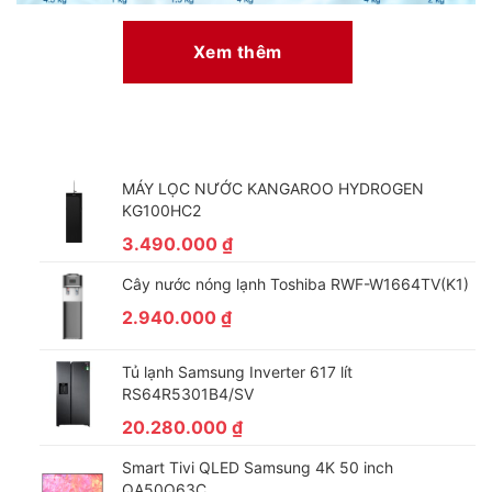
Xem thêm
– Chế độ sấy ngừa dị ứng là một trong những ưu điểm, tính
năng vượt trội của sản phẩm. Với chế độ này, máy sấy sẽ tiêu
diệt đến 99.9% vi khuẩn và mạt bụi còn sống, tránh tình trạng
dị ứng, đem lại sự thoải mái, dễ chịu cho người dùng khi mặc
quần áo.
MÁY LỌC NƯỚC KANGAROO HYDROGEN
KG100HC2
3.490.000
₫
Cây nước nóng lạnh Toshiba RWF-W1664TV(K1)
2.940.000
₫
Tủ lạnh Samsung Inverter 617 lít
RS64R5301B4/SV
20.280.000
₫
Động cơ – Công nghệ tiết kiệm điện
Smart Tivi QLED Samsung 4K 50 inch
QA50Q63C