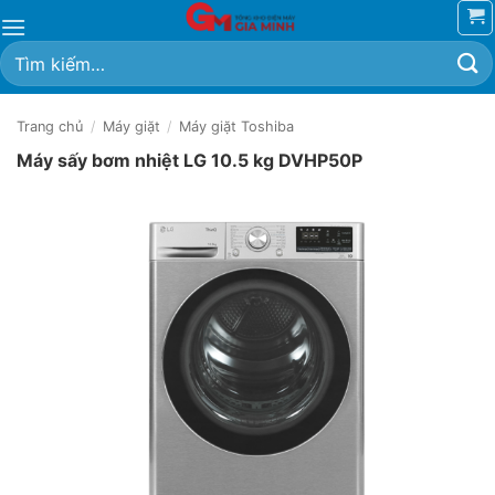
Bỏ
qua
Tìm
nội
kiếm:
dung
Trang chủ
/
Máy giặt
/
Máy giặt Toshiba
Máy sấy bơm nhiệt LG 10.5 kg DVHP50P