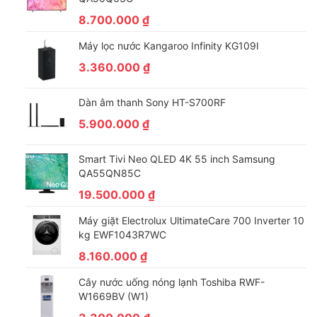
– Máy sấy LG sử dụng động cơ truyền động gián tiếp (Dây
8.700.000
₫
curoa) có độ bền cao, giúp máy hoạt động ổn định.
– Trang bị công nghệ Inverter giúp bạn hạn chế lãng phí điện
Máy lọc nước Kangaroo Infinity KG109I
năng, tiết kiệm hiệu quả chi phí tiền điện hàng tháng cho gia
3.360.000
₫
đình. Ngoài ra, công nghệ này còn giúp máy hoạt động êm ái, ít
tiếng ồn hơn, không ảnh hưởng đến sinh hoạt của các thành
Dàn âm thanh Sony HT-S700RF
viên trong gia đình.
5.900.000
₫
Smart Tivi Neo QLED 4K 55 inch Samsung
QA55QN85C
19.500.000
₫
Máy giặt Electrolux UltimateCare 700 Inverter 10
kg EWF1043R7WC
8.160.000
₫
Cây nước uống nóng lạnh Toshiba RWF-
W1669BV (W1)
Công nghệ sấy nổi bật