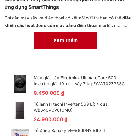
ứng dụng SmartThings
Chỉ cần máy sấy và điện thoại có kết nối wifi thì bạn có thể
điều
khiển các hoạt động của máy bằng điện thoại
mọi lúc mọi nơi
qua ứng dụng
SmartThings, v
í dụ như bạn có thể điều chỉnh
Xem thêm
chế độ giặt, tắt máy,…
Máy giặt sấy Electrolux UltimateCare 500
Inverter giặt 10 kg – sấy 7 kg EWW1023P5SC
9.450.000
₫
Tủ lạnh Hitachi Inverter 569 Lít 4 cửa
WB640VGV0(GMG)
24.900.000
₫
Phát hiện lỗi và đưa ra cách giải quyết nhanh chóng
thông qua tính năng Smart Check
Tủ đông Sanaky VH-5699HY 560 lít