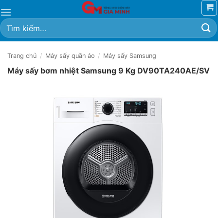
Bỏ
qua
Tìm
nội
kiếm:
dung
Trang chủ
/
Máy sấy quần áo
/
Máy sấy Samsung
Máy sấy bơm nhiệt Samsung 9 Kg DV90TA240AE/SV