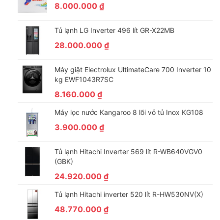
8.000.000
₫
Khi máy sấy không thể hoạt động bạn có thể dùng tính năng
này để kiểm tra nhanh tình trạng hoạt động của máy, nếu là
Tủ lạnh LG Inverter 496 lít GR-X22MB
các lỗi đơn giản bạn có thể dễ dàng khắc phục mà không cần
thợ đến kiểm tra, tiết kiệm một chi phí đáng kể cho bạn.
28.000.000
₫
Máy giặt Electrolux UltimateCare 700 Inverter 10
kg EWF1043R7SC
8.160.000
₫
Máy lọc nước Kangaroo 8 lõi vỏ tủ Inox KG108
3.900.000
₫
Tủ lạnh Hitachi Inverter 569 lít R-WB640VGV0
(GBK)
Sấy khô hiệu quả, tiết kiệm 50% điện năng với công
24.920.000
₫
nghệ sấy bơm nhiệt Heatpump
Tủ lạnh Hitachi inverter 520 lít R-HW530NV(X)
Công nghệ Heatpump sử dụng
máy nén dùng gas
thay vì nhiệt
48.770.000
₫
điện trở để tạo ra luồng hơi nóng để sấy khô quần áo, mang lại