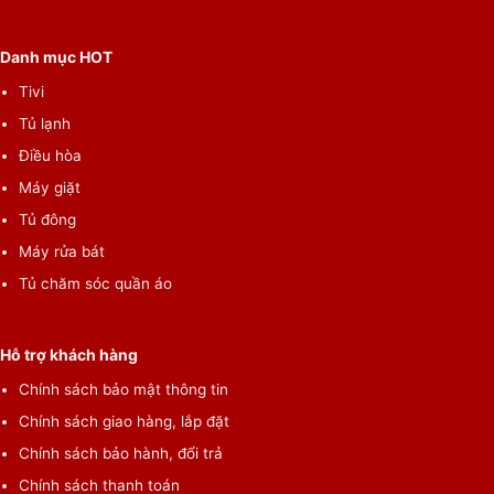
chọn hướng cửa mở dựa theo vị trí đặt máy và tay thuận khi sử
dụng, cửa được làm từ kính trong suốt giúp bạn có thể quan
Danh mục HOT
sát được quần áo bên trong.
Tivi
Tủ lạnh
Điều hòa
Máy giặt
Tủ đông
Máy rửa bát
Tủ chăm sóc quần áo
Hỗ trợ khách hàng
Dành cho gia đình có từ 3 – 5 người với khối lượng sấy
Chính sách bảo mật thông tin
9 kg
Chính sách giao hàng, lắp đặt
Nếu gia đình bạn có
3 – 5 thành viên
và đang có nhu cầu sắm 1
Chính sách bảo hành, đổi trả
chiếc máy sấy để phục vụ việc chăm sóc quần áo cho cả nhà
Chính sách thanh toán