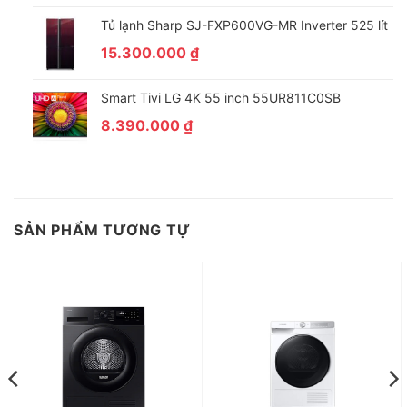
khả năng làm khô nhanh chóng và tiết kiệm tới
50% điện
Tủ lạnh Sharp SJ-FXP600VG-MR Inverter 525 lít
năng
tiêu thụ.
15.300.000
₫
Bên cạnh đó nhiệt độ sấy luôn giữ ở mức phù hợp đảm bảo
trong quá trình làm khô sẽ không làm ảnh hưởng đến màu sắc
Smart Tivi LG 4K 55 inch 55UR811C0SB
và chất lượng của sợi vải.
8.390.000
₫
SẢN PHẨM TƯƠNG TỰ
Chỉ mất 35 phút để làm khô quần áo với chế độ Quick
Dry
Chế độ này sẽ giúp bạn
sấy khô quần áo trong 35 phút
bạn