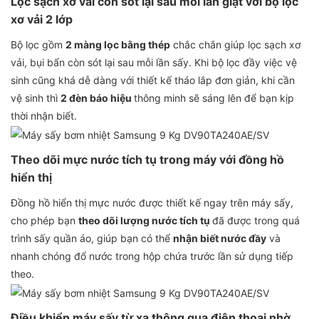
Lọc sạch xơ vải còn sót lại sau mỗi lần giặt với bộ lọc
xơ vải 2 lớp
Bộ lọc gồm
2 màng lọc bằng thép
chắc chắn giúp lọc sạch xơ
vải, bụi bẩn còn sót lại sau mỗi lần sấy. Khi bộ lọc đầy việc vệ
sinh cũng khá dễ dàng với thiết kế tháo lắp đơn giản, khi cần
vệ sinh thì
2 đèn báo hiệu
thông minh sẽ sáng lên để bạn kịp
thời nhận biết.
Theo dõi mực nước tích tụ trong máy với đồng hồ
hiển thị
Đồng hồ hiển thị mực nước được thiết kế ngay trên máy sấy,
cho phép bạn
theo dõi lượng nước tích tụ
đã được trong quá
trình sấy quần áo, giúp bạn có thể
nhận biết nước đầy
và
nhanh chóng đổ nước trong hộp chứa trước lần sử dụng tiếp
theo.
Điều khiển máy sấy từ xa thông qua điện thoại nhờ