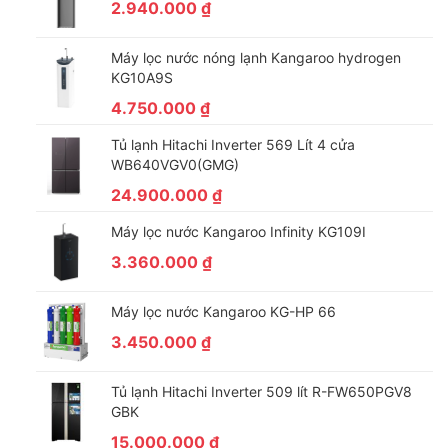
2.940.000
₫
Máy lọc nước nóng lạnh Kangaroo hydrogen
KG10A9S
4.750.000
₫
Tủ lạnh Hitachi Inverter 569 Lít 4 cửa
WB640VGV0(GMG)
24.900.000
₫
Công nghệ sấy thông hơi giúp quần áo khô nhanh và
Máy lọc nước Kangaroo Infinity KG109I
tiết kiệm điện
3.360.000
₫
Máy sấy thông hơi phù hợp với không gian rộng hoặc gần cửa
Máy lọc nước Kangaroo KG-HP 66
sổ. Với công nghệ sấy thông hơi, máy sẽ giúp quần áo của bạn
3.450.000
₫
khô nhanh chóng và khả năng tiết kiệm năng lượng điện đáng
kể.
Tủ lạnh Hitachi Inverter 509 lít R-FW650PGV8
GBK
15.000.000
₫