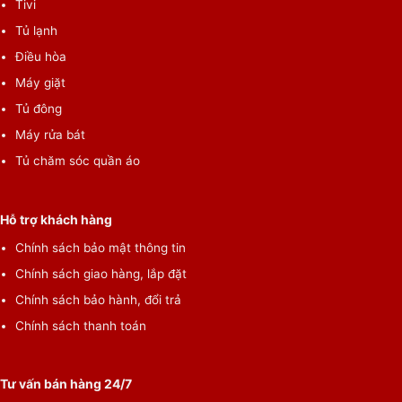
Tivi
Tủ lạnh
Điều hòa
Máy giặt
Tủ đông
Máy rửa bát
Tính năng hẹn giờ sấy dành cho những người bận rộn
Tủ chăm sóc quần áo
Người dùng có thể trì hoãn việc bắt đầu chu trình sấy từ 5 phút
đến 12 giờ để được thời gian lấy quần áo phù hợp nhất với lịch
Hỗ trợ khách hàng
sinh hoạt của mình trong ngày.
Chính sách bảo mật thông tin
Chính sách giao hàng, lắp đặt
Chính sách bảo hành, đổi trả
Chính sách thanh toán
Tư vấn bán hàng 24/7