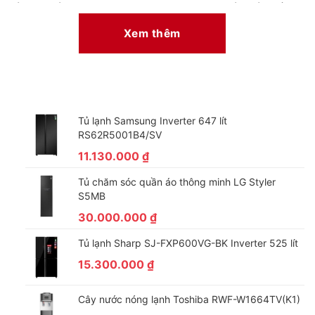
sử dụng của những gia đình có từ 2 – 3 người, đảm bảo quần
áo luôn khô ráo khi rơi vào những ngày mưa gió kéo dài.
Xem thêm
Tủ lạnh Samsung Inverter 647 lít
RS62R5001B4/SV
11.130.000
₫
Tủ chăm sóc quần áo thông minh LG Styler
S5MB
Chăm sóc quần áo tốt hơn với chức năng sấy chống
30.000.000
₫
nhăn
Tủ lạnh Sharp SJ-FXP600VG-BK Inverter 525 lít
Chế độ này diễn ra ngay sau khi kết thúc chu trình sấy, lồng
15.300.000
₫
sấy sẽ quay theo chu kì chạy – dừng trong vòng 1 giờ giúp hạn
chế nếp nhăn, nếp gấp trên quần áo.
Cây nước nóng lạnh Toshiba RWF-W1664TV(K1)