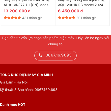
AD10-AR377U1L(GN) Model
AQH-V901K PS model 2024
2025
13.200.000
₫
6.450.000
₫
431 đánh giá
201 đánh giá
Bạn cần tư vấn lựa chọn sản phẩm điện máy. Hãy liên hệ ngay với
chúng tôi
An tâm hơn với tính năng khóa trẻ em
0867.16.9693
Với những gia đình có trẻ em thì tính năng này thực sự cần
thiết, chỉ cần bấm nút khóa trẻ em 2 giây cho đến khi đèn ở
dưới nút sáng là chức năng đã được kích hoạt, người dùng sẽ
TỔNG KHO ĐIỆN MÁY GIA MINH
không còn lo lắng trẻ em bấm vào các nút gây dừng, đổi
Gia Lâm - Hà Nội
chương trình sấy.
Kỹ thuật & Bảo hành: 0867.169.693
Danh mục HOT