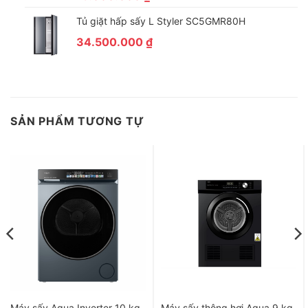
Tủ giặt hấp sấy L Styler SC5GMR80H
34.500.000
₫
SẢN PHẨM TƯƠNG TỰ
Sấy quần áo linh hoạt hơn với nhiều mức tùy chỉnh
khác nhau
Người dùng có thể chọn 4 mức nhiệt độ sấy khác nhau bao
gồm:
–
Cao:
Nhiệt độ sấy lên đến 80 độ C.
–
Trung bình:
Nhiệt độ sấy lên đến 70 độ C.
–
Thấp:
Nhiệt độ sấy đạt mức 45 độ C.
–
Thổi hơi
: sấy không gia nhiệt bằng luồng khí mát khi quay
lồng, phù hợp với đồ mỏng nhẹ, dễ bay màu.
Máy sấy Aqua Inverter 10 kg
Máy sấy thông hơi Aqua 9 kg