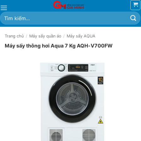
Bỏ
qua
Tìm
nội
kiếm:
dung
Trang chủ
/
Máy sấy quần áo
/
Máy sấy AQUA
Máy sấy thông hơi Aqua 7 Kg AQH-V700FW