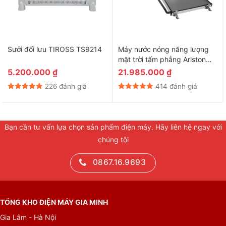
Sưởi đối lưu TIROSS TS9214
Máy nước nóng năng lượng
mặt trời tấm phẳng Ariston
200 lít DR-2 200-1 TR
5.200.000
₫
21.985.000
₫
226 đánh giá
414 đánh giá
Bạn cần tư vấn lựa chọn sản phẩm điện máy. Hãy liên hệ ngay với
chúng tôi
0867.16.9693
TỔNG KHO ĐIỆN MÁY GIA MINH
Gia Lâm - Hà Nội