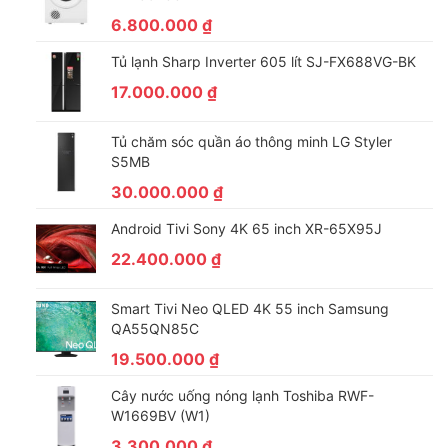
6.800.000
₫
Tủ lạnh Sharp Inverter 605 lít SJ-FX688VG-BK
17.000.000
₫
Tủ chăm sóc quần áo thông minh LG Styler
S5MB
30.000.000
₫
Android Tivi Sony 4K 65 inch XR-65X95J
22.400.000
₫
Smart Tivi Neo QLED 4K 55 inch Samsung
QA55QN85C
19.500.000
₫
Cây nước uống nóng lạnh Toshiba RWF-
W1669BV (W1)
3.300.000
₫