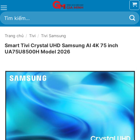
Bỏ
qua
Tìm
nội
kiếm:
dung
Trang chủ
/
Tivi
/
Tivi Samsung
Smart Tivi Crystal UHD Samsung AI 4K 75 inch
UA75U8500H Model 2026