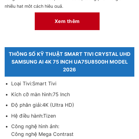
nhiễu hạt một cách hiệu quả.
Xem thêm
THÔNG SỐ KỸ THUẬT SMART TIVI CRYSTAL UHD
SAMSUNG AI 4K 75 INCH UA75U8500H MODEL
2026
Bộ xử lý Crystal 4K tái tạo khung hình sắc nét và màu sắc
Loại Tivi:Smart Tivi
phong phú
Kích cỡ màn hình:75 Inch
Điểm đặc biệt của Crystal 4K nằm ở khả năng tái tạo dải màu
phong phú. Bạn sẽ cảm nhận được sự khác biệt rõ rệt khi xem
Độ phân giải:4K (Ultra HD)
các khung cảnh thiên nhiên, từ màu xanh của rừng rậm sâu
Hệ điều hành:Tizen
thẳm đến màu đỏ của hoàng hôn rực rỡ. Sự chuyển tông màu
Công nghệ hình ảnh:
mượt mà tạo nên chiều sâu và độ chân thực vượt trội cho mọi
Công nghệ Mega Contrast
nội dung, từ những bộ phim truyền hình cho đến các chương