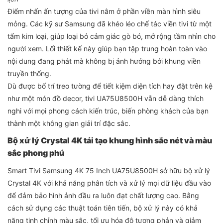
Điểm nhấn ấn tượng của tivi nằm ở phần viền màn hình siêu
mỏng. Các kỹ sư Samsung đã khéo léo chế tác viền tivi từ một
tấm kim loại, giúp loại bỏ cảm giác gò bó, mở rộng tầm nhìn cho
người xem. Lối thiết kế này giúp bạn tập trung hoàn toàn vào
nội dung đang phát mà không bị ảnh hưởng bởi khung viền
truyền thống.
Dù được bố trí treo tường để tiết kiệm diện tích hay đặt trên kệ
như một món đồ decor, tivi UA75U8500H vẫn dễ dàng thích
nghi với mọi phong cách kiến trúc, biến phòng khách của bạn
thành một không gian giải trí đặc sắc.
Bộ xử lý Crystal 4K tái tạo khung hình sắc nét và màu
sắc phong phú
Smart Tivi Samsung 4K 75 Inch UA75U8500H sở hữu bộ xử lý
Crystal 4K với khả năng phân tích và xử lý mọi dữ liệu đầu vào
để đảm bảo hình ảnh đầu ra luôn đạt chất lượng cao. Bằng
cách sử dụng các thuật toán tiên tiến, bộ xử lý này có khả
năng tinh chỉnh màu sắc, tối ưu hóa độ tương phản và giảm