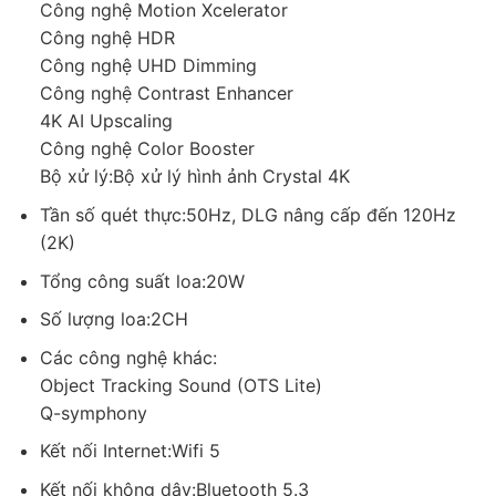
Công nghệ Motion Xcelerator
trình thực tế sôi động.
Công nghệ HDR
Chế độ Football mang đến trải nghiệm thể thao sống
Công nghệ UHD Dimming
động tại nhà
Công nghệ Contrast Enhancer
Đối với các tín đồ bóng đá, việc sở hữu một chiếc tivi màn hình
4K AI Upscaling
lớn như UA75U8500H là một lợi thế tuyệt vời. Samsung đã
Công nghệ Color Booster
trang bị chế độ Football (Bóng đá) chuyên dụng để biến mỗi
Bộ xử lý:Bộ xử lý hình ảnh Crystal 4K
trận đấu thành một bữa tiệc giác quan. Khi kích hoạt chế độ
Tần số quét thực:50Hz, DLG nâng cấp đến 120Hz
này, hệ thống sẽ tự động điều chỉnh thông số hình ảnh để làm
(2K)
nổi bật sắc xanh của sân cỏ, giúp người xem dễ dàng theo dõi
Tổng công suất loa:20W
quỹ đạo của quả bóng và các chuyển động của cầu thủ.
Số lượng loa:2CH
Các công nghệ khác:
Object Tracking Sound (OTS Lite)
Q-symphony
Kết nối Internet:Wifi 5
Kết nối không dây:Bluetooth 5.3