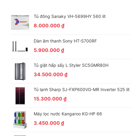
đắp các chi tiết bị thiếu, giảm hiện tượng răng cưa và tăng
cường độ sắc nét cho khung hình.
Tủ đông Sanaky VH-5699HY 560 lít
8.000.000
₫
Dàn âm thanh Sony HT-S700RF
5.900.000
₫
Tủ giặt hấp sấy L Styler SC5GMR80H
34.500.000
₫
Tủ lạnh Sharp SJ-FXP600VG-MR Inverter 525 lít
Công nghệ 4K Upscaling nâng cấp hình ảnh rõ ràng trước mắt
15.300.000
₫
bạn
Máy lọc nước Kangaroo KG-HP 66
Công nghệ Color Booster tăng cường màu sắc thông
minh
3.450.000
₫
Để hình ảnh không chỉ nét mà còn phải “tươi”, Samsung đã tích