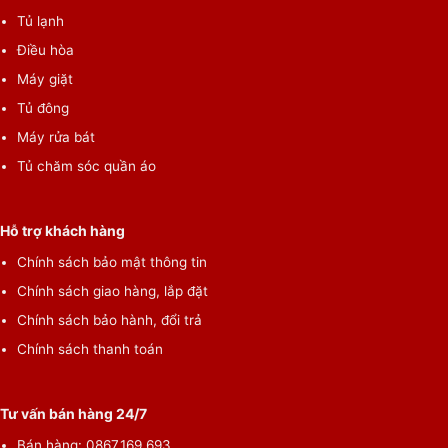
Tủ lạnh
Điều hòa
Máy giặt
Điều khiển bằng giọng nói Trung tâm kiểm soát thiết
Tủ đông
bị thông minh của bạn
Máy rửa bát
LG ThinQ cho phép chỉ huy và điều khiển đơn giản thông qua
Tủ chăm sóc quần áo
nhận dạng giọng nói tự nhiên*. Bạn có thể điều khiển LG FHD
TV bằng giọng nói và truy cập giải trí nhanh hơn.
Hỗ trợ khách hàng
Chính sách bảo mật thông tin
Chính sách giao hàng, lắp đặt
Chính sách bảo hành, đổi trả
Chính sách thanh toán
Tư vấn bán hàng 24/7
Bán hàng: 0867.169.693