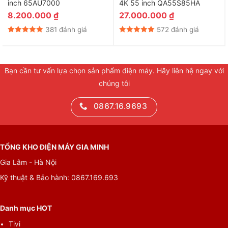
inch 65AU7000
4K 55 inch QA55S85HA
8.200.000
₫
27.000.000
₫
381 đánh giá
572 đánh giá
Điều khiển thông minh Giống như một cây đũa thần.
Bạn cần tư vấn lựa chọn sản phẩm điện máy. Hãy liên hệ ngay với
Bộ điều khiển từ xa Magic Remote có đầy đủ các thủ thuật.
chúng tôi
Thiết kế dễ cầm và hệ thống trỏ, cuộn của thiết bị cho phép tìm
kiếm nhanh hơn. ThinQ AI tích hợp mang đến khả năng truy cập
0867.16.9693
dễ dàng vào các dịch vụ, phím tắt cho các nhà cung cấp nội
đình đám dung lớn giúp bạn dễ dàng truy cập vào các nội
dung yêu thích
TỔNG KHO ĐIỆN MÁY GIA MINH
Gia Lâm - Hà Nội
Kỹ thuật & Bảo hành: 0867.169.693
Danh mục HOT
Tivi