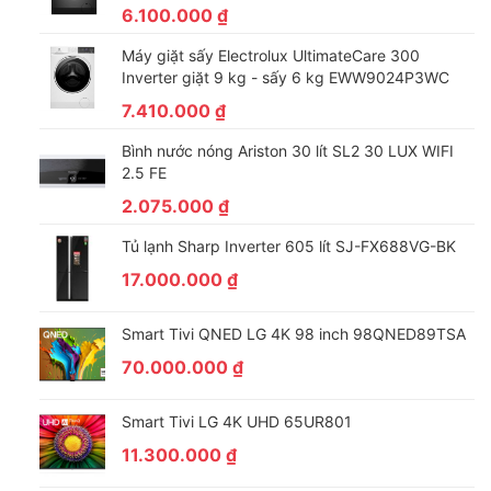
6.100.000
₫
Máy giặt sấy Electrolux UltimateCare 300
Inverter giặt 9 kg - sấy 6 kg EWW9024P3WC
7.410.000
₫
Bình nước nóng Ariston 30 lít SL2 30 LUX WIFI
2.5 FE
Bộ Xử Lý Lõi Tứ Đưa hình ảnh đến với cuộc sống
2.075.000
₫
Bốn bộ xử lý tốc độ cao, chính xác giúp loại bỏ nhiễu và tạo ra
Tủ lạnh Sharp Inverter 605 lít SJ-FX688VG-BK
màu sắc sống cùng độ tương phản cao hơn. Hình ảnh có độ
17.000.000
₫
phân giải thấp được phóng to và tái tạo thành hình ảnh sắc nét
hơn, sống động hơn.
Smart Tivi QNED LG 4K 98 inch 98QNED89TSA
70.000.000
₫
Smart Tivi LG 4K UHD 65UR801
11.300.000
₫