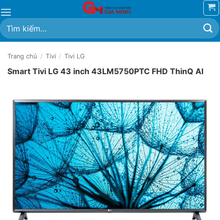
Bỏ
qua
Tìm
nội
kiếm:
dung
Trang chủ
/
Tivi
/
Tivi LG
Smart Tivi LG 43 inch 43LM5750PTC FHD ThinQ AI