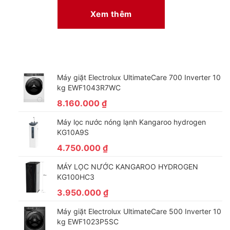
tại gia đình với Dolby Audio trên TV.
Xem thêm
Máy giặt Electrolux UltimateCare 700 Inverter 10
kg EWF1043R7WC
8.160.000
₫
Máy lọc nước nóng lạnh Kangaroo hydrogen
KG10A9S
4.750.000
₫
Thiết kế đơn giản nhưng tinh tế
MÁY LỌC NƯỚC KANGAROO HYDROGEN
Đường viền mỏng và kiểu cách hài hòa với thiết kế nội thất của
KG100HC3
bạn giúp nâng cấp trải nghiệm.
3.950.000
₫
Máy giặt Electrolux UltimateCare 500 Inverter 10
kg EWF1023P5SC