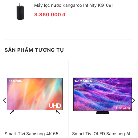
Máy lọc nước Kangaroo Infinity KG109I
3.360.000
₫
AI ThinQ Định nghĩa tính năng thông minh của bạn là
gì? Đây là câu trả lời
SẢN PHẨM TƯƠNG TỰ
LG ThinQ ở đây để tối ưu hóa trải nghiệm TV của bạn. Chọn trợ
lý giọng nói yêu thích của bạn, điều khiển TV bằng giọng nói,
màn hình chính với giao diện hoàn toàn mới, tất cả nhằm mang
đến sự thuận tiện khi điều khiển TV, mọi thứ trở nên đơn giản,
dễ dàng hơn.
Smart Tivi Samsung 4K 65
Smart Tivi OLED Samsung AI