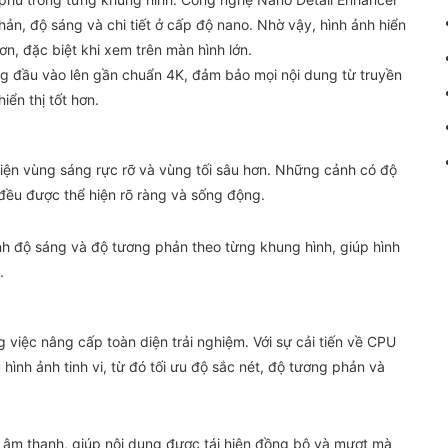
ản, độ sáng và chi tiết ở cấp độ nano. Nhờ vậy, hình ảnh hiển
ơn, đặc biệt khi xem trên màn hình lớn.
g đầu vào lên gần chuẩn 4K, đảm bảo mọi nội dung từ truyền
iển thị tốt hơn.
hiện vùng sáng rực rỡ và vùng tối sâu hơn. Những cảnh có độ
ều được thể hiện rõ ràng và sống động.
ỉnh độ sáng và độ tương phản theo từng khung hình, giúp hình
.
g việc nâng cấp toàn diện trải nghiệm. Với sự cải tiến về CPU
hình ảnh tinh vi, từ đó tối ưu độ sắc nét, độ tương phản và
p âm thanh, giúp nội dung được tái hiện đồng bộ và mượt mà