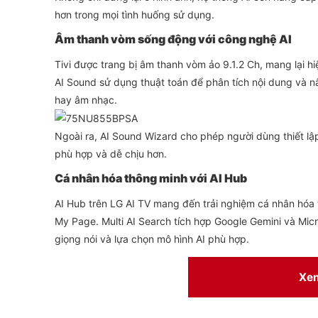
hơn trong mọi tình huống sử dụng.
Âm thanh vòm sống động với công nghệ AI
Tivi được trang bị âm thanh vòm ảo 9.1.2 Ch, mang lại 
AI Sound sử dụng thuật toán để phân tích nội dung và n
hay âm nhạc.
Ngoài ra, AI Sound Wizard cho phép người dùng thiết lậ
phù hợp và dễ chịu hơn.
Cá nhân hóa thông minh với AI Hub
AI Hub trên LG AI TV mang đến trải nghiệm cá nhân hóa to
My Page. Multi AI Search tích hợp Google Gemini và Mic
giọng nói và lựa chọn mô hình AI phù hợp.
AI Picture Wizard và AI Sound Wizard học hỏi thói quen s
giúp mỗi người dùng có trải nghiệm khác biệt và tối ưu h
Xe
Hệ điều hành webOS và bảo mật toàn diện