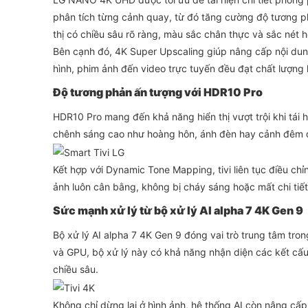
phân tích từng cảnh quay, từ đó tăng cường độ tương ph
thị có chiều sâu rõ ràng, màu sắc chân thực và sắc nét h
Bên cạnh đó, 4K Super Upscaling giúp nâng cấp nội dun
hình, phim ảnh đến video trực tuyến đều đạt chất lượng h
Độ tương phản ấn tượng với HDR10 Pro
HDR10 Pro mang đến khả năng hiển thị vượt trội khi tái 
chênh sáng cao như hoàng hôn, ánh đèn hay cảnh đêm đ
Kết hợp với Dynamic Tone Mapping, tivi liên tục điều ch
ảnh luôn cân bằng, không bị cháy sáng hoặc mất chi tiết
Sức mạnh xử lý từ bộ xử lý AI alpha 7 4K Gen 9
Bộ xử lý AI alpha 7 4K Gen 9 đóng vai trò trung tâm tron
và GPU, bộ xử lý này có khả năng nhận diện các kết cấu 
chiều sâu.
Không chỉ dừng lại ở hình ảnh, hệ thống AI còn nâng cấ