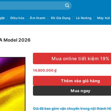
iặt
Điều hòa
Âm thanh
Đồ Gia Dụng
Lò Nướng
Máy hút
SA Model 2026
Mua online tiết kiệm 19%
14.800.000
₫
Thêm vào giỏ hàng
Mua ngay
Giá đã bao gồm vận chuyển trong nội thành Hà