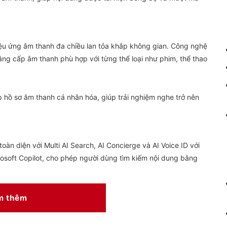
hiệu ứng âm thanh đa chiều lan tỏa khắp không gian. Công nghệ
âng cấp âm thanh phù hợp với từng thể loại như phim, thể thao
p hồ sơ âm thanh cá nhân hóa, giúp trải nghiệm nghe trở nên
àn diện với Multi AI Search, AI Concierge và AI Voice ID với
rosoft Copilot, cho phép người dùng tìm kiếm nội dung bằng
ử dụng để thiết lập hình ảnh và âm thanh theo sở thích riêng,
ơn.
m thêm