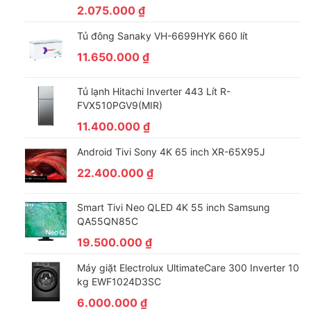
2.075.000
₫
Tủ đông Sanaky VH-6699HYK 660 lít
11.650.000
₫
Tủ lạnh Hitachi Inverter 443 Lít R-
FVX510PGV9(MIR)
11.400.000
₫
Android Tivi Sony 4K 65 inch XR-65X95J
22.400.000
₫
Smart Tivi Neo QLED 4K 55 inch Samsung
QA55QN85C
19.500.000
₫
Máy giặt Electrolux UltimateCare 300 Inverter 10
kg EWF1024D3SC
6.000.000
₫