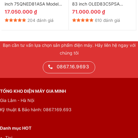
inch 75QNED81ASA Model
83 inch OLED83C5PSA
2025
Model 2025
17.050.000
₫
71.000.000
₫
204 đánh giá
610 đánh giá
Bạn cần tư vấn lựa chọn sản phẩm điện máy. Hãy liên hệ ngay với
chúng tôi
0867.16.9693
TỔNG KHO ĐIỆN MÁY GIA MINH
Gia Lâm - Hà Nội
Kỹ thuật & Bảo hành: 0867.169.693
Danh mục HOT
Tivi