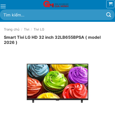
Bỏ
qua
Tìm
nội
kiếm:
dung
Trang chủ
/
Tivi
/
Tivi LG
Smart Tivi LG HD 32 inch 32LB655BPSA ( model
2026 )