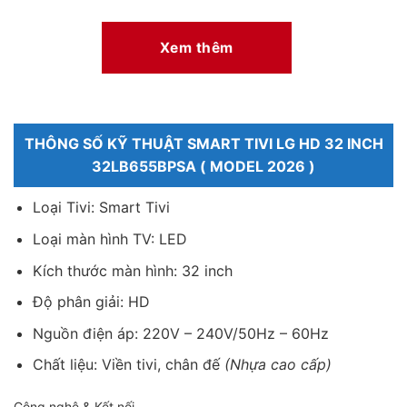
Sản phẩm hỗ trợ các chuẩn HDR10 và HLG giúp cải
thiện độ tương phản giữa các vùng sáng và tối. Khi
Xem thêm
xem phim hoặc chương trình giải trí, hình ảnh có chiều
sâu hơn và dễ nhìn trong nhiều điều kiện ánh sáng.
Công nghệ AI Sound Pro tối ưu âm thanh rõ ràng hơn
THÔNG SỐ KỸ THUẬT SMART TIVI LG HD 32 INCH
Smart Tivi LG 32LB655BPSA được trang bị AI Sound
32LB655BPSA ( MODEL 2026 )
Pro giúp điều chỉnh âm thanh theo nội dung đang phát.
Nhờ khả năng xử lý này, âm thanh được thể hiện rõ
Loại Tivi: Smart Tivi
ràng hơn và phù hợp với nhu cầu sử dụng hằng ngày.
Loại màn hình TV: LED
Kích thước màn hình: 32 inch
Độ phân giải: HD
Nguồn điện áp: 220V – 240V/50Hz – 60Hz
Chất liệu: Viền tivi, chân đế
(Nhựa cao cấp)
Công nghệ & Kết nối