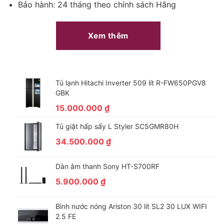
Bảo hành: 24 tháng theo chính sách Hãng
Xem thêm
Tủ lạnh Hitachi Inverter 509 lít R-FW650PGV8
GBK
15.000.000
₫
Tủ giặt hấp sấy L Styler SC5GMR80H
34.500.000
₫
Dàn âm thanh Sony HT-S700RF
5.900.000
₫
Bình nước nóng Ariston 30 lít SL2 30 LUX WIFI
2.5 FE