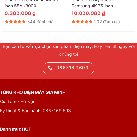
inch 55AU8000
Samsung 4K 75 inch
Hình ảnh hiển thị rõ nét, không bị biến đổi màu sắc ở
UA75U8500F Model 2025
9.300.000
₫
10.000.000
₫
mọi góc nhìn nhờ công nghệ Ultra Viewing Angle
344 đánh giá
232 đánh giá
Bạn cần tư vấn lựa chọn sản phẩm điện máy. Hãy liên hệ ngay với
chúng tôi
0867.16.9693
TỔNG KHO ĐIỆN MÁY GIA MINH
Âm thanh vòm ấn tượng, chân thực nhờ công nghệ
Gia Lâm - Hà Nội
Object Tracking Sound+ (OTS+)
Kỹ thuật & Bảo hành: 0867.169.693
Công nghệ Object Tracking Sound+ (OTS+) mô tả lại
chuyển động theo đối tượng hình ảnh một cách chính
Danh mục HOT
xác và hiệu ứng âm thanh vòm rõ ràng hơn giúp âm