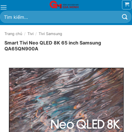
Bỏ
qua
Tìm
nội
kiếm:
dung
Trang chủ
/
Tivi
/
Tivi Samsung
Smart Tivi Neo QLED 8K 65 inch Samsung
QA65QN900A