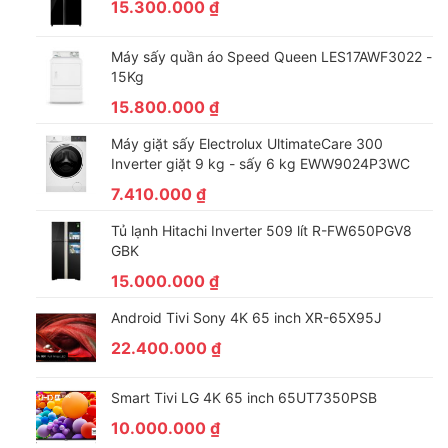
15.300.000
₫
Máy sấy quần áo Speed Queen LES17AWF3022 -
Nâng cao khả năng hiển thị màu sắc và chi tiết hình
15Kg
ảnh bằng công nghệ Ultimate 8K Dimming Pro
15.800.000
₫
Công nghệ Ultimate 8K Dimming Pro trên Smart Tivi
Máy giặt sấy Electrolux UltimateCare 300
Samsung có tác dụng nâng cao hình ảnh, đem lại màu sắc ấn
Inverter giặt 9 kg - sấy 6 kg EWW9024P3WC
tượng trong các khung ảnh và độ chi tiết tuyệt vời tạo ra quá
7.410.000
₫
trình trải nghiệm giải trí đầy sức sống và luôi cuốn.
Tủ lạnh Hitachi Inverter 509 lít R-FW650PGV8
GBK
15.000.000
₫
Android Tivi Sony 4K 65 inch XR-65X95J
22.400.000
₫
Smart Tivi LG 4K 65 inch 65UT7350PSB
10.000.000
₫