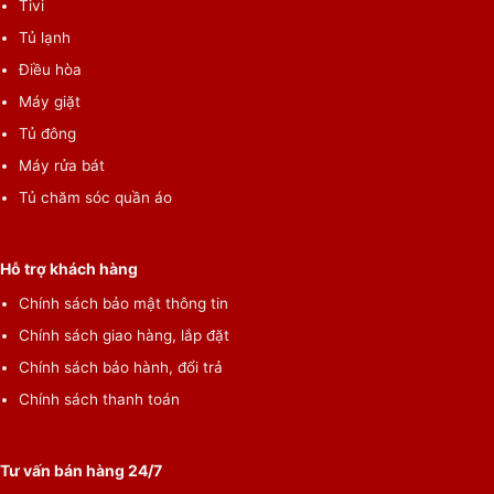
Tivi
thanh chân thật và sống động.
Tủ lạnh
Điều hòa
Máy giặt
Tủ đông
Máy rửa bát
Tủ chăm sóc quần áo
Hỗ trợ khách hàng
Chính sách bảo mật thông tin
Trải nghiệm chơi game mượt mà với công nghệ
FreeSync Premium Pro
Chính sách giao hàng, lắp đặt
Chính sách bảo hành, đổi trả
Công nghệ FreeSync Premium Pro khẳng định được độ
Chính sách thanh toán
quan trọng của nó khi giảm thiểu đáng kể tình trạng
giựt hình và xé hình cho quá trình chơi game mượt mà
giúp hình ảnh trong quá trình chơi game không bị gián
Tư vấn bán hàng 24/7
đoạn và lôi cuốn.