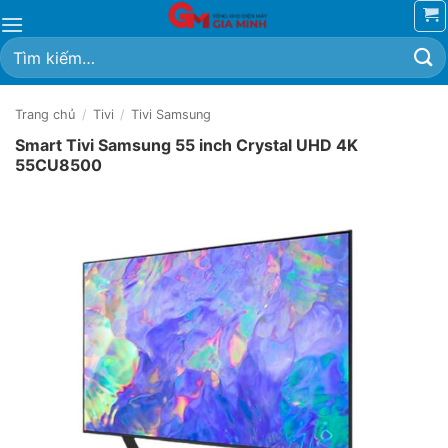
Bỏ
qua
Tìm
nội
kiếm:
dung
Trang chủ
/
Tivi
/
Tivi Samsung
Smart Tivi Samsung 55 inch Crystal UHD 4K
55CU8500