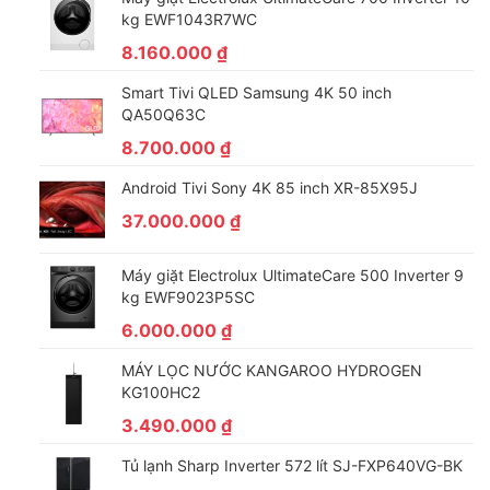
kg EWF1043R7WC
8.160.000
₫
Vận chuyển miễn phí! (Nội thành)
Smart Tivi QLED Samsung 4K 50 inch
QA50Q63C
1 đổi 1 trong 7 ngày (nếu có lỗi)
8.700.000
₫
Đổi trả và bảo hành cực dễ chỉ cần số điện thoại
Android Tivi Sony 4K 85 inch XR-85X95J
37.000.000
₫
Bảo hành chính hãng
Máy giặt Electrolux UltimateCare 500 Inverter 9
kg EWF9023P5SC
Giao hàng miễn phí trong 2 tiếng (nếu đặt hàng sau
6.000.000
₫
17h Điện máy Tín Phát sẽ giao hàng vào hôm sau)
MÁY LỌC NƯỚC KANGAROO HYDROGEN
KG100HC2
Chính sách bảo hành tại nhà
3.490.000
₫
Tivi Samsung 55CU8500 ra mắt đầu năm 2023 sở hữu một
Tủ lạnh Sharp Inverter 572 lít SJ-FXP640VG-BK
thiết kế hiện đại, sang trọng. Bộ xử lý hình ảnh Crystal 4K giúp