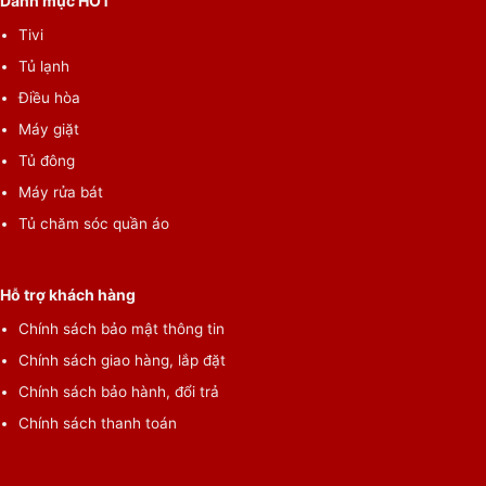
Danh mục HOT
Tivi
Tủ lạnh
Điều hòa
Máy giặt
Tủ đông
Bộ xử lý Crystal 4K
Máy rửa bát
Tủ chăm sóc quần áo
Bộ xử lý Crystal 4K trong chiếc Tivi samsung 4K 55CU8500 sẽ
tối ưu những màu sắc hiển thị trên màn ảnh, mang lại khung
hình sống động, đẹp mắt và chân thực. Công nghệ tán xạ màu
Hỗ trợ khách hàng
cũng được sử dụng nhằm giúp người xem chìm vào những sắc
Chính sách bảo mật thông tin
màu nguyên bản.
Chính sách giao hàng, lắp đặt
Chính sách bảo hành, đổi trả
Chính sách thanh toán