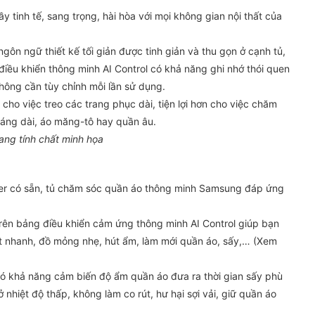
y tinh tế, sang trọng, hài hòa với mọi không gian nội thất của
ôn ngữ thiết kế tối giản được tinh giản và thu gọn ở cạnh tủ,
điều khiển thông minh AI Control có khả năng ghi nhớ thói quen
hông cần tùy chỉnh mỗi lần sử dụng.
cho việc treo các trang phục dài, tiện lợi hơn cho việc chăm
dáng dài, áo măng-tô hay quần âu.
ang tính chất minh họa
anger có sẵn, tủ chăm sóc quần áo thông minh Samsung đáp ứng
rên bảng điều khiển cảm ứng thông minh AI Control giúp bạn
ặt nhanh, đồ mỏng nhẹ, hút ẩm, làm mới quần áo, sấy,… (Xem
ó khả năng cảm biến độ ẩm quần áo đưa ra thời gian sấy phù
nhiệt độ thấp, không làm co rút, hư hại sợi vải, giữ quần áo