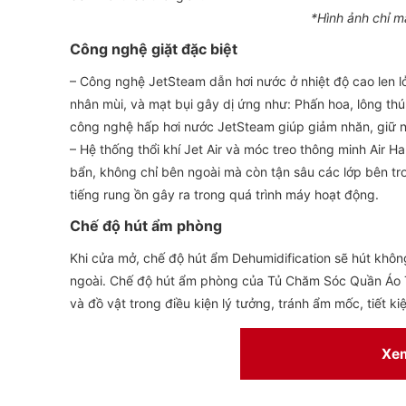
*Hình ảnh chỉ m
Công nghệ giặt đặc biệt
– Công nghệ JetSteam dẫn hơi nước ở nhiệt độ cao len lỏi
nhân mùi, và mạt bụi gây dị ứng như: Phấn hoa, lông thú 
công nghệ hấp hơi nước JetSteam giúp giảm nhăn, giữ nếp
– Hệ thống thổi khí Jet Air và móc treo thông minh Air H
bẩn, không chỉ bên ngoài mà còn tận sâu các lớp bên tro
tiếng rung ồn gây ra trong quá trình máy hoạt động.
Chế độ hút ẩm phòng
Khi cửa mở, chế độ hút ẩm Dehumidification sẽ hút không
ngoài. Chế độ hút ẩm phòng của Tủ Chăm Sóc Quần Á
và đồ vật trong điều kiện lý tưởng, tránh ẩm mốc, tiết k
Xe