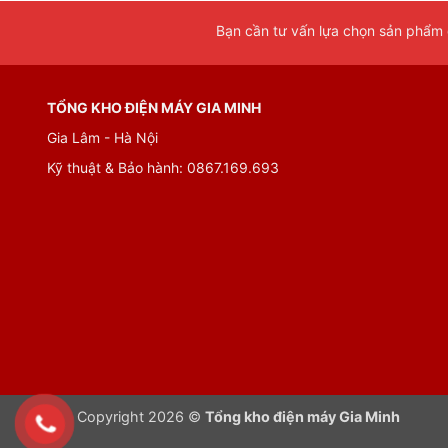
Bạn cần tư vấn lựa chọn sản phẩm đ
TỔNG KHO ĐIỆN MÁY GIA MINH
Gia Lâm - Hà Nội
Kỹ thuật & Bảo hành: 0867.169.693
Copyright 2026 ©
Tổng kho điện máy Gia Minh