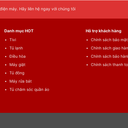
iện máy. Hãy liên hệ ngay với chúng tôi
Danh mục HOT
Hỗ trợ khách hàng
Tivi
Chính sách bảo mật 
Tủ lạnh
Chính sách giao hàn
Điều hòa
Chính sách bảo hành
Máy giặt
Chính sách thanh t
Tủ đông
Máy rửa bát
Tủ chăm sóc quần áo