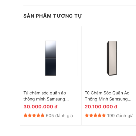
SẢN PHẨM TƯƠNG TỰ
Tủ chăm sóc quần áo
Tủ Chăm Sóc Quần Áo
thông minh Samsung
Thông Minh Samsung
Bespoke AirDresser 5 móc
DF60A8500EG/SV
30.000.000
₫
20.100.000
₫
*Hình ảnh chỉ m
DF24CB9900CRSV (Model
605 đánh giá
199 đánh giá
Động cơ – Công nghệ tiết kiệm điện
2025)
Sử dụng động cơ Digital Inverter, tủ chăm sóc quần áo 
tiếng ồn, mang lại không gian yên tĩnh cho căn phòng.