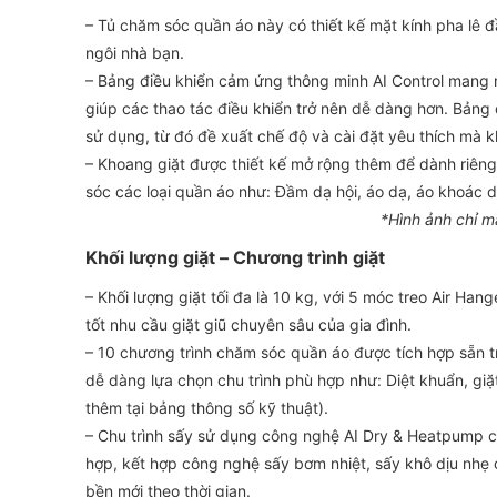
– Tủ chăm sóc quần áo này có thiết kế mặt kính pha lê đầ
ngôi nhà bạn.
– Bảng điều khiển cảm ứng thông minh AI Control mang ng
giúp các thao tác điều khiển trở nên dễ dàng hơn. Bảng 
sử dụng, từ đó đề xuất chế độ và cài đặt yêu thích mà k
– Khoang giặt được thiết kế mở rộng thêm để dành riêng 
sóc các loại quần áo như: Đầm dạ hội, áo dạ, áo khoác 
*Hình ảnh chỉ m
Khối lượng giặt – Chương trình giặt
– Khối lượng giặt tối đa là 10 kg, với 5 móc treo Air H
tốt nhu cầu giặt giũ chuyên sâu của gia đình.
– 10 chương trình chăm sóc quần áo được tích hợp sẵn t
dễ dàng lựa chọn chu trình phù hợp như: Diệt khuẩn, gi
thêm tại bảng thông số kỹ thuật).
– Chu trình sấy sử dụng công nghệ AI Dry & Heatpump c
hợp, kết hợp công nghệ sấy bơm nhiệt, sấy khô dịu nhẹ ở 
bền mới theo thời gian.