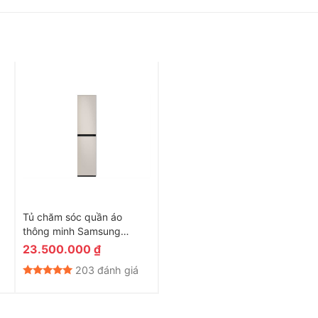
Tủ chăm sóc quần áo
thông minh Samsung
Bespoke AirDresser 3 móc
23.500.000
₫
ang tính chất minh họa
DF18CB8600ERSV (Model
203 đánh giá
2025)
Samsung vận hành êm ái, bền bỉ, hoạt động ổn định, hạn chế