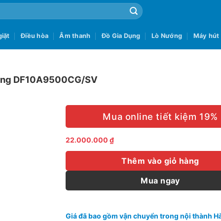
iặt
Điều hòa
Âm thanh
Đồ Gia Dụng
Lò Nướng
Máy hút
sung DF10A9500CG/SV
Mua online tiết kiệm 19%
22.000.000
₫
Thêm vào giỏ hàng
Mua ngay
Giá đã bao gồm vận chuyển trong nội thành Hà