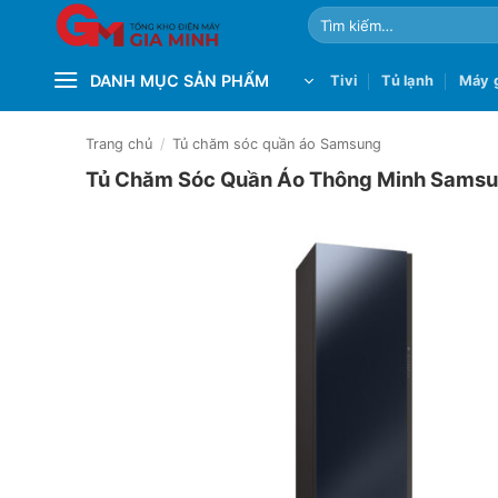
Bỏ
Tìm
qua
kiếm:
nội
DANH MỤC SẢN PHẨM
Tivi
Tủ lạnh
Máy g
dung
Trang chủ
/
Tủ chăm sóc quần áo Samsung
Tủ Chăm Sóc Quần Áo Thông Minh Sam