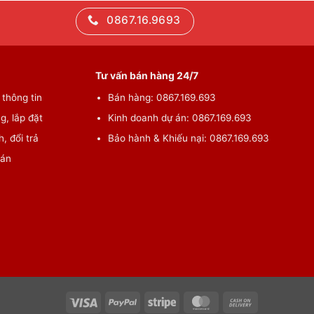
0867.16.9693
Tư vấn bán hàng 24/7
thông tin
Bán hàng: 0867.169.693
g, lắp đặt
Kinh doanh dự án: 0867.169.693
, đổi trả
Bảo hành & Khiếu nại: 0867.169.693
oán
Visa
PayPal
Stripe
MasterCard
Cash