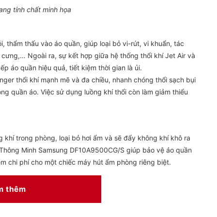
ang tính chất minh họa
, thẩm thấu vào áo quần, giúp loại bỏ vi-rút, vi khuẩn, tác
cưng,… Ngoài ra, sự kết hợp giữa hệ thống thổi khí Jet Air và
 áo quần hiệu quả, tiết kiệm thời gian là ủi.
anger thổi khí mạnh mẽ và đa chiều, nhanh chóng thổi sạch bụi
ng quần áo. Việc sử dụng luồng khí thổi còn làm giảm thiểu
 khí trong phòng, loại bỏ hơi ẩm và sẽ đẩy không khí khô ra
o Thông Minh Samsung DF10A9500CG/S giúp bảo vệ áo quần
iệm chi phí cho một chiếc máy hút ẩm phòng riêng biệt.
m thêm