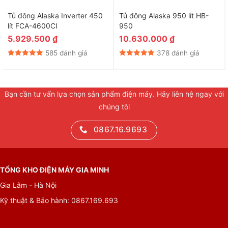
Tủ đông Alaska Inverter 450
Tủ đông Alaska 950 lít HB-
lít FCA-4600CI
950
5.929.500
₫
10.630.000
₫
585 đánh giá
378 đánh giá
Bạn cần tư vấn lựa chọn sản phẩm điện máy. Hãy liên hệ ngay với
chúng tôi
0867.16.9693
TỔNG KHO ĐIỆN MÁY GIA MINH
Gia Lâm - Hà Nội
Kỹ thuật & Bảo hành: 0867.169.693