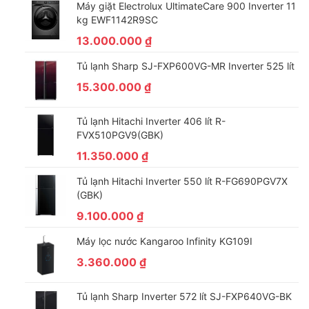
Máy giặt Electrolux UltimateCare 900 Inverter 11
kg EWF1142R9SC
13.000.000
₫
Tủ lạnh Sharp SJ-FXP600VG-MR Inverter 525 lít
15.300.000
₫
Tủ lạnh Hitachi Inverter 406 lít R-
FVX510PGV9(GBK)
11.350.000
₫
Tủ lạnh Hitachi Inverter 550 lít R-FG690PGV7X
(GBK)
9.100.000
₫
Máy lọc nước Kangaroo Infinity KG109I
3.360.000
₫
Tủ lạnh Sharp Inverter 572 lít SJ-FXP640VG-BK