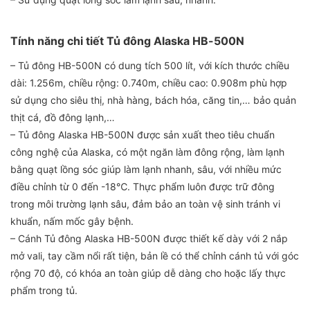
Tính năng chi tiết Tủ đông Alaska HB-500N
– Tủ đông HB-500N có dung tích 500 lít, với kích thước chiều
dài: 1.256m, chiều rộng: 0.740m, chiều cao: 0.908m phù hợp
sử dụng cho siêu thị, nhà hàng, bách hóa, căng tin,… bảo quản
thịt cá, đồ đông lạnh,…
– Tủ đông Alaska HB-500N được sản xuất theo tiêu chuẩn
công nghệ của Alaska, có một ngăn làm đông rộng, làm lạnh
bằng quạt lồng sóc giúp làm lạnh nhanh, sâu, với nhiều mức
điều chỉnh từ 0 đến -18℃. Thực phẩm luôn được trữ đông
trong môi trường lạnh sâu, đảm bảo an toàn vệ sinh tránh vi
khuẩn, nấm mốc gây bệnh.
– Cánh Tủ đông Alaska HB-500N được thiết kế dày với 2 nắp
mở vali, tay cầm nổi rất tiện, bản lề có thể chỉnh cánh tủ với góc
rộng 70 độ, có khóa an toàn giúp dễ dàng cho hoặc lấy thực
phẩm trong tủ.