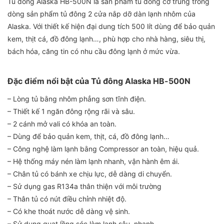
Tủ đông Alaska HB-500N là sản phẩm tủ đông cỡ trung trong
dòng sản phẩm tủ đông 2 cửa nắp dỡ dàn lạnh nhôm của
Alaska. Với thiết kế hiện đại dung tích 500 lít dùng để bảo quản
kem, thịt cá, đồ đông lạnh…, phù hợp cho nhà hàng, siêu thị,
bách hóa, căng tin có nhu cầu đông lạnh ở mức vừa.
Đặc điểm nổi bật của Tủ đông Alaska HB-500N
– Lòng tủ bằng nhôm phẳng sơn tĩnh điện.
– Thiết kế 1 ngăn đông rộng rãi và sâu.
– 2 cánh mở vali có khóa an toàn.
– Dùng để bảo quản kem, thịt, cá, đồ đông lạnh…
– Công nghệ làm lạnh bằng Compressor an toàn, hiệu quả.
– Hệ thống máy nén làm lạnh nhanh, vận hành êm ái.
– Chân tủ có bánh xe chịu lực, dễ dàng di chuyển.
– Sử dụng gas R134a thân thiện với môi trường
– Thân tủ có nút điều chỉnh nhiệt độ.
– Có khe thoát nước dễ dàng vệ sinh.
– Sử dụng quạt lồng sóc làm lạnh sâu, nhanh.