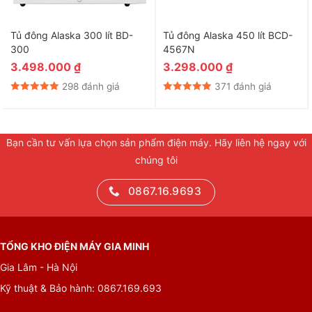
Tủ đông Alaska 300 lít BD-
Tủ đông Alaska 450 lít BCD-
300
4567N
3.498.000
₫
3.298.000
₫
298 đánh giá
371 đánh giá
Bạn cần tư vấn lựa chọn sản phẩm điện máy. Hãy liên hệ ngay với
chúng tôi
0867.16.9693
TỔNG KHO ĐIỆN MÁY GIA MINH
Gia Lâm - Hà Nội
Kỹ thuật & Bảo hành: 0867.169.693