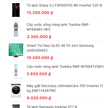
Tủ lạnh Sharp SJ-FXP600VG-BK Inverter 525 lít
15.300.000
₫
Cây nước uống nóng lạnh Toshiba RWF-
W1669BV (W1)
3.300.000
₫
Smart Tivi Neo QLED 4K 55 inch Samsung
QA55QN85C
19.500.000
₫
Cây nước nóng lạnh Toshiba RWF-W1664TV(W1)
2.650.000
₫
Máy giặt Electrolux UltimateCare 700 Inverter 11
kg EWF1143R7WC
9.020.000
₫
Tủ lạnh Samsung Inverter 617 lít