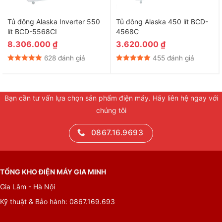
Tủ đông Alaska Inverter 550
Tủ đông Alaska 450 lít BCD-
lít BCD-5568CI
4568C
8.306.000
₫
3.620.000
₫
628 đánh giá
455 đánh giá
Bạn cần tư vấn lựa chọn sản phẩm điện máy. Hãy liên hệ ngay với
chúng tôi
0867.16.9693
TỔNG KHO ĐIỆN MÁY GIA MINH
Gia Lâm - Hà Nội
Kỹ thuật & Bảo hành: 0867.169.693