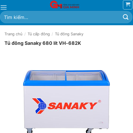
Bỏ
qua
Tìm
nội
kiếm:
dung
Trang chủ
/
Tủ cấp đông
/
Tủ đông Sanaky
Tủ đông Sanaky 680 lít VH-682K