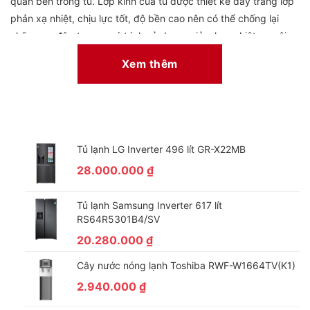
quản bên trong tủ. Lớp kính của tủ được thiết kế dày tráng lớp
phản xạ nhiệt, chịu lực tốt, độ bền cao nên có thể chống lại
những va đập trong quá trình sử dụng, giảm hao nhiệt ra môi
trường.
Xem thêm
Kính cong ,kiểu cửa lùa
Tủ lạnh LG Inverter 496 lít GR-X22MB
28.000.000
₫
Tủ lạnh Samsung Inverter 617 lít
RS64R5301B4/SV
20.280.000
₫
– Tủ đông Sanaky VH-682K có lỗ thoát nước được bố trí dễ
Cây nước nóng lạnh Toshiba RWF-W1664TV(K1)
dàng vệ sinh trong quá trình sử dụng. Gas được sử dụng cho tủ
2.940.000
₫
là gas R134a thân thiện với môi trường. Có đồng hồ hiển thị