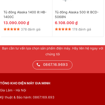
nước để cọ rửa).
Tủ đông Alaska 1400 lít HB-
Tủ đông Alaska 500 lít BCD-
1400C
5068N
13.090.000
₫
6.108.000
₫
378 đánh giá
178 đánh giá
Bạn cần tư vấn lựa chọn sản phẩm điện máy. Hãy liên hệ ngay với
chúng tôi
0867.16.9693
TỔNG KHO ĐIỆN MÁY GIA MINH
Gia Lâm - Hà Nội
Kỹ thuật & Bảo hành: 0867.169.693