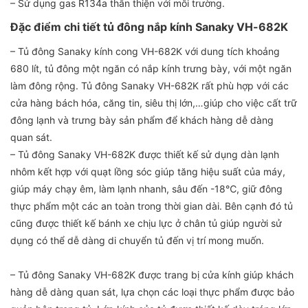
– Sử dụng gas R134a thân thiện với môi trường.
Đặc điểm chi tiết tủ đông nắp kính Sanaky VH-682K
– Tủ đông Sanaky kính cong VH-682K với dung tích khoảng
680 lít, tủ đông một ngăn có nắp kính trưng bày, với một ngăn
làm đông rộng. Tủ đông Sanaky VH-682K rất phù hợp với các
cửa hàng bách hóa, căng tin, siêu thị lớn,…giúp cho việc cất trữ
đông lạnh và trưng bày sản phẩm để khách hàng dễ dàng
quan sát.
– Tủ đông Sanaky VH-682K được thiết kế sử dụng dàn lạnh
nhôm kết hợp với quạt lồng sóc giúp tăng hiệu suất của máy,
giúp máy chạy êm, làm lạnh nhanh, sâu đến -18℃, giữ đông
thực phẩm một các an toàn trong thời gian dài. Bên cạnh đó tủ
cũng được thiết kế bánh xe chịu lực ở chân tủ giúp người sử
dụng có thể dễ dàng di chuyển tủ đến vị trí mong muốn.
– Tủ đông Sanaky VH-682K được trang bị cửa kính giúp khách
hàng dễ dàng quan sát, lựa chọn các loại thực phẩm được bảo