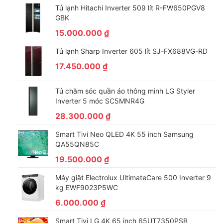
nhiệt độ.
Tủ lạnh Hitachi Inverter 509 lít R-FW650PGV8
GBK
Gas R134a thân thiện với môi trường
15.000.000
₫
Tủ lạnh Sharp Inverter 605 lít SJ-FX688VG-RD
17.450.000
₫
Tủ chăm sóc quần áo thông minh LG Styler
Inverter 5 móc SC5MNR4G
28.300.000
₫
Smart Tivi Neo QLED 4K 55 inch Samsung
QA55QN85C
– Với những thiết kế trên tủ đông Sanaky VH-682K sẽ là một lựa
19.500.000
₫
chọn phù hợp cho khách hàng mới mở cửa hàng tạp hóa, cửa
Máy giặt Electrolux UltimateCare 500 Inverter 9
hàng tự chọn, căng tin, siêu thị lớn, … muốn lựa chọn tủ đông
kg EWF9023P5WC
để trữ lạnh phục vụ cho việc bảo quản, kinh doanh hàng hóa.
6.000.000
₫
Lưu ý khi sử dụng tủ đông Sanaky VH 682K
Smart Tivi LG 4K 65 inch 65UT7350PSB