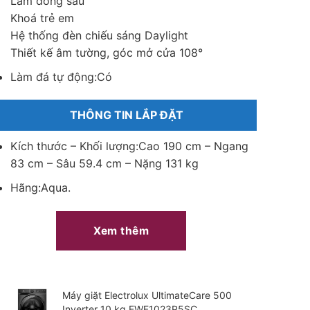
Làm đông sâu
Khoá trẻ em
Hệ thống đèn chiếu sáng Daylight
Thiết kế âm tường, góc mở cửa 108°
Làm đá tự động:
Có
THÔNG TIN LẮP ĐẶT
Kích thước – Khối lượng:
Cao 190 cm – Ngang
83 cm – Sâu 59.4 cm – Nặng 131 kg
Hãng:
Aqua.
Xem thêm
Máy giặt Electrolux UltimateCare 500
Inverter 10 kg EWF1023P5SC