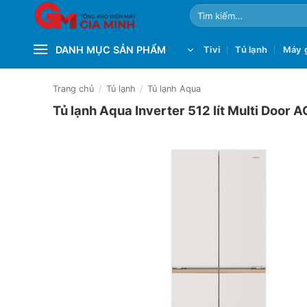
Bỏ
Tìm
qua
kiếm:
nội
DANH MỤC SẢN PHẨM
Tivi
Tủ lạnh
Máy g
dung
Trang chủ
/
Tủ lạnh
/
Tủ lạnh Aqua
Tủ lạnh Aqua Inverter 512 lít Multi D