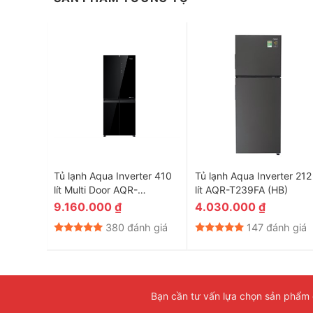
ide Aqua
Tủ lạnh Aqua Inverter 410
Tủ lạnh Aqua Inverter 212
R-
lít Multi Door AQR-
lít AQR-T239FA (HB)
l 2025
M466XA(GB)
9.160.000
₫
4.030.000
₫
h giá
380 đánh giá
147 đánh giá
Công nghệ kháng khuẩn và khử mùi ABT Pro
Một tính năng quan trọng khác của tủ lạnh Aqua AQR-
Pro. Công nghệ này giúp loại bỏ vi khuẩn gây hại trong t
Bạn cần tư vấn lựa chọn sản phẩm đ