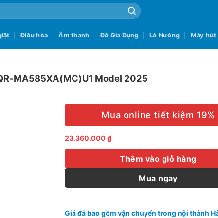
iặt
Điều hòa
Âm thanh
Đồ Gia Dụng
Lò Nướng
Máy hút
oor AQR-MA585XA(MC)U1 Model 2025
Mua online tiết kiệm 19%
23.360.000
₫
Thêm vào giỏ hàng
Mua ngay
Giá đã bao gồm vận chuyển trong nội thành Hà