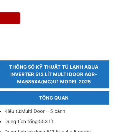
THÔNG SỐ KỸ THUẬT TỦ LẠNH AQUA
INVERTER 512 LÍT MULTI DOOR AQR-
MA585XA(MC)U1 MODEL 2025
TỔNG QUAN
Kiểu tủ:
Multi Door – 5 cánh
Dung tích tổng:
553 lít
Dung tích sử dụng:
512 lít – 4 – 5 người