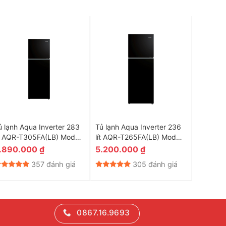
ủ lạnh Aqua Inverter 283
Tủ lạnh Aqua Inverter 236
Tủ lạnh 
ít AQR-T305FA(LB) Model
lít AQR-T265FA(LB) Model
lít Multi
026
2026
MA580X
.890.000
₫
5.200.000
₫
23.50
2025
357 đánh giá
305 đánh giá
0867.16.9693