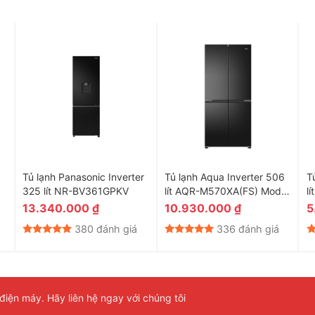
Tủ lạnh Panasonic Inverter
Tủ lạnh Aqua Inverter 506
T
325 lít NR-BV361GPKV
lít AQR-M570XA(FS) Model
l
2026
2
13.340.000
₫
10.930.000
₫
5
380 đánh giá
336 đánh giá
MA585XA(MC)U1 là công nghệ kháng khuẩn và khử mùi ABT
ủ lạnh, ngăn ngừa sự phát triển của vi sinh vật có thể làm hư
iện máy. Hãy liên hệ ngay với chúng tôi