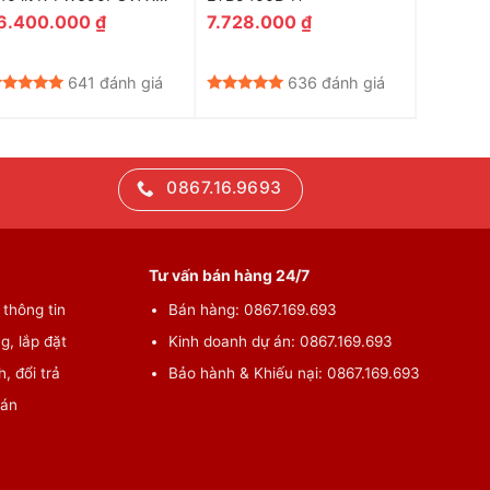
BK
6.400.000
₫
7.728.000
₫
20.90
641 đánh giá
636 đánh giá
0867.16.9693
Tư vấn bán hàng 24/7
thông tin
Bán hàng: 0867.169.693
g, lắp đặt
Kinh doanh dự án: 0867.169.693
, đổi trả
Bảo hành & Khiếu nại: 0867.169.693
oán