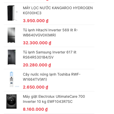
MÁY LỌC NƯỚC KANGAROO HYDROGEN
KG100HC3
3.950.000
₫
Tủ lạnh Hitachi Inverter 569 lít R-
WB640VGV0X(MIR)
32.300.000
₫
Tủ lạnh Samsung Inverter 617 lít
RS64R5301B4/SV
20.280.000
₫
Cây nước nóng lạnh Toshiba RWF-
W1664TV(W1)
2.650.000
₫
Máy giặt Electrolux UltimateCare 700
Inverter 10 kg EWF1043R7SC
8.160.000
₫