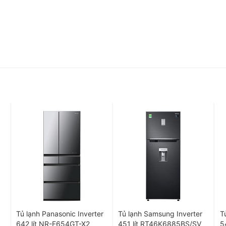
ó lưới lọc tự động điều chỉnh độ ẩm
ự động điều chỉnh độ ẩm, giúp cho rau củ quả được bảo quản
rạng bị úng hoặc khô héo thực phẩm trong khoảng thời gian bảo
Tủ lạnh Panasonic Inverter
Tủ lạnh Samsung Inverter
T
642 lít NR-F654GT-X2
451 lít RT46K6885BS/SV
5