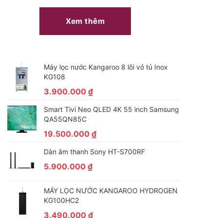
Xem thêm
Máy lọc nước Kangaroo 8 lõi vỏ tủ Inox
KG108
3.900.000
₫
Smart Tivi Neo QLED 4K 55 inch Samsung
QA55QN85C
19.500.000
₫
Dàn âm thanh Sony HT-S700RF
5.900.000
₫
MÁY LỌC NƯỚC KANGAROO HYDROGEN
KG100HC2
3.490.000
₫