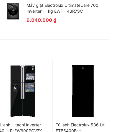
Máy giặt Electrolux UltimateCare 700
Inverter 11 kg EWF1143R7SC
9.040.000
₫
ủ lạnh Hitachi Inverter
Tủ lạnh Electrolux 536 Lít
Tủ lạnh 
40 lít R-FW690PGV7X
ETB5400B-H
617 lít