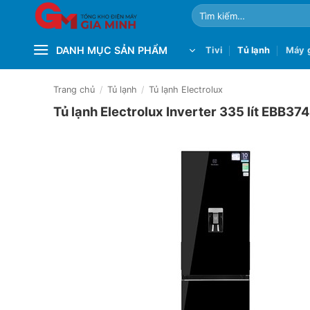
Bỏ
Tìm
qua
kiếm:
nội
DANH MỤC SẢN PHẨM
Tivi
Tủ lạnh
Máy g
dung
Trang chủ
/
Tủ lạnh
/
Tủ lạnh Electrolux
Tủ lạnh Electrolux Inverter 335 lít EBB3