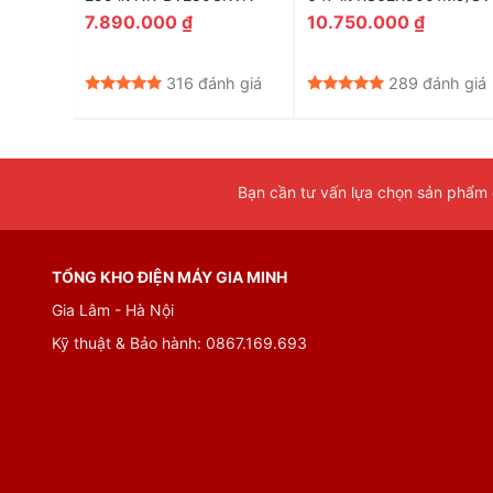
7.890.000
₫
10.750.000
₫
nh giá
316 đánh giá
289 đánh giá
Bạn cần tư vấn lựa chọn sản phẩm đ
TỔNG KHO ĐIỆN MÁY GIA MINH
Gia Lâm - Hà Nội
Kỹ thuật & Bảo hành: 0867.169.693
Dung tích 335 lít, phù hợp cho gia đình từ 3 – 4
Electrolux Inverter EBB3742K-H có dung tích 335 lít, tro