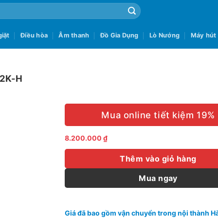
iặt
Điều hòa
Âm thanh
Đồ Gia Dụng
Lò Nướng
Máy hút
742K-H
Mua online tiết kiệm 19%
8.200.000
₫
Thêm vào giỏ hàng
Mua ngay
Giá đã bao gồm vận chuyển trong nội thành Hà