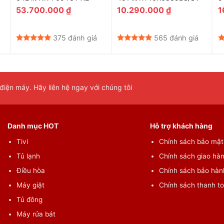
G
53.700.000
₫
10.290.000
₫
1
375 đánh giá
565 đánh giá
iện máy. Hãy liên hệ ngay với chúng tôi
Danh mục HOT
Hỗ trợ khách hàng
Tivi
Chính sách bảo mật 
Tủ lạnh
Chính sách giao hàn
Điều hòa
Chính sách bảo hành
Máy giặt
Chính sách thanh t
Tủ đông
 người
Máy rửa bát
ng đó ngăn đá 85 lít và ngăn lạnh 250 lít, đáp ứng nhu cầu bảo