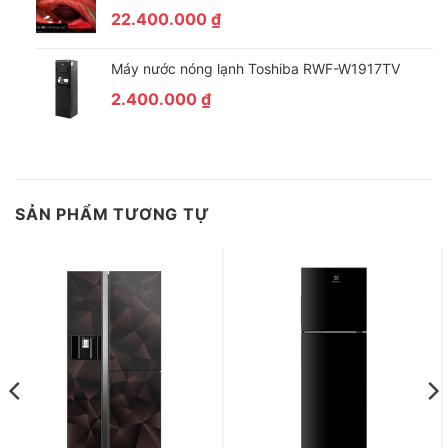
22.400.000
₫
Tủ được trang bị các khay kính chịu lực cao, không những chịu
được sức nặng của khối lượng thực phẩm lớn mà còn có khả
Máy nước nóng lạnh Toshiba RWF-W1917TV
năng chịu nhiệt cao.
2.400.000
₫
SẢN PHẨM TƯƠNG TỰ
*Hình ảnh chỉ mang tính chất minh họa
Tích hợp thêm nhiều tiện ích đi kèm
Bên cạnh đó, chiếc tủ lạnh 541 lít này còn được trang bị thêm
một số tiện ích đi kèm.