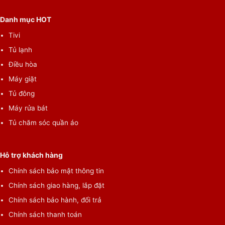
Danh mục HOT
*Hình ảnh chỉ mang tính chất minh họa
Nhìn chung, tủ lạnh Electrolux Inverter 541 lít EQE6000A-B có
Tivi
thiết kế nổi bật cùng dung tích 541 lít, được trang bị nhiều công
Tủ lạnh
nghệ tiên tiến như công nghệ Inverter tiết kiệm điện, hệ thống
Điều hòa
làm lạnh đa chiều EvenTemp, công nghệ Taste Guard khử mùi
Máy giặt
hôi hiệu quả, ngăn rau TasteLock… Sản phẩm này sẽ là sự lựa
Tủ đông
chọn lý tưởng cho gia đình từ 4 – 5 thành viên.
Máy rửa bát
Tủ chăm sóc quần áo
Hỗ trợ khách hàng
Chính sách bảo mật thông tin
Chính sách giao hàng, lắp đặt
Chính sách bảo hành, đổi trả
Chính sách thanh toán