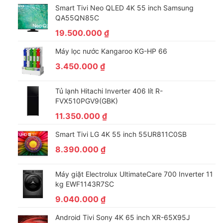
Smart Tivi Neo QLED 4K 55 inch Samsung
Bảo quản rau củ tươi ngon hơn nhờ ngăn rau
QA55QN85C
TasteLock
19.500.000
₫
Ngăn rau củ TasteLock với khả năng tự động điều chỉnh độ ẩm
Máy lọc nước Kangaroo KG-HP 66
phù hợp với rau củ, giúp trái cây và rau xanh luôn tươi ngon
3.450.000
₫
suốt 7 ngày.
Tủ lạnh Hitachi Inverter 406 lít R-
FVX510PGV9(GBK)
11.350.000
₫
Smart Tivi LG 4K 55 inch 55UR811C0SB
8.390.000
₫
Máy giặt Electrolux UltimateCare 700 Inverter 11
kg EWF1143R7SC
9.040.000
₫
*Hình ảnh chỉ mang tính chất minh họa
Khay kính chịu lực bền bỉ, chịu nhiệt cao
Android Tivi Sony 4K 65 inch XR-65X95J