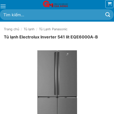
Bỏ
qua
Tìm
nội
kiếm:
dung
Trang chủ
/
Tủ lạnh
/
Tủ Lạnh Panasonic
Tủ lạnh Electrolux Inverter 541 lít EQE6000A-B