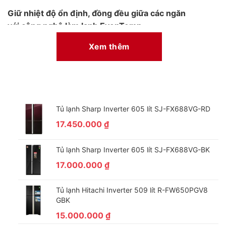
Giữ nhiệt độ ổn định, đồng đều giữa các ngăn
với công nghệ làm lạnh EvenTemp
Nhờ hệ thống làm lạnh đa chiều EvenTemp, hơi lạnh được lan
Xem thêm
tỏa đồng đều khắp các ngăn tủ qua 6 lỗ thoát khí giúp duy trì
nhiệt độ ổn định trong quá trình sử dụng. Nhờ đó, tủ lạnh
Electrolux giữ được hương vị thực phẩm tốt hơn, thời gian bảo
quản lâu hơn.
Tủ lạnh Sharp Inverter 605 lít SJ-FX688VG-RD
17.450.000
₫
Tủ lạnh Sharp Inverter 605 lít SJ-FX688VG-BK
17.000.000
₫
Tủ lạnh Hitachi Inverter 509 lít R-FW650PGV8
GBK
15.000.000
₫
*Hình ảnh chỉ mang tính chất minh họa