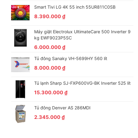
*Hình ảnh chỉ mang tính chất minh họa sản phẩm
Smart Tivi LG 4K 55 inch 55UR811C0SB
Tiện ích
8.390.000
₫
– Đèn LED chiếu sáng:
Cho đủ ánh sáng để dễ dàng nhìn thấy
Máy giặt Electrolux UltimateCare 500 Inverter 9
mọi thực phẩm trong tủ lạnh.
kg EWF9023P5SC
– Khay đá di động:
Có thể dễ dàng di chuyển đến nhiều vị trí
6.000.000
₫
khác nhau trong ngăn đông hoặc loại bỏ khi không cần thiết.
– Khay kệ linh hoạt:
Có thể điều chỉnh vị trí linh hoạt, tối ưu hóa
Tủ đông Sanaky VH-5699HY 560 lít
không gian lưu trữ.
8.000.000
₫
Tủ lạnh Sharp SJ-FXP600VG-BK Inverter 525 lít
15.300.000
₫
Tủ đông Denver AS 286MDI
2.345.000
₫