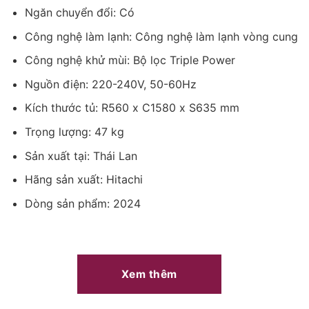
Công nghệ làm lạnh + Công nghệ bảo quản thực phẩm
Ngăn chuyển đổi: Có
– Công nghệ làm lạnh vòm:
Hệ thống làm mát phân phối không
Công nghệ làm lạnh: Công nghệ làm lạnh vòng cung
khí lạnh đồng đều từ phía sau tủ, giữ cho thực phẩm luôn tươi
Công nghệ khử mùi: Bộ lọc Triple Power
ngon và kéo dài thời gian lưu trữ.
– Lưu trữ linh hoạt và tối ưu với ngăn trữ chuyển đổi:
Có thể
Nguồn điện: 220-240V, 50-60Hz
lựa chọn vị trí và chế độ ngăn trữ phù hợp với nhu cầu bảo
Kích thước tủ: R560 x C1580 x S635 mm
quản. Có thể tùy chỉnh nhiệt độ bên trong ngăn bằng cách
Trọng lượng: 47 kg
chuyển đổi giữa chế độ lưu trữ rau và sữa/thịt, cho phép đặt
ngăn kéo ở trên hoặc dưới cùng của tủ lạnh một cách linh hoạt.
Sản xuất tại: Thái Lan
Hãng sản xuất: Hitachi
Dòng sản phẩm: 2024
Xem thêm