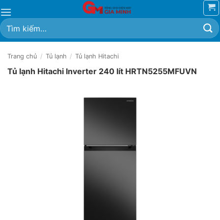
Bỏ
qua
Tìm
nội
kiếm:
dung
Trang chủ
/
Tủ lạnh
/
Tủ lạnh Hitachi
Tủ lạnh Hitachi Inverter 240 lít HRTN5255MFUVN