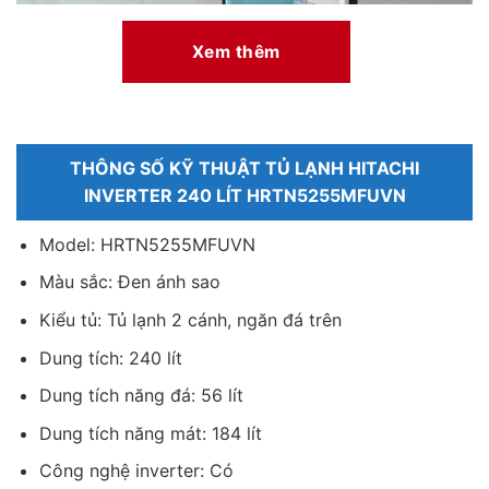
*Hình ảnh chỉ mang tính chất minh họa sản phẩm
Xem thêm
Công nghệ tiết kiệm điện
Tủ lạnh sử dụng máy nén Inverter hiệu suất cao và điều khiển
điện tử, giúp tiết kiệm điện năng. Máy nén này không chỉ đảm
THÔNG SỐ KỸ THUẬT TỦ LẠNH HITACHI
bảo hiệu suất làm lạnh mạnh mẽ mà còn giảm tiếng ồn đáng kể.
INVERTER 240 LÍT HRTN5255MFUVN
Model: HRTN5255MFUVN
Màu sắc: Đen ánh sao
Kiểu tủ: Tủ lạnh 2 cánh, ngăn đá trên
Dung tích: 240 lít
Dung tích năng đá: 56 lít
Dung tích năng mát: 184 lít
*Hình ảnh chỉ mang tính chất minh họa sản phẩm
Công nghệ inverter: Có