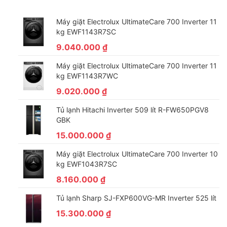
*Hình ảnh chỉ mang tính chất minh họa sản phẩm
Máy giặt Electrolux UltimateCare 700 Inverter 11
kg EWF1143R7SC
Công nghệ kháng khuẩn khử mùi
9.040.000
₫
Bộ lọc khử mùi Triple Power 3 lớp:
Loại bỏ các thành phần gây
mùi và vi khuẩn đến 99%, ngăn chặn hiệu quả các mùi khó chịu
Máy giặt Electrolux UltimateCare 700 Inverter 11
kg EWF1143R7WC
như giấm, hành tỏi, cá sống. Giữ không gian bên trong tủ lạnh
luôn sạch sẽ và thoáng đãng, mang lại cảm giác dễ chịu mỗi khi
9.020.000
₫
mở tủ.
Tủ lạnh Hitachi Inverter 509 lít R-FW650PGV8
GBK
15.000.000
₫
Máy giặt Electrolux UltimateCare 700 Inverter 10
kg EWF1043R7SC
8.160.000
₫
Tủ lạnh Sharp SJ-FXP600VG-MR Inverter 525 lít
15.300.000
₫