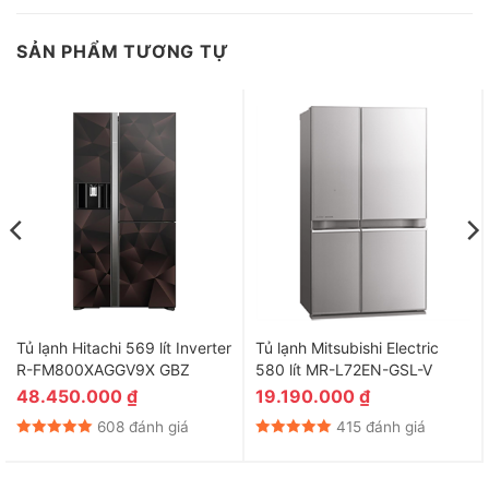
*Hình ảnh chỉ mang tính chất minh họa sản phẩm
Tủ lạnh Hitachi Inverter 240 lít HRTN5255MFUVN có dung tích
SẢN PHẨM TƯƠNG TỰ
sử dụng 240 lít đáp ứng nhu cầu sử dụng cho gia đình 2 – 3
thành viên, ngăn trữ chuyển đổi có thể tùy chỉnh chế độ lưu trữ
theo nhu cầu bảo quản và linh hoạt đặt ngăn kéo ở trên hoặc
dưới cùng của tủ lạnh.
Tủ lạnh Hitachi 569 lít Inverter
Tủ lạnh Mitsubishi Electric
R-FM800XAGGV9X GBZ
580 lít MR-L72EN-GSL-V
48.450.000
₫
19.190.000
₫
608 đánh giá
415 đánh giá